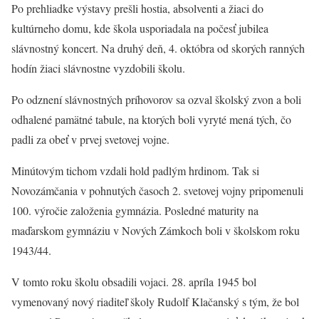
Po prehliadke výstavy prešli hostia, absolventi a žiaci do
kultúrneho domu, kde škola usporiadala na počesť jubilea
slávnostný koncert. Na druhý deň, 4. októbra od skorých ranných
hodín žiaci slávnostne vyzdobili školu.
Po odznení slávnostných príhovorov sa ozval školský zvon a boli
odhalené pamätné tabule, na ktorých boli vyryté mená tých, čo
padli za obeť v prvej svetovej vojne.
Minútovým tichom vzdali hold padlým hrdinom. Tak si
Novozámčania v pohnutých časoch 2. svetovej vojny pripomenuli
100. výročie založenia gymnázia. Posledné maturity na
maďarskom gymnáziu v Nových Zámkoch boli v školskom roku
1943/44.
V tomto roku školu obsadili vojaci. 28. apríla 1945 bol
vymenovaný nový riaditeľ školy Rudolf Klačanský s tým, že bol