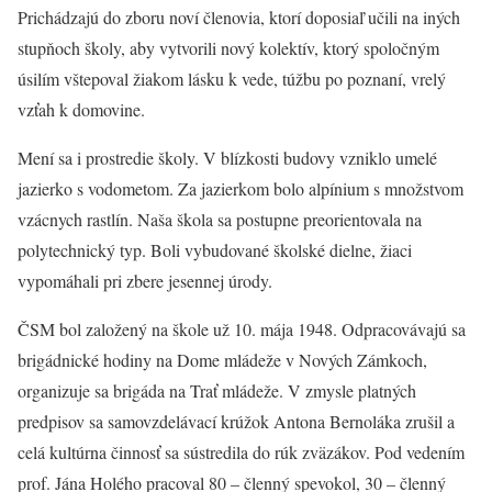
Prichádzajú do zboru noví členovia, ktorí doposiaľ učili na iných
stupňoch školy, aby vytvorili nový kolektív, ktorý spoločným
úsilím vštepoval žiakom lásku k vede, túžbu po poznaní, vrelý
vzťah k domovine.
Mení sa i prostredie školy. V blízkosti budovy vzniklo umelé
jazierko s vodometom. Za jazierkom bolo alpínium s množstvom
vzácnych rastlín. Naša škola sa postupne preorientovala na
polytechnický typ. Boli vybudované školské dielne, žiaci
vypomáhali pri zbere jesennej úrody.
ČSM bol založený na škole už 10. mája 1948. Odpracovávajú sa
brigádnické hodiny na Dome mládeže v Nových Zámkoch,
organizuje sa brigáda na Trať mládeže. V zmysle platných
predpisov sa samovzdelávací krúžok Antona Bernoláka zrušil a
celá kultúrna činnosť sa sústredila do rúk zväzákov. Pod vedením
prof. Jána Holého pracoval 80 – členný spevokol, 30 – členný