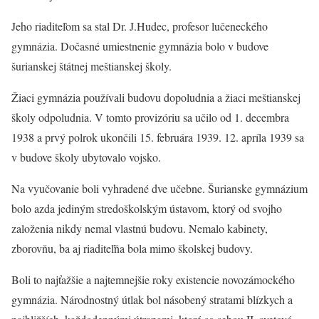
Jeho riaditeľom sa stal Dr. J.Hudec, profesor lučeneckého
gymnázia. Dočasné umiestnenie gymnázia bolo v budove
šurianskej štátnej meštianskej školy.
Žiaci gymnázia používali budovu dopoludnia a žiaci meštianskej
školy odpoludnia. V tomto provizóriu sa učilo od 1. decembra
1938 a prvý polrok ukončili 15. februára 1939. 12. apríla 1939 sa
v budove školy ubytovalo vojsko.
Na vyučovanie boli vyhradené dve učebne. Šurianske gymnázium
bolo azda jediným stredoškolským ústavom, ktorý od svojho
založenia nikdy nemal vlastnú budovu. Nemalo kabinety,
zborovňu, ba aj riaditeľňa bola mimo školskej budovy.
Boli to najťažšie a najtemnejšie roky existencie novozámockého
gymnázia. Národnostný útlak bol násobený stratami blízkych a