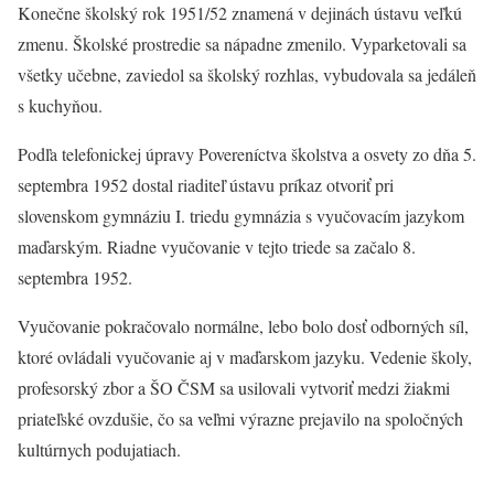
Konečne školský rok 1951/52 znamená v dejinách ústavu veľkú
zmenu. Školské prostredie sa nápadne zmenilo. Vyparketovali sa
všetky učebne, zaviedol sa školský rozhlas, vybudovala sa jedáleň
s kuchyňou.
Podľa telefonickej úpravy Povereníctva školstva a osvety zo dňa 5.
septembra 1952 dostal riaditeľ ústavu príkaz otvoriť pri
slovenskom gymnáziu I. triedu gymnázia s vyučovacím jazykom
maďarským. Riadne vyučovanie v tejto triede sa začalo 8.
septembra 1952.
Vyučovanie pokračovalo normálne, lebo bolo dosť odborných síl,
ktoré ovládali vyučovanie aj v maďarskom jazyku. Vedenie školy,
profesorský zbor a ŠO ČSM sa usilovali vytvoriť medzi žiakmi
priateľské ovzdušie, čo sa veľmi výrazne prejavilo na spoločných
kultúrnych podujatiach.