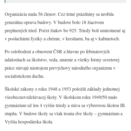
Organizácia mala 56 členov. Cez letné prázdniny sa urobila
generálna oprava budovy. V budove bolo 18 žiactvom
preplnených tried. Počet žiakov bo 925. Triedy boli umiestnené aj
v posluchárni fyziky a chémie, v kresliarni, ba aj v kabinetoch.
Po oslobodení a obnovení ČSR a hlavne po februárových
udalostiach sa školstvo, veda, umenie a všetky formy osvetovej
práce stávajú nástrojom prevýchovy národného organizmu v
socialistickom duchu.
Školské zákony z roku 1948 a 1953 položili základy jednotnej
všeobecnovzdelávacej školy. V školskom roku 1949/50 malo
gymnázium už len 4 vyššie triedy a stáva sa výberovou školou III.
stupňa. V budove školy sa však tesnia dve školy – gymnázium a
Vyššia hospodárska škola.