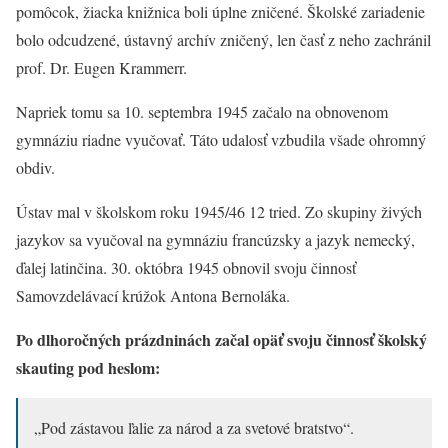
pomôcok, žiacka knižnica boli úplne zničené. Školské zariadenie
bolo odcudzené, ústavný archív zničený, len časť z neho zachránil
prof. Dr. Eugen Krammerr.
Napriek tomu sa 10. septembra 1945 začalo na obnovenom
gymnáziu riadne vyučovať. Táto udalosť vzbudila všade ohromný
obdiv.
Ústav mal v školskom roku 1945/46 12 tried. Zo skupiny živých
jazykov sa vyučoval na gymnáziu francúzsky a jazyk nemecký,
ďalej latinčina. 30. októbra 1945 obnovil svoju činnosť
Samovzdelávací krúžok Antona Bernoláka.
Po dlhoročných prázdninách začal opäť svoju činnosť školský
skauting pod heslom:
„Pod zástavou ľalie za národ a za svetové bratstvo“.