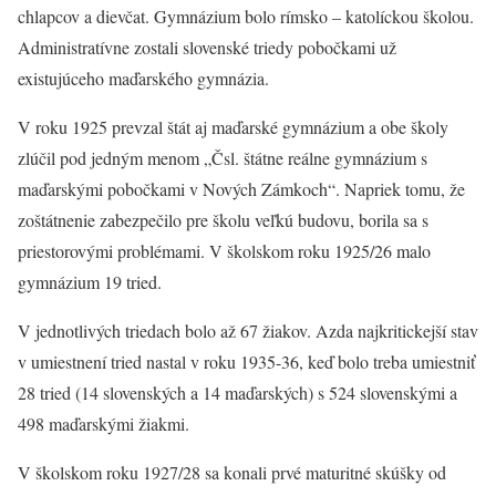
chlapcov a dievčat. Gymnázium bolo rímsko – katolíckou školou.
Administratívne zostali slovenské triedy pobočkami už
existujúceho maďarského gymnázia.
V roku 1925 prevzal štát aj maďarské gymnázium a obe školy
zlúčil pod jedným menom „Čsl. štátne reálne gymnázium s
maďarskými pobočkami v Nových Zámkoch“. Napriek tomu, že
zoštátnenie zabezpečilo pre školu veľkú budovu, borila sa s
priestorovými problémami. V školskom roku 1925/26 malo
gymnázium 19 tried.
V jednotlivých triedach bolo až 67 žiakov. Azda najkritickejší stav
v umiestnení tried nastal v roku 1935-36, keď bolo treba umiestniť
28 tried (14 slovenských a 14 maďarských) s 524 slovenskými a
498 maďarskými žiakmi.
V školskom roku 1927/28 sa konali prvé maturitné skúšky od