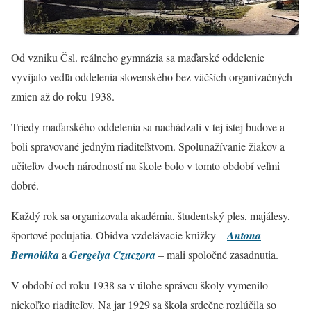
Od vzniku Čsl. reálneho gymnázia sa maďarské oddelenie
vyvíjalo vedľa oddelenia slovenského bez väčších organizačných
zmien až do roku 1938.
Triedy maďarského oddelenia sa nachádzali v tej istej budove a
boli spravované jedným riaditeľstvom. Spolunažívanie žiakov a
učiteľov dvoch národností na škole bolo v tomto období veľmi
dobré.
Každý rok sa organizovala akadémia, študentský ples, majálesy,
športové podujatia. Obidva vzdelávacie krúžky –
Antona
Bernoláka
a
Gergelya Czuczora
– mali spoločné zasadnutia.
V období od roku 1938 sa v úlohe správcu školy vymenilo
niekoľko riaditeľov. Na jar 1929 sa škola srdečne rozlúčila so