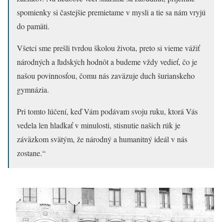
spomienky si častejšie premietame v mysli a tie sa nám vryjú
do pamäti.
Všetci sme prešli tvrdou školou života, preto si vieme vážiť
národných a ľudských hodnôt a budeme vždy vedieť, čo je
našou povinnosťou, čomu nás zaväzuje duch šurianskeho
gymnázia.
Pri tomto lúčení, keď Vám podávam svoju ruku, ktorá Vás
vedela len hladkať v minulosti, stisnutie našich rúk je
záväzkom svätým, že národný a humanitný ideál v nás
zostane.“