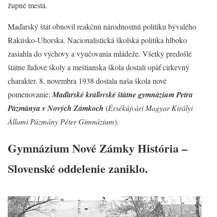
župné mestá.
Maďarský štát obnovil reakčnú národnostnú politiku bývalého
Rakúsko-Uhorska. Nacionalistická školská politika hlboko
zasiahla do výchovy a vyučovania mládeže. Všetky predošlé
štátne ľudové školy a meštianska škola dostali opäť cirkevný
charakter. 8. novembra 1938 dostala naša škola nové
pomenovanie:
Maďarské kráľovské štátne gymnázium Petra
Pázmánya v Nových Zámkoch
(
Érsékújvári Magyar Királyi
Állami Pázmány Péter Gimnázium
).
Gymnázium Nové Zámky História –
Slovenské oddelenie zaniklo.