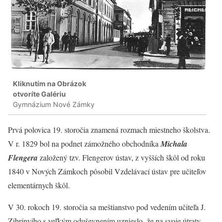
Kliknutím na Obrázok
otvoríte Galériu
Gymnázium Nové Zámky
Prvá polovica 19. storočia znamená rozmach miestneho školstva.
V r. 1829 bol na podnet zámožného obchodníka
Michala
Flengera
založený tzv. Flengerov ústav, z vyšších škôl od roku
1840 v Nových Zámkoch pôsobil Vzdelávací ústav pre učiteľov
elementárnych škôl.
V 30. rokoch 19. storočia sa meštianstvo pod vedením učiteľa J.
Zibrínyiho s veľkým oduševnením uznieslo, že na svoje útraty