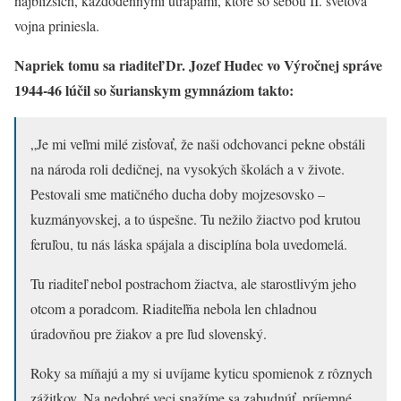
najbližších, každodennými útrapami, ktoré so sebou II. svetová
vojna priniesla.
Napriek tomu sa riaditeľ Dr. Jozef Hudec vo Výročnej správe
1944-46 lúčil so šurianskym gymnáziom takto:
„Je mi veľmi milé zisťovať, že naši odchovanci pekne obstáli
na národa roli dedičnej, na vysokých školách a v živote.
Pestovali sme matičného ducha doby mojzesovsko –
kuzmányovskej, a to úspešne. Tu nežilo žiactvo pod krutou
feruľou, tu nás láska spájala a disciplína bola uvedomelá.
Tu riaditeľ nebol postrachom žiactva, ale starostlivým jeho
otcom a poradcom. Riaditeľňa nebola len chladnou
úradovňou pre žiakov a pre ľud slovenský.
Roky sa míňajú a my si uvíjame kyticu spomienok z rôznych
zážitkov. Na nedobré veci snažíme sa zabudnúť, príjemné