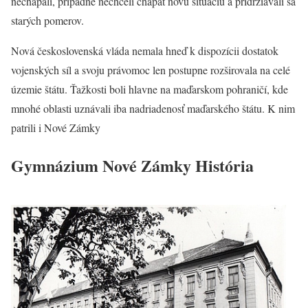
nechápali, prípadne nechceli chápať novú situáciu a pridržiavali sa
starých pomerov.
Nová československá vláda nemala hneď k dispozícii dostatok
vojenských síl a svoju právomoc len postupne rozširovala na celé
územie štátu. Ťažkosti boli hlavne na maďarskom pohraničí, kde
mnohé oblasti uznávali iba nadriadenosť maďarského štátu. K nim
patrili i Nové Zámky
Gymnázium Nové Zámky História