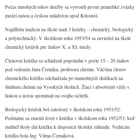
Počas mnohých rokov družby sa vytvorili pevné priateľské zväzky
medzi našou a českou mládežou spod Krkonôš.
Najdlhšiu tradíciu na škole mali 3 krúžky – chemický, biologický
a polytechnický. V školskom roku 1953/54 sa zaviedol na škole
chemický krúžok pre žiakov X. a XI. triedy.
Členovia krúžku sa schádzali popoludní v počte 15 – 20 žiakov
pod vedením Jána Černáka, profesora chémie. Väčšina členov
chemického krúžku odchádzala po maturitných skúškach na
štúdium chémie na Vysokých školách. Žiaci i absolventi vždy s
láskou a úctou spomínali na svojho učiteľa.
Biologický krúžok bol založený v školskom roku 1951/52.
Podstatne sa zmenil život v krúžku v školskom roku 1952/53, keď
riaditeľ školy dal krúžku k dispozícii školskú záhradu. Vedúcim
krúžku bola Ing. Vilma Černáková.