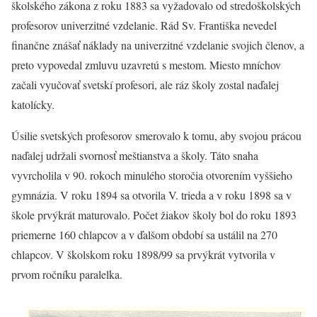
školského zákona z roku 1883 sa vyžadovalo od stredoškolských
profesorov univerzitné vzdelanie. Rád Sv. Františka nevedel
finančne znášať náklady na univerzitné vzdelanie svojich členov, a
preto vypovedal zmluvu uzavretú s mestom. Miesto mníchov
začali vyučovať svetskí profesori, ale ráz školy zostal naďalej
katolícky.
Úsilie svetských profesorov smerovalo k tomu, aby svojou prácou
naďalej udržali svornosť meštianstva a školy. Táto snaha
vyvrcholila v 90. rokoch minulého storočia otvorením vyššieho
gymnázia. V roku 1894 sa otvorila V. trieda a v roku 1898 sa v
škole prvýkrát maturovalo. Počet žiakov školy bol do roku 1893
priemerne 160 chlapcov a v ďalšom období sa ustálil na 270
chlapcov. V školskom roku 1898/99 sa prvýkrát vytvorila v
prvom ročníku paralelka.