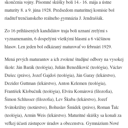
skončenia vojny. Písomné skúšky boli 14.- 16. mája a ústne
maturity 8. a 9. júna 1928. Predsedom maturitnej komisie bol
riaditeľ trenčianskeho reálneho gymnázia J. Jendraššák.
Zo 16 prihlásených kandidátov traja boli uznaní zrelými s
vyznamenaním, 6 dospelými všetkými hlasmi a 6 väčšinou
hlasov. Len jeden bol odkázaný maturovať vo februári 1929.
Mená prvých maturantov a ich zvolené študijné odbory na vysokej
škole: Ján Barák (teológia), Julián Benedikovič (teológia), Václav
Dušec (právo), Jozef Gajdoš (teológia), Ján Garay (lekárstvo),
Dezider Guttman (lekárstvo), Anton Kelemen (teológia),
František Klobučník (teológia), Elvíra Komárová (filozofia),
Šimon Schlusser (filozofia), Lev Škuba (lekárstvo), Jozef
Svätokrížny (notárstvo), Bohuslav Šmidek (právo), Roman Ťalc
(teológia), Armin Weis (lekárstvo). Maturitné skúšky sa konali za
veľkej účasti zástupcov úradov a obecenstva. Gymnázium Nové