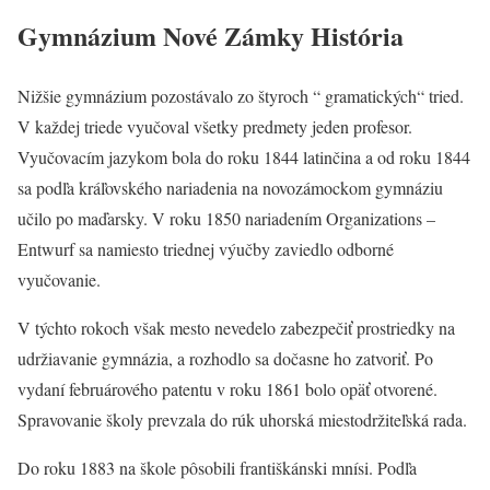
Gymnázium Nové Zámky História
Nižšie gymnázium pozostávalo zo štyroch “ gramatických“ tried.
V každej triede vyučoval všetky predmety jeden profesor.
Vyučovacím jazykom bola do roku 1844 latinčina a od roku 1844
sa podľa kráľovského nariadenia na novozámockom gymnáziu
učilo po maďarsky. V roku 1850 nariadením Organizations –
Entwurf sa namiesto triednej výučby zaviedlo odborné
vyučovanie.
V týchto rokoch však mesto nevedelo zabezpečiť prostriedky na
udržiavanie gymnázia, a rozhodlo sa dočasne ho zatvoriť. Po
vydaní februárového patentu v roku 1861 bolo opäť otvorené.
Spravovanie školy prevzala do rúk uhorská miestodržiteľská rada.
Do roku 1883 na škole pôsobili františkánski mnísi. Podľa