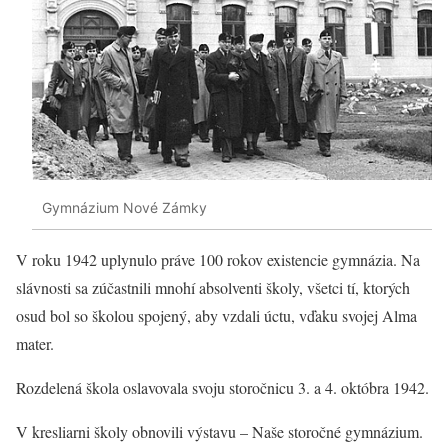
Gymnázium Nové Zámky
V roku 1942 uplynulo práve 100 rokov existencie gymnázia. Na
slávnosti sa zúčastnili mnohí absolventi školy, všetci tí, ktorých
osud bol so školou spojený, aby vzdali úctu, vďaku svojej Alma
mater.
Rozdelená škola oslavovala svoju storočnicu 3. a 4. októbra 1942.
V kresliarni školy obnovili výstavu – Naše storočné gymnázium.