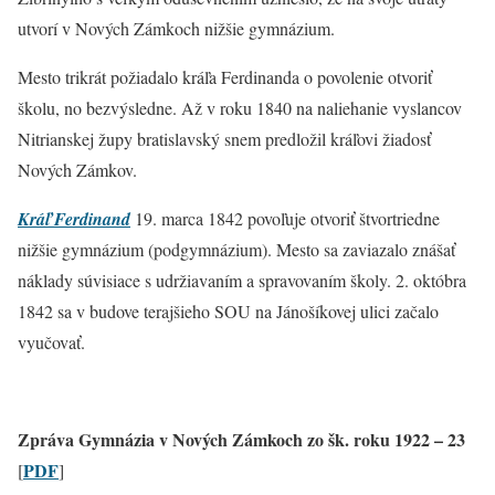
utvorí v Nových Zámkoch nižšie gymnázium.
Mesto trikrát požiadalo kráľa Ferdinanda o povolenie otvoriť
školu, no bezvýsledne. Až v roku 1840 na naliehanie vyslancov
Nitrianskej župy bratislavský snem predložil kráľovi žiadosť
Nových Zámkov.
Kráľ Ferdinand
19. marca 1842 povoľuje otvoriť štvortriedne
nižšie gymnázium (podgymnázium). Mesto sa zaviazalo znášať
náklady súvisiace s udržiavaním a spravovaním školy. 2. októbra
1842 sa v budove terajšieho SOU na Jánošíkovej ulici začalo
vyučovať.
Zpráva Gymnázia v Nových Zámkoch zo šk. roku 1922 – 23
PDF
[
]