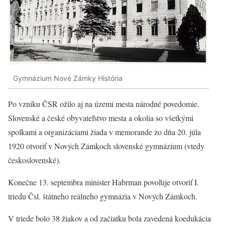
Gymnázium Nové Zámky História
Po vzniku ČSR ožilo aj na území mesta národné povedomie.
Slovenské a české obyvateľstvo mesta a okolia so všetkými
spolkami a organizáciami žiada v memorande zo dňa 20. júla
1920 otvoriť v Nových Zámkoch slovenské gymnázium (vtedy
československé).
Konečne 13. septembra minister Habrman povoľuje otvoriť I.
triedu Čsl. štátneho reálneho gymnázia v Nových Zámkoch.
V triede bolo 38 žiakov a od začiatku bola zavedená koedukácia