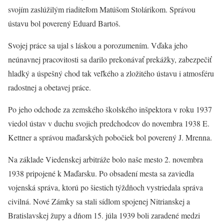
svojím zaslúžilým riaditeľom Matúšom Stolárikom. Správou
ústavu bol poverený Eduard Bartoš.
Svojej práce sa ujal s láskou a porozumením. Vďaka jeho
neúnavnej pracovitosti sa darilo prekonávať prekážky, zabezpečiť
hladký a úspešný chod tak veľkého a zložitého ústavu i atmosféru
radostnej a obetavej práce.
Po jeho odchode za zemského školského inšpektora v roku 1937
viedol ústav v duchu svojich predchodcov do novembra 1938 E.
Kettner a správou maďarských pobočiek bol poverený J. Mrenna.
Na základe Viedenskej arbitráže bolo naše mesto 2. novembra
1938 pripojené k Maďarsku. Po obsadení mesta sa zaviedla
vojenská správa, ktorú po šiestich týždňoch vystriedala správa
civilná. Nové Zámky sa stali sídlom spojenej Nitrianskej a
Bratislavskej župy a dňom 15. júla 1939 boli zaradené medzi