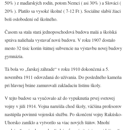
50% ) z maďarských rodín, potom Nemci ( asi 30% ) a Slováci (
20% ). Platilo sa vysoké školné ( 7-12 Ft ). Sociálne slabší žiaci
boli oslobodení od školného.
Časom sa stala stará jednoposchodová budova malá a školská
správa naliehala vystavať novú budovu. V roku 1907 dostalo
mesto 32 tisíc korún štátnej subvencie na výstavbu novej budovy
gymnázia.
Tá bola vo „farskej záhrade“ v roku 1910 dokončená a 5.
novembra 1911 odovzdaná do užívania. Do posledného kameňa
pri hlavnej bráne zamurovali zakladaciu listinu školy.
V tejto budove sa vyučovalo až do vypuknutia prvej svetovej
vojny v júli 1914. Vojna narušila chod školy, väčšina profesorov
nastúpila povinnú vojenskú službu. Po skončení vojny Rakúsko-
Uhorsko zaniklo a vytvorilo sa viac nových štátov. Mnohí