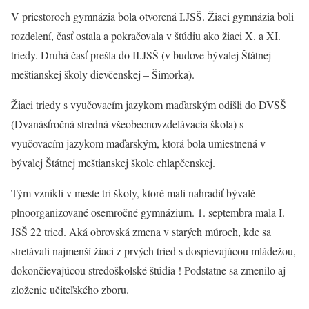
V priestoroch gymnázia bola otvorená I.JSŠ. Žiaci gymnázia boli
rozdelení, časť ostala a pokračovala v štúdiu ako žiaci X. a XI.
triedy. Druhá časť prešla do II.JSŠ (v budove bývalej Štátnej
meštianskej školy dievčenskej – Šimorka).
Žiaci triedy s vyučovacím jazykom maďarským odišli do DVSŠ
(Dvanásťročná stredná všeobecnovzdelávacia škola) s
vyučovacím jazykom maďarským, ktorá bola umiestnená v
bývalej Štátnej meštianskej škole chlapčenskej.
Tým vznikli v meste tri školy, ktoré mali nahradiť bývalé
plnoorganizované osemročné gymnázium. 1. septembra mala I.
JSŠ 22 tried. Aká obrovská zmena v starých múroch, kde sa
stretávali najmenší žiaci z prvých tried s dospievajúcou mládežou,
dokončievajúcou stredoškolské štúdia ! Podstatne sa zmenilo aj
zloženie učiteľského zboru.