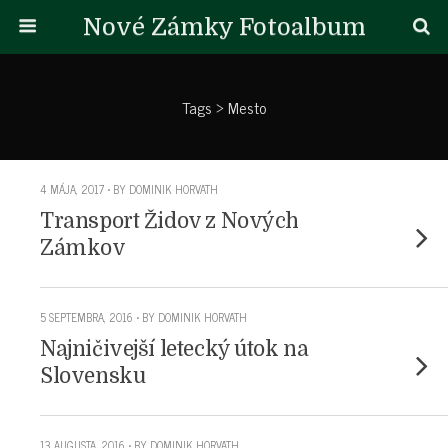
Nové Zámky Fotoalbum
Tags › Mesto
4 MÁJA, 2017 • BY DOMINIK HORVATH
Transport Židov z Nových
Zámkov
5 SEPTEMBRA, 2016 • BY DOMINIK HORVATH
Najničivejší letecký útok na
Slovensku
13 AUGUSTA, 2016 • BY DOMINIK HORVATH