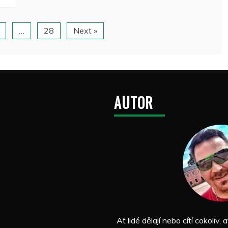
…
28
Next »
AUTOR
Ať lidé dělají nebo cítí cokoliv, a