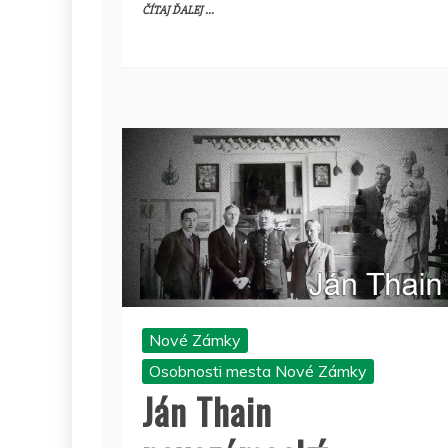
ČÍTAJ ĎALEJ ...
Nové Zámky
Osobnosti mesta Nové Zámky
Ján Thain