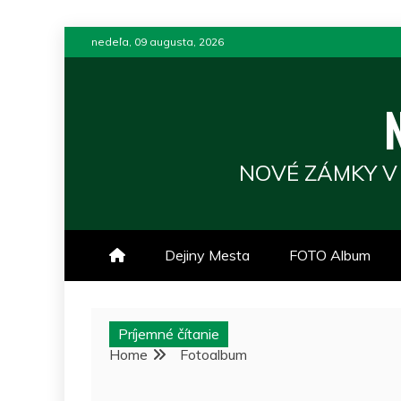
Skip
nedeľa, 09 augusta, 2026
to
content
NOVÉ ZÁMKY V
Dejiny Mesta
FOTO Album
Príjemné čítanie
Home
Fotoalbum