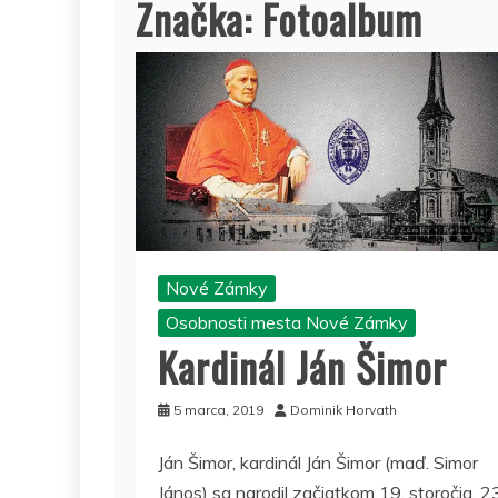
Značka:
Fotoalbum
Nové Zámky
Osobnosti mesta Nové Zámky
Kardinál Ján Šimor
5 marca, 2019
Dominik Horvath
Ján Šimor, kardinál Ján Šimor (maď. Simor
János) sa narodil začiatkom 19. storočia, 2