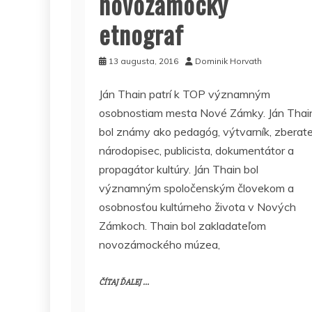
novozámocký
etnograf
13 augusta, 2016
Dominik Horvath
Ján Thain patrí k TOP významným
osobnostiam mesta Nové Zámky. Ján Thai
bol známy ako pedagóg, výtvarník, zberate
národopisec, publicista, dokumentátor a
propagátor kultúry. Ján Thain bol
významným spoločenským človekom a
osobnosťou kultúrneho života v Nových
Zámkoch. Thain bol zakladateľom
novozámockého múzea,
ČÍTAJ ĎALEJ ...