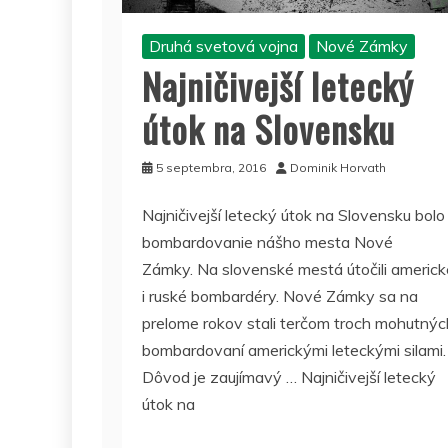
Druhá svetová vojna
Nové Zámky
Najničivejší letecký
útok na Slovensku
5 septembra, 2016
Dominik Horvath
Najničivejší letecký útok na Slovensku bolo
bombardovanie nášho mesta Nové
Zámky. Na slovenské mestá útočili americk
i ruské bombardéry. Nové Zámky sa na
prelome rokov stali terčom troch mohutnýc
bombardovaní americkými leteckými silami.
Dôvod je zaujímavý … Najničivejší letecký
útok na