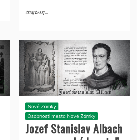
ČÍTAJ ĎALEJ ...
Nové Zámky
Osobnosti mesta Nové Zámky
Jozef Stanislav Albach