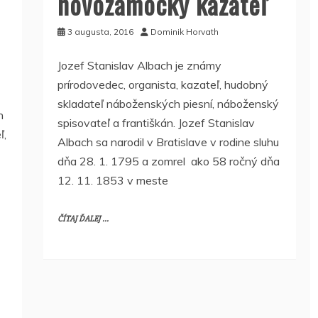
novozamocký kazateľ
3 augusta, 2016
Dominik Horvath
Jozef Stanislav Albach je známy
prírodovedec, organista, kazateľ, hudobný
skladateľ náboženských piesní, náboženský
n
spisovateľ a františkán. Jozef Stanislav
ľ,
Albach sa narodil v Bratislave v rodine sluhu
dňa 28. 1. 1795 a zomrel ako 58 ročný dňa
12. 11. 1853 v meste
ČÍTAJ ĎALEJ ...