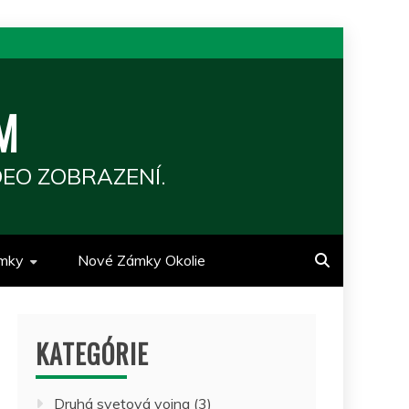
M
EO ZOBRAZENÍ.
mky
Nové Zámky Okolie
KATEGÓRIE
Druhá svetová vojna
(3)