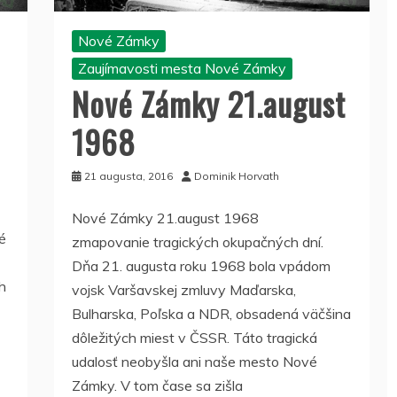
Nové Zámky
Zaujímavosti mesta Nové Zámky
Nové Zámky 21.august
1968
21 augusta, 2016
Dominik Horvath
Nové Zámky 21.august 1968
é
zmapovanie tragických okupačných dní.
Dňa 21. augusta roku 1968 bola vpádom
h
vojsk Varšavskej zmluvy Maďarska,
Bulharska, Poľska a NDR, obsadená väčšina
dôležitých miest v ČSSR. Táto tragická
udalosť neobyšla ani naše mesto Nové
Zámky. V tom čase sa zišla