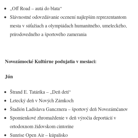
„Off Road – autá do blata“
Slávnostné odovzdávanie ocenení najlepším reprezentantom
mesta v súťažiach a olympiádach humanitného, umeleckého,
prírodovedného a športového zamerania
Novozámocké Kultúrne podujatia v mesiaci:
Jún
Štrand E. Tatárika – „Deň detí“
Letecký deň v Nových Zámkoch
Štadión Ladislava Gancznera – športový deň Novozámčanov
Spomienkové zhromaždenie v deň výročia deportácií v
ortodoxnom židovskom cintoríne
Sunrise Open Air – kúpalisko