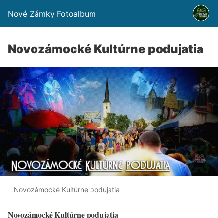
Nové Zámky Fotoalbum
Novozámocké Kultúrne podujatia
Novozámocké Kultúrne podujatia
Novozámocké Kultúrne podujatia