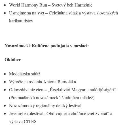
World Harmony Run – Svetový beh Harmónie
Usmejme sa na svet – Celoštátna súťaž a výstava slovenských
karikaturistov
Novozámocké Kultúrne podujatia v mesiaci:
Október
Modelárska súťaž
Výročie narodenia Antona Bernoláka
Odovzdávanie cien – „Érsekújvári Magyar tanulóifjúságért“
(Pre maďarskú novozámockú študujúcu mládež)
Novozámocký regionálny detský festival
Jesenný ekofestival „Obdivujme a chráňme svet zvierat“ a
výstava CITES