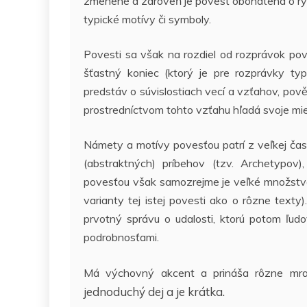
zmenené a zároveň je povesť obohatená o rysy 
typické motívy či symboly.
Povesti sa však na rozdiel od rozprávok po
šťastný koniec (ktorý je pre rozprávky ty
predstáv o súvislostiach vecí a vzťahov, pov
prostredníctvom tohto vzťahu hľadá svoje miest
Námety a motívy povesťou patrí z veľkej ča
(abstraktných) príbehov (tzv. Archetypov)
povesťou však samozrejme je veľké množstvo 
varianty tej istej povesti ako o rôzne text
prvotný správu o udalosti, ktorú potom ľud
podrobnosťami.
Má výchovný akcent a prináša rôzne mr
jednoduchý dej a je krátka.