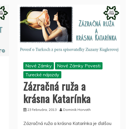
Nové Zámky
Nové Zámky Povesti
Turecké nájazdy
Zázračná ruža a
krásna Katarínka
23 februára, 2013
Dominik Horvath
Zázračná ruža a krásna Katarínka je ďalšou