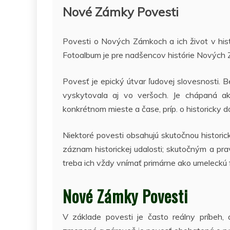
Nové Zámky Povesti
Povesti o Nových Zámkoch a ich život v hi
Fotoalbum je pre nadšencov histórie Nových
Povesť je epický útvar ľudovej slovesnosti. 
vyskytovala aj vo veršoch. Je chápaná a
konkrétnom mieste a čase, príp. o historicky do
Niektoré povesti obsahujú skutočnou histori
záznam historickej udalosti; skutočným a pr
treba ich vždy vnímať primárne ako umeleckú f
Nové Zámky Povesti
V základe povesti je často reálny príbeh,