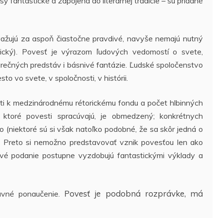
fantastické a zapojená do literárnej tradície – sú pridané
važujú za aspoň čiastočne pravdivé, navyše nemajú nutný
pický). Povesť je výrazom ľudových vedomostí o svete,
ěrečných predstáv i básnivé fantázie. Ľudské spoločenstvo
o vo svete, v spoločnosti, v histórii.
sti k medzinárodnému rétorickému fondu a počet hlbinných
, ktoré povesti spracúvajú, je obmedzený; konkrétnych
(niektoré sú si však natoľko podobné, že sa skôr jedná o
y). Preto si nemožno predstavovať vznik povesťou len ako
ové podanie postupne vyzdobujú fantastickými výklady a
Povesť je podobná rozprávke, má
avné ponaučenie.