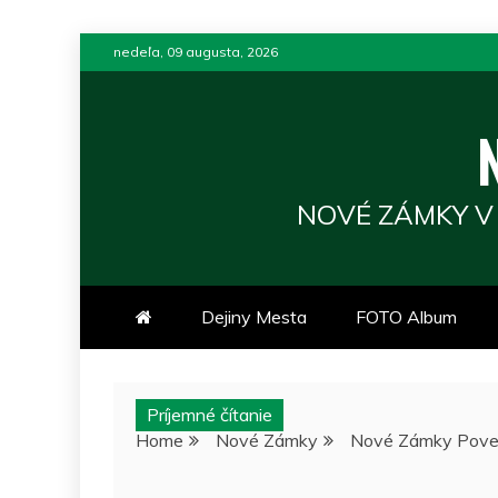
Skip
nedeľa, 09 augusta, 2026
to
content
NOVÉ ZÁMKY V
Dejiny Mesta
FOTO Album
Príjemné čítanie
Home
Nové Zámky
Nové Zámky Pove