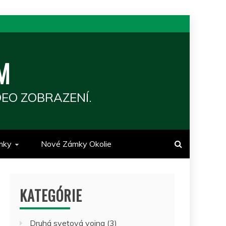
M
EO ZOBRAZENÍ.
mky
Nové Zámky Okolie
KATEGÓRIE
Druhá svetová vojna
(3)