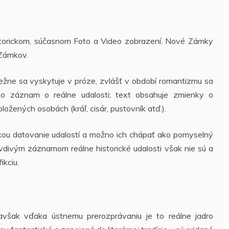
storickom, súčasnom Foto a Video zobrazení. Nové Zámky
 Zámkov.
Bežne sa vyskytuje v próze, zvlášť v období romantizmu sa
ko záznam o reálne udalosti; text obsahuje zmienky o
ložených osobách (kráľ, cisár, pustovník atď.).
ckou datovanie udalostí a možno ich chápať ako pomyselný
avdivým záznamom reálne historické udalosti však nie sú a
ikciu.
 avšak vďaka ústnemu prerozprávaniu je to reálne jadro