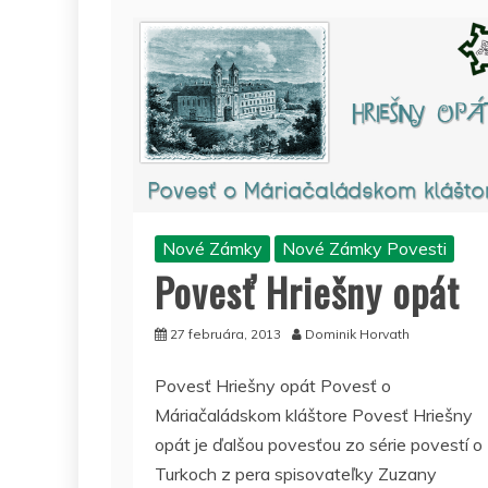
Nové Zámky
Nové Zámky Povesti
Povesť Hriešny opát
27 februára, 2013
Dominik Horvath
Povesť Hriešny opát Povesť o
Máriačaládskom kláštore Povesť Hriešny
opát je ďalšou povesťou zo série povestí o
Turkoch z pera spisovateľky Zuzany