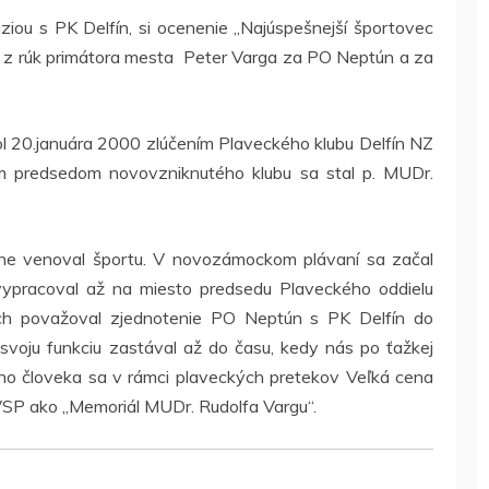
iou s PK Delfín, si ocenenie „Najúspešnejší športovec
 z rúk primátora mesta Peter Varga za PO Neptún a za
 20.januára 2000 zlúčením Plaveckého klubu Delfín NZ
 predsedom novovzniknutého klubu sa stal p. MUDr.
vne venoval športu. V novozámockom plávaní sa začal
ypracoval až na miesto predsedu Plaveckého oddielu
ech považoval zjednotenie PO Neptún s PK Delfín do
svoju funkciu zastával až do času, kedy nás po ťažkej
ho človeka sa v rámci plaveckých pretekov Veľká cena
SP ako „Memoriál MUDr. Rudolfa Vargu“.