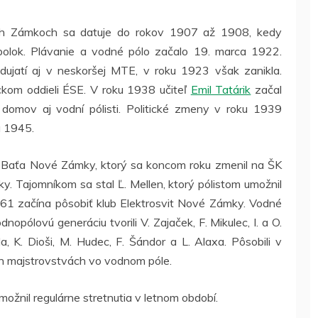
ých Zámkoch sa datuje do rokov 1907 až 1908, kedy
olok. Plávanie a vodné pólo začalo 19. marca 1922.
ujatí aj v neskoršej MTE, v roku 1923 však zanikla.
ckom oddieli ÉSE. V roku 1938 učiteľ
Emil Tatárik
začal
 domov aj vodní pólisti. Politické zmeny v roku 1939
u 1945.
K Baťa Nové Zámky, ktorý sa koncom roku zmenil na ŠK
y. Tajomníkom sa stal Ľ. Mellen, ktorý pólistom umožnil
961 začína pôsobiť klub Elektrosvit Nové Zámky. Vodné
dnopólovú generáciu tvorili V. Zajaček, F. Mikulec, I. a O.
a, K. Dioši, M. Hudec, F. Šándor a L. Alaxa. Pôsobili v
ch majstrovstvách vo vodnom póle.
možnil regulárne stretnutia v letnom období.