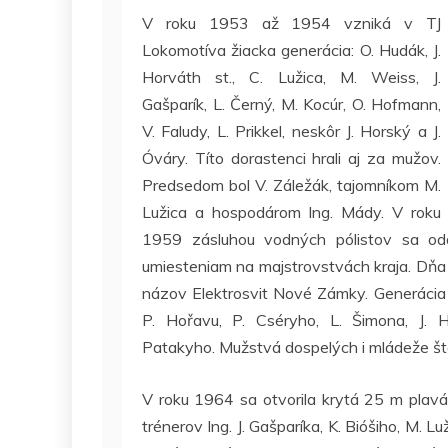
V roku 1953 až 1954 vzniká v TJ
Lokomotíva žiacka generácia: O. Hudák, J.
Horváth st., C. Lužica, M. Weiss, J.
Gašparík, L. Černý, M. Kocúr, O. Hofmann,
V. Faludy, L. Prikkel, neskôr J. Horský a J.
Óváry. Títo dorastenci hrali aj za mužov.
Predsedom bol V. Záležák, tajomníkom M.
Lužica a hospodárom Ing. Mády. V roku
1959 zásluhou vodných pólistov sa odd
umiesteniam na majstrovstvách kraja. Dňa 5
názov Elektrosvit Nové Zámky. Generácia v
P. Hořavu, P. Cséryho, L. Šimona, J. H
Patakyho. Mužstvá dospelých i mládeže štar
V roku 1964 sa otvorila krytá 25 m plav
trénerov Ing. J. Gašparíka, K. Bióšiho, M. L