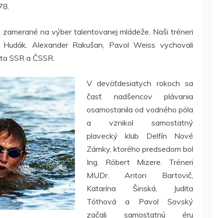
78.
a zamerané na výber talentovanej mládeže. Naši tréneri
o Hudák, Alexander Rakušan, Pavol Weiss vychovali
nta SSR a ČSSR.
V deväťdesiatych rokoch sa
časť nadšencov plávania
osamostanila od vodného póla
a vznikol samostatný
plavecký klub Delfín Nové
Zámky, ktorého predsedom bol
Ing. Róbert Mizere. Tréneri
MUDr. Anton Bartovič,
Katarína Šinská, Judita
Tóthová a Pavol Sovský
začali samostatnú éru