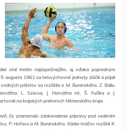
iel stal tretím najúspešnejším, aj vďaka popredným
. augusta 1961 sa telovýchovné jednoty zlúčili a prijali
odných pólistov sa rozšírila o M. Buranského, Z. Ballu,
orvátha, L. Szücsa, J. Horvátha ml., Š. Fučíka a J.
tovali na krajských preboroch Nitrianského kraja.
áreň, čo znamenalo zdokonalenie prípravy pod vedením
užicu, P. Hořavu a M. Buranského. Káder hráčov rozšírili K.