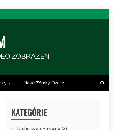
M
EO ZOBRAZENÍ.
mky
Nové Zámky Okolie
KATEGÓRIE
Druhá svetová vojna
(3)