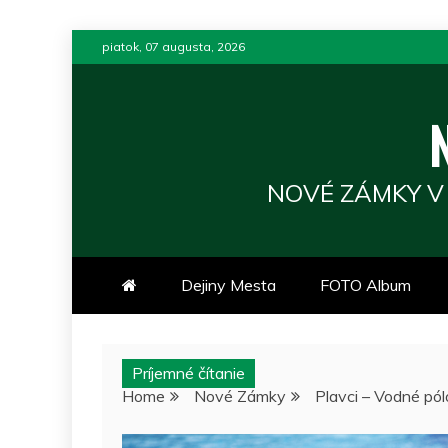
Skip
piatok, 07 augusta, 2026
to
content
NOVÉ ZÁMKY V
Dejiny Mesta
FOTO Album
Príjemné čítanie
Home
Nové Zámky
Plavci – Vodné p