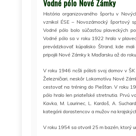
Vodné pólo Nové Zámky
História organizovaného športu v Nov
vznikol ÉSE – Novozámocký športový sp
Vodné pólo bolo súčasťou plaveckých pod
Vodné pólo sa v roku 1922 hralo v plave
prevádzkovať kúpalisko Štrand, kde mali
pripojili Nové Zámky k Maďarsku až do rok
V roku 1946 našli pólisti svoj domov v Š
Železničiari, neskôr Lokomotívu Nové Zámk
cestovať na tréning do Piešťan. V roku 1
pólo hralo len priateľské stretnutia. Prvú vo
Kavka, M. Laurinec, L. Kardoš, A. Suchard
kategórii dorastencov a mužov na krajský
V roku 1954 sa otvoril 25 m bazén, ktorý u