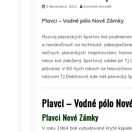
3 decembra, 2013
Dominik Horvath
Plavci – Vodné pólo Nové Zámky
Rozvoj plaveckých športov bol podmienený
a nenáročnosť na technické zabezpečenie
riečnych plaveckých majstrovstiev horno
rokov bol založený športový oddiel pri TJ 
plávania. V 60-tych rokoch sa telovýchovn
názvom TJ Elektrosvit, kde náš plavecký šp
Plavci – Vodné pólo Nov
Plavci Nové Zámky
V roku 1964 boli vybudované kryté kúpe