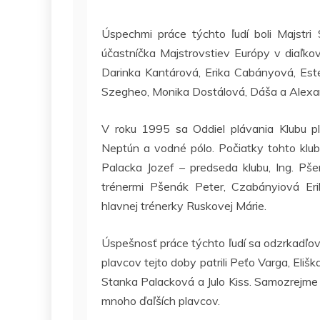
Úspechmi práce týchto ľudí boli Majstri
účastníčka Majstrovstiev Európy v diaľko
Darinka Kantárová, Erika Cabányová, Este
Szegheo, Monika Dostálová, Dáša a Alexa
V roku 1995 sa Oddiel plávania Klubu p
Neptún a vodné pólo. Počiatky tohto klub
Palacka Jozef – predseda klubu, Ing. Pšen
trénermi Pšenák Peter, Czabányiová Eri
hlavnej trénerky Ruskovej Márie.
Úspešnosť práce týchto ľudí sa odzrkadľo
plavcov tejto doby patrili Peťo Varga, Eli
Stanka Palacková a Julo Kiss. Samozrejme
mnoho ďaľších plavcov.