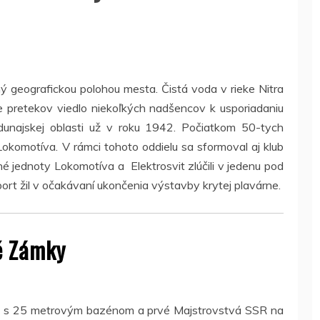
 geografickou polohou mesta. Čistá voda v rieke Nitra
 pretekov viedlo niekoľkých nadšencov k usporiadaniu
dunajskej oblasti už v roku 1942. Počiatkom 50-tych
Lokomotíva. V rámci tohoto oddielu sa sformoval aj klub
é jednoty Lokomotíva a Elektrosvit zlúčili v jedenu pod
ort žil v očakávaní ukončenia výstavby krytej plavárne.
é Zámky
le s 25 metrovým bazénom a prvé Majstrovstvá SSR na