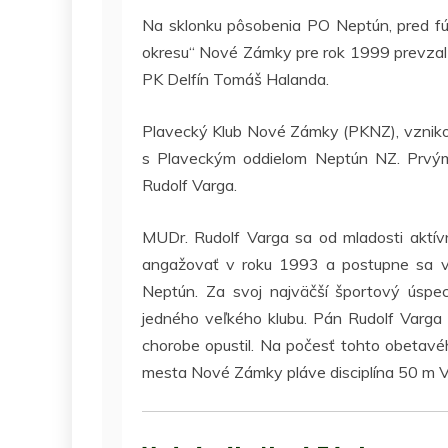
Na sklonku pôsobenia PO Neptún, pred fúz
okresu“ Nové Zámky pre rok 1999 prevzal
PK Delfín Tomáš Halanda.
Plavecký Klub Nové Zámky (PKNZ), vznikol
s Plaveckým oddielom Neptún NZ. Prvým
Rudolf Varga.
MUDr. Rudolf Varga sa od mladosti aktí
angažovať v roku 1993 a postupne sa v
Neptún. Za svoj najväčší športový úsp
jedného veľkého klubu. Pán Rudolf Varga 
chorobe opustil. Na počesť tohto obetavé
mesta Nové Zámky pláve disciplína 50 m V