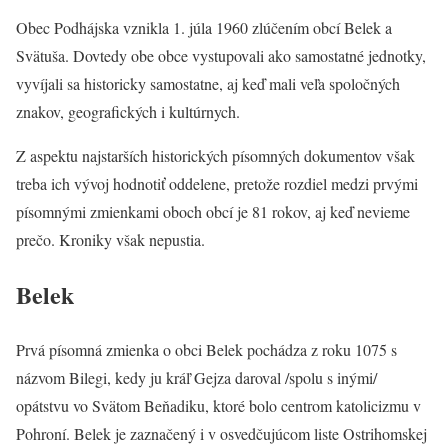
Obec Podhájska vznikla 1. júla 1960 zlúčením obcí Belek a
Svätuša. Dovtedy obe obce vystupovali ako samostatné jednotky,
vyvíjali sa historicky samostatne, aj keď mali veľa spoločných
znakov, geografických i kultúrnych.
Z aspektu najstarších historických písomných dokumentov však
treba ich vývoj hodnotiť oddelene, pretože rozdiel medzi prvými
písomnými zmienkami oboch obcí je 81 rokov, aj keď nevieme
prečo. Kroniky však nepustia.
Belek
Prvá písomná zmienka o obci Belek pochádza z roku 1075 s
názvom Bilegi, kedy ju kráľ Gejza daroval /spolu s inými/
opátstvu vo Svätom Beňadiku, ktoré bolo centrom katolicizmu v
Pohroní. Belek je zaznačený i v osvedčujúcom liste Ostrihomskej