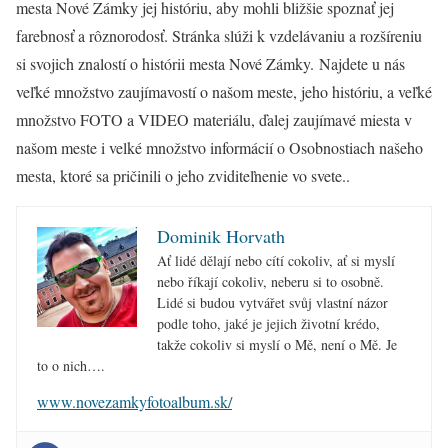
mesta Nové Zámky jej históriu, aby mohli bližšie spoznať jej
farebnosť a rôznorodosť. Stránka slúži k vzdelávaniu a rozšíreniu
si svojich znalostí o histórii mesta Nové Zámky. Najdete u nás
veľké množstvo zaujímavostí o našom meste, jeho históriu, a veľké
množstvo FOTO a VIDEO materiálu, ďalej zaujímavé miesta v
našom meste i velké množstvo informácií o Osobnostiach našeho
mesta, ktoré sa pričinili o jeho zviditeľnenie vo svete..
Dominik Horvath
Ať lidé dělají nebo cítí cokoliv, ať si myslí
nebo říkají cokoliv, neberu si to osobně.
Lidé si budou vytvářet svůj vlastní názor
podle toho, jaké je jejich životní krédo,
takže cokoliv si myslí o Mě, není o Mě. Je
to o nich….
www.novezamkyfotoalbum.sk/