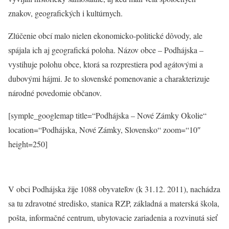
znakov, geografických i kultúrnych.
Zlúčenie obcí malo nielen ekonomicko-politické dôvody, ale
spájala ich aj geografická poloha. Názov obce – Podhájska –
vystihuje polohu obce, ktorá sa rozprestiera pod agátovými a
dubovými hájmi. Je to slovenské pomenovanie a charakterizuje
národné povedomie občanov.
[symple_googlemap title=“Podhájska – Nové Zámky Okolie“
location=“Podhájska, Nové Zámky, Slovensko“ zoom=“10″
height=250]
V obci Podhájska žije 1088 obyvateľov (k 31.12. 2011), nachádza
sa tu zdravotné stredisko, stanica RZP, základná a materská škola,
pošta, informačné centrum, ubytovacie zariadenia a rozvinutá sieť