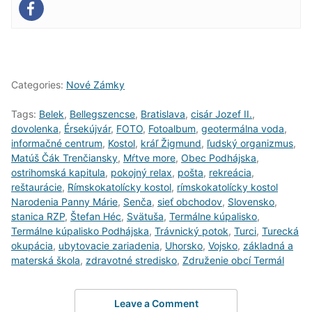
Categories:
Nové Zámky
Tags:
Belek
,
Bellegszencse
,
Bratislava
,
cisár Jozef II.
,
dovolenka
,
Érsekújvár
,
FOTO
,
Fotoalbum
,
geotermálna voda
,
informačné centrum
,
Kostol
,
kráľ Žigmund
,
ľudský organizmus
,
Matúš Čák Trenčiansky
,
Mŕtve more
,
Obec Podhájska
,
ostrihomská kapitula
,
pokojný relax
,
pošta
,
rekreácia
,
reštaurácie
,
Rímskokatolícky kostol
,
rímskokatolícky kostol
Narodenia Panny Márie
,
Senča
,
sieť obchodov
,
Slovensko
,
stanica RZP
,
Štefan Héc
,
Svätuša
,
Termálne kúpalisko
,
Termálne kúpalisko Podhájska
,
Trávnický potok
,
Turci
,
Turecká
okupácia
,
ubytovacie zariadenia
,
Uhorsko
,
Vojsko
,
základná a
materská škola
,
zdravotné stredisko
,
Združenie obcí Termál
Leave a Comment