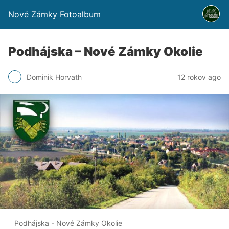
Nové Zámky Fotoalbum
Podhájska – Nové Zámky Okolie
Dominik Horvath
12 rokov ago
Podhájska - Nové Zámky Okolie