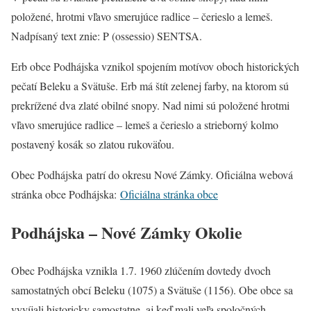
položené, hrotmi vľavo smerujúce radlice – čerieslo a lemeš.
Nadpísaný text znie: P (ossessio) SENTSA.
Erb obce Podhájska vznikol spojením motívov oboch historických
pečatí Beleku a Svätuše. Erb má štít zelenej farby, na ktorom sú
prekrížené dva zlaté obilné snopy. Nad nimi sú položené hrotmi
vľavo smerujúce radlice – lemeš a čerieslo a strieborný kolmo
postavený kosák so zlatou rukoväťou.
Obec Podhájska patrí do okresu Nové Zámky. Oficiálna webová
stránka obce Podhájska:
Oficiálna stránka obce
Podhájska – Nové Zámky Okolie
Obec Podhájska vznikla 1.7. 1960 zlúčením dovtedy dvoch
samostatných obcí Beleku (1075) a Svätuše (1156). Obe obce sa
vyvíjali historicky samostatne, aj keď mali veľa spoločných