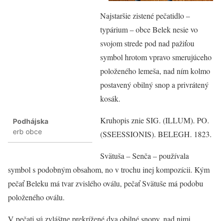
Najstaršie zistené pečatidlo –
typárium – obce Belek nesie vo
svojom strede pod nad pažiťou
symbol hrotom vpravo smerujúceho
položeného lemeša, nad ním kolmo
postavený obilný snop a privrátený
kosák.
Kruhopis znie SIG. (ILLUM). PO.
Podhájska
erb obce
(SSEESSIONIS). BELEGH. 1823.
Svätuša – Senča – používala
symbol s podobným obsahom, no v trochu inej kompozícii. Kým
pečať Beleku má tvar zvislého oválu, pečať Svätuše má podobu
položeného oválu.
V pečati sú zvláštne prekrížené dva obilné snopy, nad nimi