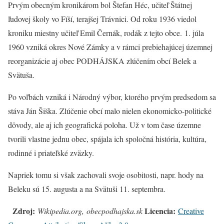
Prvým obecným kronikárom bol Štefan Héc, učiteľ Štátnej
ľudovej školy vo Fíší, terajšej Trávnici. Od roku 1936 viedol
kroniku miestny učiteľ Emil Černák, rodák z tejto obce. 1. júla
1960 vzniká okres Nové Zámky a v rámci prebiehajúcej územnej
reorganizácie aj obec PODHÁJSKA zlúčením obcí Belek a
Svätuša.
Po voľbách vzniká i Národný výbor, ktorého prvým predsedom sa
stáva Ján Šiška. Zlúčenie obcí malo nielen ekonomicko-politické
dôvody, ale aj ich geografická poloha. Už v tom čase územne
tvorili vlastne jednu obec, spájala ich spoločná história, kultúra,
rodinné i priateľské zväzky.
Napriek tomu si však zachovali svoje osobitosti, napr. hody na
Beleku sú 15. augusta a na Svätuši 11. septembra.
Zdroj:
Licencia:
Wikipedia.org, obecpodhajska.sk
Creative