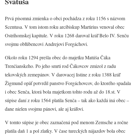
Svätuša
Prvá písomná zmienka o obci pochádza z roku 1156 s názvom
Scentusa. V tom istom roku arcibiskup Martirius venoval obec
Ostrihomskej kapitule. V roku 1268 daroval kráľ Belo IV. Senču
svojmu obľúbencovi Andrejovi Forgáchovi.
Okolo roku 1294 prešla obec do majetku Matúša Čáka
Trenčianskeho. Po jeho smrti rod Čákovcov zmizol z radu
tekovských zemepánov. V darovacej listine z roku 1388 kráľ
Žigmund opäť potvrdil panstvo Forgáchovcov, do ktorého spadala
i obec Senča, ktorá bola majetkom tohto rodu až do 18.st. V
súpise daní z roku 1564 platila Senča – tak ako každá iná obec –
dane nielen svojmu pánovi, ale aj kráľovi.
V tomto súpise je obec zaznačená pod menom Zemsche a ročne
platila daň 1 a pol zlatky. V čase tureckých nájazdov bola obec