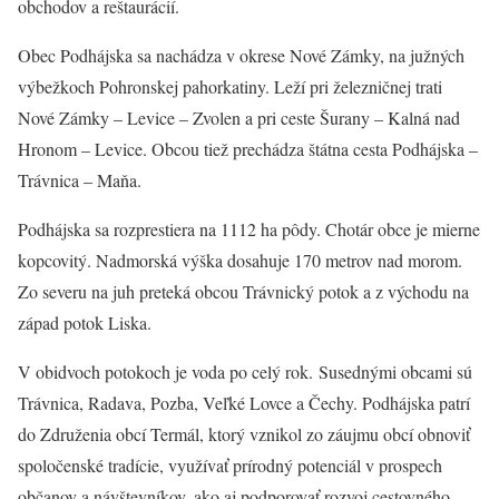
obchodov a reštaurácií.
Obec Podhájska sa nachádza v okrese Nové Zámky, na južných
výbežkoch Pohronskej pahorkatiny. Leží pri železničnej trati
Nové Zámky – Levice – Zvolen a pri ceste Šurany – Kalná nad
Hronom – Levice. Obcou tiež prechádza štátna cesta Podhájska –
Trávnica – Maňa.
Podhájska sa rozprestiera na 1112 ha pôdy. Chotár obce je mierne
kopcovitý. Nadmorská výška dosahuje 170 metrov nad morom.
Zo severu na juh preteká obcou Trávnický potok a z východu na
západ potok Liska.
V obidvoch potokoch je voda po celý rok. Susednými obcami sú
Trávnica, Radava, Pozba, Veľké Lovce a Čechy. Podhájska patrí
do Združenia obcí Termál, ktorý vznikol zo záujmu obcí obnoviť
spoločenské tradície, využívať prírodný potenciál v prospech
občanov a návštevníkov, ako aj podporovať rozvoj cestovného