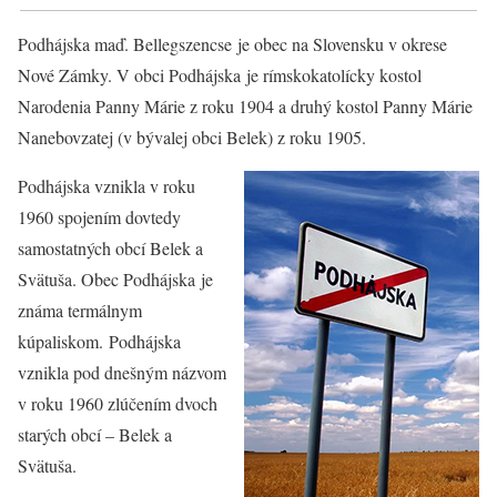
Podhájska maď. Bellegszencse je obec na Slovensku v okrese
Nové Zámky. V obci Podhájska je rímskokatolícky kostol
Narodenia Panny Márie z roku 1904 a druhý kostol Panny Márie
Nanebovzatej (v bývalej obci Belek) z roku 1905.
Podhájska vznikla v roku
1960 spojením dovtedy
samostatných obcí Belek a
Svätuša. Obec Podhájska je
známa termálnym
kúpaliskom. Podhájska
vznikla pod dnešným názvom
v roku 1960 zlúčením dvoch
starých obcí – Belek a
Svätuša.