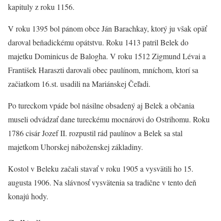
kapituly z roku 1156.
V roku 1395 bol pánom obce Ján Barachkay, ktorý ju však opäť
daroval beňadickému opátstvu. Roku 1413 patril Belek do
majetku Dominicus de Balogha. V roku 1512 Zigmund Lévai a
František Haraszti darovali obec paulínom, mníchom, ktorí sa
začiatkom 16.st. usadili na Mariánskej Čeľadi.
Po tureckom vpáde bol násilne obsadený aj Belek a občania
museli odvádzať dane tureckému mocnárovi do Ostrihomu. Roku
1786 cisár Jozef II. rozpustil rád paulínov a Belek sa stal
majetkom Uhorskej náboženskej základiny.
Kostol v Beleku začali stavať v roku 1905 a vysvätili ho 15.
augusta 1906. Na slávnosť vysvätenia sa tradične v tento deň
konajú hody.