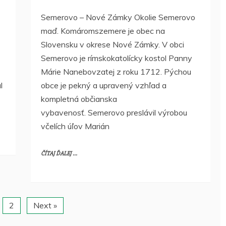
Semerovo – Nové Zámky Okolie Semerovo
maď. Komáromszemere je obec na
Slovensku v okrese Nové Zámky. V obci
Semerovo je rímskokatolícky kostol Panny
Márie Nanebovzatej z roku 1712. Pýchou
l
obce je pekný a upravený vzhľad a
kompletná občianska
vybavenosť. Semerovo preslávil výrobou
včelích úľov Marián
ČÍTAJ ĎALEJ ...
2
Next »