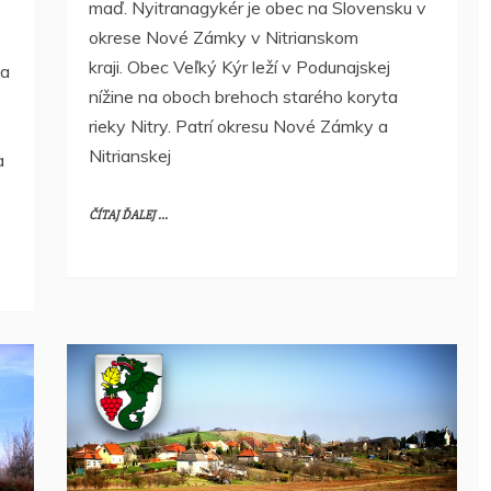
maď. Nyitranagykér je obec na Slovensku v
okrese Nové Zámky v Nitrianskom
kraji. Obec Veľký Kýr leží v Podunajskej
ka
nížine na oboch brehoch starého koryta
rieky Nitry. Patrí okresu Nové Zámky a
Nitrianskej
a
ČÍTAJ ĎALEJ ...