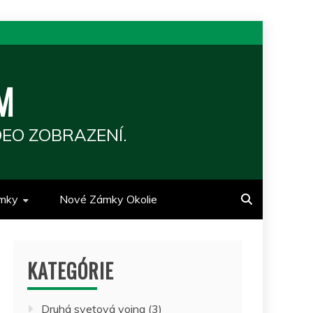
M
EO ZOBRAZENÍ.
mky
Nové Zámky Okolie
KATEGÓRIE
Druhá svetová vojna
(3)