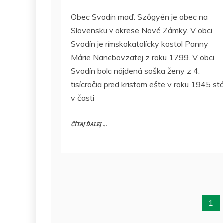
Obec Svodín maď. Szőgyén je obec na
Slovensku v okrese Nové Zámky. V obci
Svodín je rímskokatolícky kostol Panny
Márie Nanebovzatej z roku 1799. V obci
Svodín bola nájdená soška ženy z 4.
tisícročia pred kristom ešte v roku 1945 stá
v časti
ČÍTAJ ĎALEJ ...
1