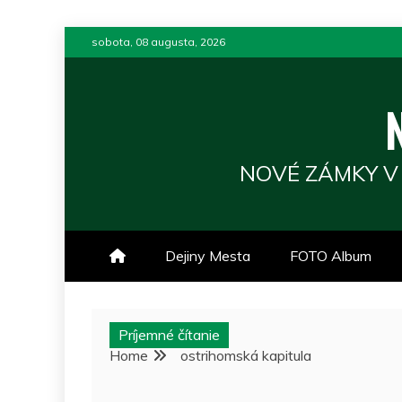
Skip
sobota, 08 augusta, 2026
to
content
NOVÉ ZÁMKY V
Dejiny Mesta
FOTO Album
Príjemné čítanie
Home
ostrihomská kapitula