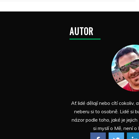
AUTOR
Ať lidé dělají nebo cítí cokoliv, a
neberu si to osobně. Lidé si b
názor podle toho, jaké je jejich
si myslí o Mě, není o 