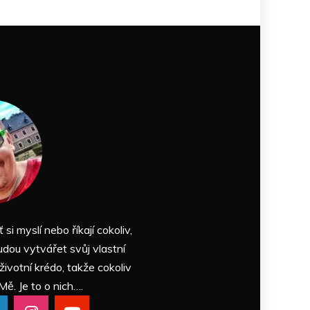
ť si myslí nebo říkají cokoliv,
udou vytvářet svůj vlastní
 životní krédo, takže cokoliv
Mě. Je to o nich….