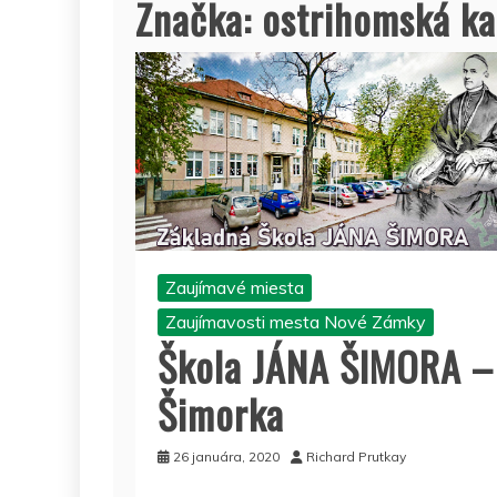
Značka:
ostrihomská ka
Zaujímavé miesta
Zaujímavosti mesta Nové Zámky
Škola JÁNA ŠIMORA –
Šimorka
26 januára, 2020
Richard Prutkay