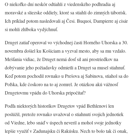
O niekoľko dní neskôr odtiahli z viedenského podhradia aj
moravské a sliezske oddiely, ktoré sa stiahli do zimných táborísk.
Ich príklad potom nasledovali aj Česi. Buquoi, Dampierre aj cisár
si mohli zhlboka vydýchnuť.
Druget zatiaľ operoval vo východnej časti Horného Uhorska a 30.
novembra došiel ku Košiciam a vyzval mesto, aby sa mu vzdalo.
Mešťania vidiac, že Druget nemá dosť síl ani prostriedkov na
dobývanie jeho požiadavky odmietli a Druget sa musel stiahnuť.
Keď potom pochodil rovnako u Prešova aj Sabinova, stiahol sa do
Poľska, kde čoskoro na to aj zomrel. Je otázkou akú vážnosť
Drugetovmu vpádu do Uhorska pripočítať?
Podľa niektorých historikov Drugetov vpád Bethlenovi len
poslúžil, pretože rovnako uvažoval o stiahnutí svojich jednotiek
od Viedne, lebo snáď v úspech neveril a mohol svoje jednotky
lepšie využiť v Zadunajsku či Rakúsku. Nech to bolo tak či onak,