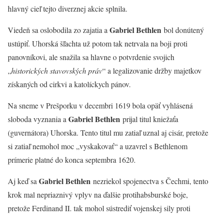
hlavný cieľ tejto diverznej akcie splnila.
Gabriel Bethlen
Viedeň sa oslobodila zo zajatia a
bol donútený
ustúpiť. Uhorská šľachta už potom tak netrvala na boji proti
panovníkovi, ale snažila sa hlavne o potvrdenie svojich
„
historických stavovských práv
“ a legalizovanie držby majetkov
získaných od cirkvi a katolíckych pánov.
Na sneme v Prešporku v decembri 1619 bola opäť vyhlásená
Gabriel Bethlen
sloboda vyznania a
prijal titul kniežaťa
(guvernátora) Uhorska. Tento titul mu zatiaľ uznal aj cisár, pretože
si zatiaľ nemohol moc „vyskakovať“ a uzavrel s Bethlenom
prímerie platné do konca septembra 1620.
Gabriel Bethlen
Aj keď sa
nezriekol spojenectva s Čechmi, tento
krok mal nepriaznivý vplyv na ďalšie protihabsburské boje,
pretože Ferdinand II. tak mohol sústrediť vojenskej sily proti