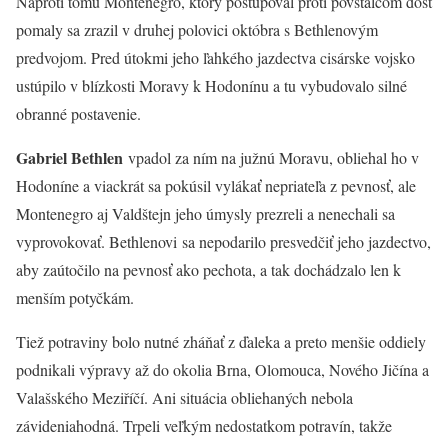
Naproti tomu Montenegro, ktorý postupoval proti povstalcom dosť
pomaly sa zrazil v druhej polovici októbra s Bethlenovým
predvojom. Pred útokmi jeho ľahkého jazdectva cisárske vojsko
ustúpilo v blízkosti Moravy k Hodonínu a tu vybudovalo silné
obranné postavenie.
Gabriel Bethlen
vpadol za ním na južnú Moravu, obliehal ho v
Hodoníne a viackrát sa pokúsil vylákať nepriateľa z pevnosť, ale
Montenegro aj Valdštejn jeho úmysly prezreli a nenechali sa
vyprovokovať. Bethlenovi sa nepodarilo presvedčiť jeho jazdectvo,
aby zaútočilo na pevnosť ako pechota, a tak dochádzalo len k
menším potyčkám.
Tiež potraviny bolo nutné zháňať z ďaleka a preto menšie oddiely
podnikali výpravy až do okolia Brna, Olomouca, Nového Jičína a
Valašského Meziříčí. Ani situácia obliehaných nebola
závideniahodná. Trpeli veľkým nedostatkom potravín, takže