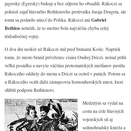
jagerský (Egerský) biskup a bez odporu ho obsadili. Rákoczi sa
pokúsil zajať hlavného Bethlenovho protivníka Juraja Drugeta, ale
Gabriel
tomu sa podarilo utiecť do Poľska. Rákoczi ani
Bethlen
netušili, že to možno bola najväčšia chyba celej
tridsaťročnej vojny.
O dva dni neskôr už Rákoczi stál pred bránami Košíc. Napriek
tomu, že mesto bránil prívrženec cisára Ondrej Dóczi, nemal príliš
veľkú posádku a navyše väčšina protestantských mešťanov pustila
Rákocziho oddiely do mesta a Dóczi sa ocitol v putách. Potom sa
u Rákocziho ocitli ďalší zástupcovia hornouhorských miest, ktorí
sľúbili podporu Bethlenovi.
Medzitým sa vydal na
cestu na čele hlavných
vojenských síl aj
sedmohradský knieža a