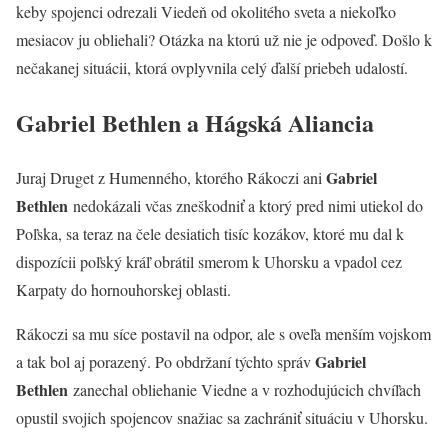
keby spojenci odrezali Viedeň od okolitého sveta a niekoľko
mesiacov ju obliehali? Otázka na ktorú už nie je odpoveď. Došlo k
nečakanej situácii, ktorá ovplyvnila celý ďalší priebeh udalostí.
Gabriel Bethlen a Hágská Aliancia
Gabriel
Juraj Druget z Humenného, ktorého Rákoczi ani
Bethlen
nedokázali včas zneškodniť a ktorý pred nimi utiekol do
Poľska, sa teraz na čele desiatich tisíc kozákov, ktoré mu dal k
dispozícii poľský kráľ obrátil smerom k Uhorsku a vpadol cez
Karpaty do hornouhorskej oblasti.
Rákoczi sa mu síce postavil na odpor, ale s oveľa menším vojskom
Gabriel
a tak bol aj porazený. Po obdržaní týchto správ
Bethlen
zanechal obliehanie Viedne a v rozhodujúcich chvíľach
opustil svojich spojencov snažiac sa zachrániť situáciu v Uhorsku.