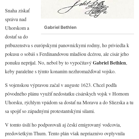
Snaha získať
správu nad
Uhorskom a
Gabriel Bethlen
dostať sa do
príbuzenstva s európskymi panovníckymi rodmy, ho priviedla k
pokusu o sobáš s Ferdinandovou mladšou dcérou, ale cisár jeho
Gabriel Bethlen
ponuku neprijal. No, nebol by to vypočítavý
,
keby paralelne s týmto konaním nezhromažďoval vojsko.
S vojenskou výpravou začal v auguste 1623. Chcel podľa
pôvodného plánu využiť nedostatku cisárskych vojsk v Hornom
Uhorsku, rýchlym vpádom sa dostať na Moravu a do Sliezska a tu
sa spojiť so západnými protestantskými silami.
V tomto úsilí ho podporovali aj českí emigrovaný vodcovia,
predovšetkým Thurn. Tento plán však nepriaznivo ovplyvnila