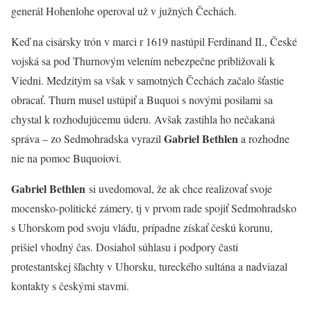
generál Hohenlohe operoval už v južných Čechách.
Keď na cisársky trón v marci r 1619 nastúpil Ferdinand II., České
vojská sa pod Thurnovým velením nebezpečne približovali k
Viedni. Medzitým sa však v samotných Čechách začalo šťastie
obracať. Thurn musel ustúpiť a Buquoi s novými posilami sa
chystal k rozhodujúcemu úderu. Avšak zastihla ho nečakaná
Gabriel Bethlen
správa – zo Sedmohradska vyrazil
a rozhodne
nie na pomoc Buquoiovi.
Gabriel Bethlen
si uvedomoval, že ak chce realizovať svoje
mocensko-politické zámery, tj v prvom rade spojiť Sedmohradsko
s Uhorskom pod svoju vládu, prípadne získať českú korunu,
prišiel vhodný čas. Dosiahol súhlasu i podpory časti
protestantskej šľachty v Uhorsku, tureckého sultána a nadviazal
kontakty s českými stavmi.