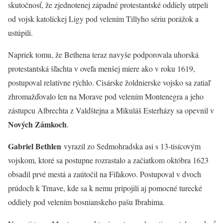
skutočnosť, že zjednotenej západné protestantské oddiely utrpeli
od vojsk katolíckej Ligy pod velením Tillyho sériu porážok a
ustúpili.
Napriek tomu, že Bethena teraz navyše podporovala uhorská
protestantská šľachta v oveľa menšej miere ako v roku 1619,
postupoval relatívne rýchlo. Cisárske žoldnierske vojsko sa zatiaľ
zhromažďovalo len na Morave pod velením Montenegra a jeho
zástupcu Albrechta z Valdštejna a Mikuláš Esterházy sa opevnil v
Nových Zámkoch
.
Gabriel Bethlen
vyrazil zo Sedmohradska asi s 13-tisícovým
vojskom, ktoré sa postupne rozrastalo a začiatkom októbra 1623
obsadil prvé mestá a zaútočil na Fiľakovo. Postupoval v dvoch
prúdoch k Trnave, kde sa k nemu pripojili aj pomocné turecké
oddiely pod velením bosnianskeho pašu Ibrahima.