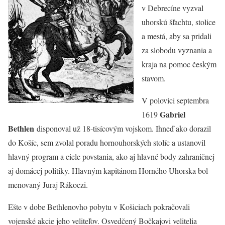
v Debrecíne vyzval
uhorskú šľachtu, stolice
a mestá, aby sa pridali
za slobodu vyznania a
kraja na pomoc českým
stavom.
V polovici septembra
Gabriel
1619
Bethlen
disponoval už 18-tisícovým vojskom. Ihneď ako dorazil
do Košíc, sem zvolal poradu hornouhorských stolíc a ustanovil
hlavný program a ciele povstania, ako aj hlavné body zahraničnej
aj domácej politiky. Hlavným kapitánom Horného Uhorska bol
menovaný Juraj Rákoczi.
Ešte v dobe Bethlenovho pobytu v Košiciach pokračovali
vojenské akcie jeho veliteľov. Osvedčený Bočkajovi velitelia