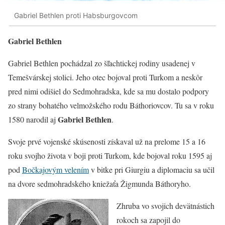
Gabriel Bethlen proti Habsburgovcom
Gabriel Bethlen
Gabriel Bethlen pochádzal zo šľachtickej rodiny usadenej v
Temešvárskej stolici. Jeho otec bojoval proti Turkom a neskôr
pred nimi odišiel do Sedmohradska, kde sa mu dostalo podpory
zo strany bohatého velmožského rodu Báthoriovcov. Tu sa v roku
Gabriel Bethlen
1580 narodil aj
.
Svoje prvé vojenské skúsenosti získaval už na prelome 15 a 16
roku svojho života v boji proti Turkom, kde bojoval roku 1595 aj
pod
Bočkajovým velením
v bitke pri Giurgiu a diplomaciu sa učil
na dvore sedmohradského kniežaťa Žigmunda Báthoryho.
Zhruba vo svojich devätnástich
rokoch sa zapojil do