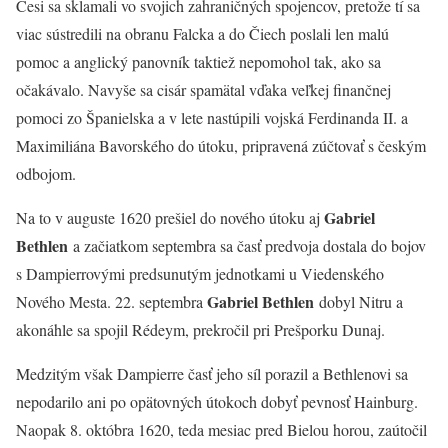
Česi sa sklamali vo svojich zahraničných spojencov, pretože tí sa
viac sústredili na obranu Falcka a do Čiech poslali len malú
pomoc a anglický panovník taktiež nepomohol tak, ako sa
očakávalo. Navyše sa cisár spamätal vďaka veľkej finančnej
pomoci zo Španielska a v lete nastúpili vojská Ferdinanda II. a
Maximiliána Bavorského do útoku, pripravená zúčtovať s českým
odbojom.
Gabriel
Na to v auguste 1620 prešiel do nového útoku aj
Bethlen
a začiatkom septembra sa časť predvoja dostala do bojov
s Dampierrovými predsunutým jednotkami u Viedenského
Gabriel Bethlen
Nového Mesta. 22. septembra
dobyl Nitru a
akonáhle sa spojil Rédeym, prekročil pri Prešporku Dunaj.
Medzitým však Dampierre časť jeho síl porazil a Bethlenovi sa
nepodarilo ani po opätovných útokoch dobyť pevnosť Hainburg.
Naopak 8. októbra 1620, teda mesiac pred Bielou horou, zaútočil