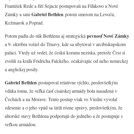
František Rede a Jiří Sejacie postupovali na Fiľakovo a Nové
Gabriel Bethlen
Zámky a sám
potom smerom na Levoču,
Kežmarok a Poprad.
pevnosť Nové Zámky
Potom padla do rúk Bethlena aj strategická
a 9. októbra vošiel do Trnavy, kde sa ubytoval v arcibiskupskom
paláci. Vtedy už vedel, že českú korunu nezíska, pretože Česi si
zvolili za kráľa Fridricha Falckého, očakávajúc od neho nemeckej
a anglickej posily.
Gabriel Bethlen
postupoval relatívne rýchlo, predovšetkým
vďaka tomu, že veľká časť cisárskej armády bola nasadená v
Čechách a na Morave. Tento postup však vo Viedni vyvolal
zdesenie a o jeho vpád sa šírili rôzne správy, predovšetkým, že
uhorské stavy Bethlena podporujú do jedného a že postupuje s
veľkou armádou.