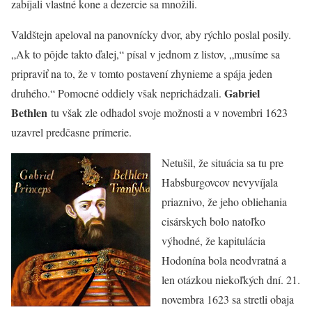
zabíjali vlastné kone a dezercie sa množili.
Valdštejn apeloval na panovnícky dvor, aby rýchlo poslal posily.
„Ak to pôjde takto ďalej,“ písal v jednom z listov, „musíme sa
pripraviť na to, že v tomto postavení zhynieme a spája jeden
Gabriel
druhého.“ Pomocné oddiely však neprichádzali.
Bethlen
tu však zle odhadol svoje možnosti a v novembri 1623
uzavrel predčasne prímerie.
Netušil, že situácia sa tu pre
Habsburgovcov nevyvíjala
priaznivo, že jeho obliehania
cisárskych bolo natoľko
výhodné, že kapitulácia
Hodonína bola neodvratná a
len otázkou niekoľkých dní. 21.
novembra 1623 sa stretli obaja