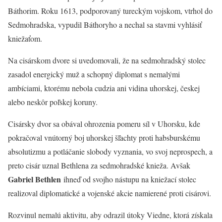
Báthorim. Roku 1613, podporovaný tureckým vojskom, vtrhol do
Sedmohradska, vypudil Báthoryho a nechal sa stavmi vyhlásiť
kniežaťom.
Na cisárskom dvore si uvedomovali, že na sedmohradský stolec
zasadol energický muž a schopný diplomat s nemalými
ambíciami, ktorému nebola cudzia ani vidina uhorskej, českej
alebo neskôr poľskej koruny.
Cisársky dvor sa obával ohrozenia pomeru síl v Uhorsku, kde
pokračoval vnútorný boj uhorskej šľachty proti habsburskému
absolutizmu a potláčanie slobody vyznania, vo svoj neprospech, a
preto cisár uznal Bethlena za sedmohradské knieža. Avšak
Gabriel Bethlen
ihneď od svojho nástupu na kniežací stolec
realizoval diplomatické a vojenské akcie namierené proti cisárovi.
Rozvinul nemalú aktivitu, aby odrazil útoky Viedne, ktorá získala