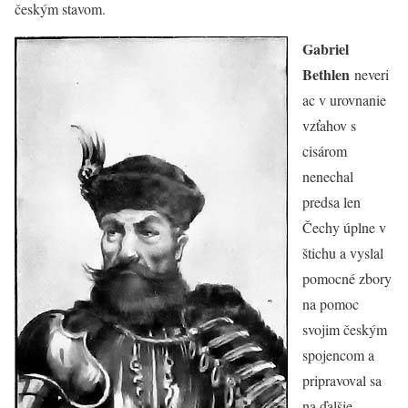
českým stavom.
Gabriel
Bethlen
neveri
ac v urovnanie
vzťahov s
cisárom
nenechal
predsa len
Čechy úplne v
štichu a vyslal
pomocné zbory
na pomoc
svojim českým
spojencom a
pripravoval sa
na ďalšie