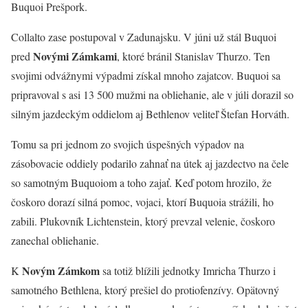
Buquoi Prešpork.
Collalto zase postupoval v Zadunajsku. V júni už stál Buquoi
Novými Zámkami
pred
, ktoré bránil Stanislav Thurzo. Ten
svojimi odvážnymi výpadmi získal mnoho zajatcov. Buquoi sa
pripravoval s asi 13 500 mužmi na obliehanie, ale v júli dorazil so
silným jazdeckým oddielom aj Bethlenov veliteľ Štefan Horváth.
Tomu sa pri jednom zo svojich úspešných výpadov na
zásobovacie oddiely podarilo zahnať na útek aj jazdectvo na čele
so samotným Buquoiom a toho zajať. Keď potom hrozilo, že
čoskoro dorazí silná pomoc, vojaci, ktorí Buquoia strážili, ho
zabili. Plukovník Lichtenstein, ktorý prevzal velenie, čoskoro
zanechal obliehanie.
Novým Zámkom
K
sa totiž blížili jednotky Imricha Thurzo i
samotného Bethlena, ktorý prešiel do protiofenzívy. Opätovný