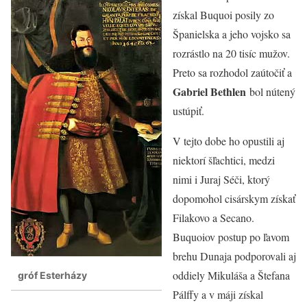
získal Buquoi posily zo
Španielska a jeho vojsko sa
rozrástlo na 20 tisíc mužov.
Preto sa rozhodol zaútočiť a
Gabriel Bethlen
bol nútený
ustúpiť.
V tejto dobe ho opustili aj
niektorí šľachtici, medzi
nimi i Juraj Séči, ktorý
dopomohol cisárskym získať
Filakovo a Secano.
Buquoiov postup po ľavom
brehu Dunaja podporovali aj
oddiely Mikuláša a Štefana
gróf Esterházy
Pálffy a v máji získal