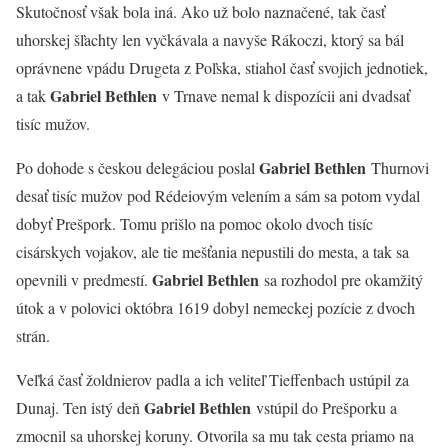
Skutočnosť však bola iná. Ako už bolo naznačené, tak časť
uhorskej šľachty len vyčkávala a navyše Rákoczi, ktorý sa bál
oprávnene vpádu Drugeta z Poľska, stiahol časť svojich jednotiek,
Gabriel Bethlen
a tak
v Trnave nemal k dispozícii ani dvadsať
tisíc mužov.
Gabriel Bethlen
Po dohode s českou delegáciou poslal
Thurnovi
desať tisíc mužov pod Rédeiovým velením a sám sa potom vydal
dobyť Prešpork. Tomu prišlo na pomoc okolo dvoch tisíc
cisárskych vojakov, ale tie mešťania nepustili do mesta, a tak sa
Gabriel Bethlen
opevnili v predmestí.
sa rozhodol pre okamžitý
útok a v polovici októbra 1619 dobyl nemeckej pozície z dvoch
strán.
Veľká časť žoldnierov padla a ich veliteľ Tieffenbach ustúpil za
Gabriel Bethlen
Dunaj. Ten istý deň
vstúpil do Prešporku a
zmocnil sa uhorskej koruny. Otvorila sa mu tak cesta priamo na