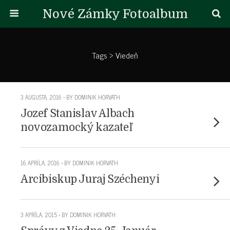
Nové Zámky Fotoalbum
Tags › Viedeň
3 AUGUSTA, 2016 • BY DOMINIK HORVATH
Jozef Stanislav Albach
novozamocký kazateľ
16 APRÍLA, 2016 • BY DOMINIK HORVATH
Arcibiskup Juraj Széchenyi
3 APRÍLA, 2015 • BY DOMINIK HORVATH