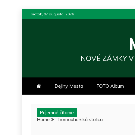
Skip
piatok, 07 augusta, 2026
to
content
NOVÉ ZÁMKY V
Dejiny Mesta
FOTO Album
Príjemné čítanie
Home
hornouhorská stolica