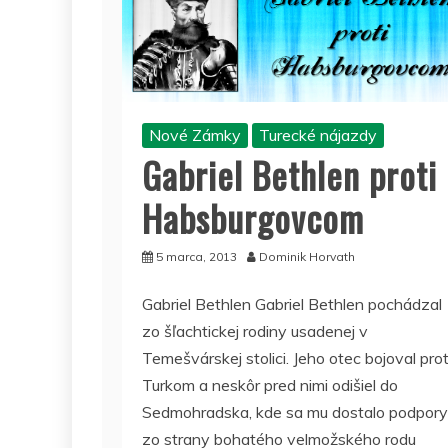
Nové Zámky
Turecké nájazdy
Gabriel Bethlen proti
Habsburgovcom
5 marca, 2013
Dominik Horvath
Gabriel Bethlen Gabriel Bethlen pochádzal
zo šľachtickej rodiny usadenej v
Temešvárskej stolici. Jeho otec bojoval prot
Turkom a neskôr pred nimi odišiel do
Sedmohradska, kde sa mu dostalo podpory
zo strany bohatého velmožského rodu