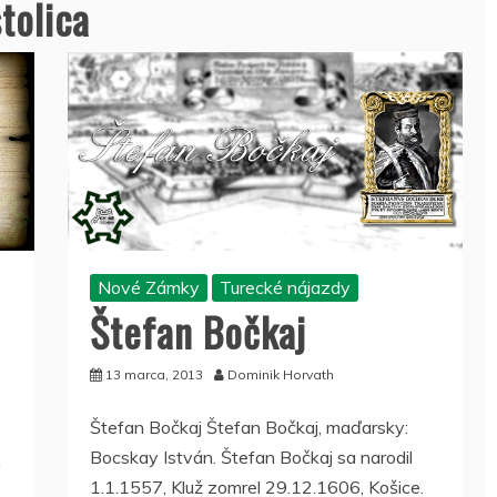
tolica
Nové Zámky
Turecké nájazdy
Štefan Bočkaj
13 marca, 2013
Dominik Horvath
Štefan Bočkaj Štefan Bočkaj, maďarsky:
Bocskay István. Štefan Bočkaj sa narodil
h
1.1.1557, Kluž zomrel 29.12.1606, Košice.