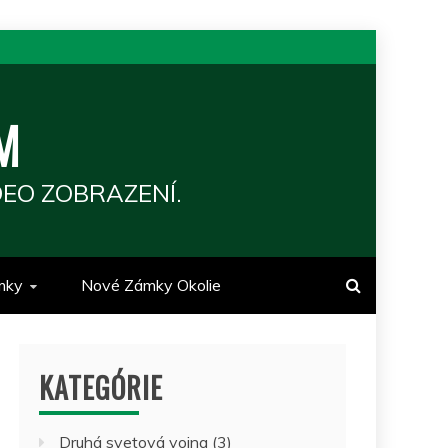
M
EO ZOBRAZENÍ.
mky
Nové Zámky Okolie
KATEGÓRIE
Druhá svetová vojna
(3)