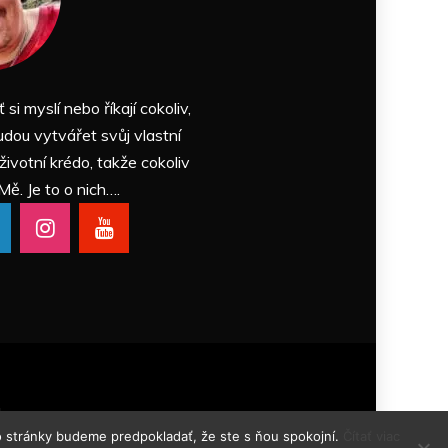
ť si myslí nebo říkají cokoliv,
udou vytvářet svůj vlastní
 životní krédo, takže cokoliv
Mě. Je to o nich….
Themes
.
o stránky budeme predpokladať, že ste s ňou spokojní.
Čítať viac