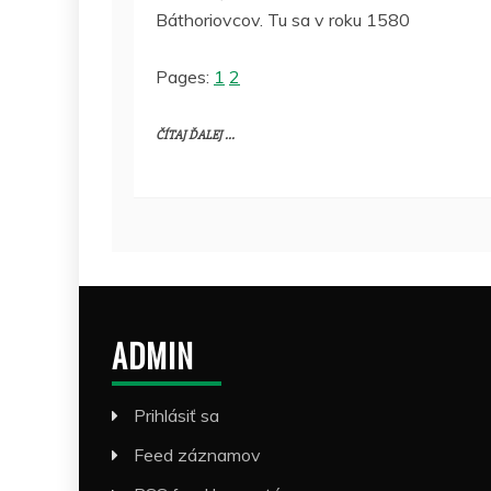
Báthoriovcov. Tu sa v roku 1580
Pages:
1
2
ČÍTAJ ĎALEJ ...
ADMIN
Prihlásiť sa
Feed záznamov