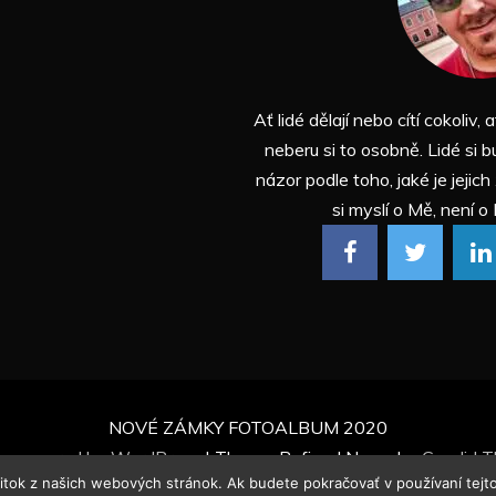
Ať lidé dělají nebo cítí cokoliv, a
neberu si to osobně. Lidé si b
názor podle toho, jaké je jejich
si myslí o Mě, není o 
NOVÉ ZÁMKY FOTOALBUM 2020
ly powered by WordPress
|
Theme: Refined News by
Candid 
žitok z našich webových stránok. Ak budete pokračovať v používaní tejt