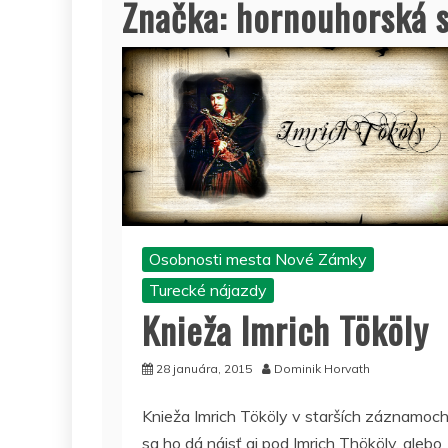
Značka:
hornouhorská s
Osobnosti mesta Nové Zámky
Turecké nájazdy
Knieža Imrich Tököly
28 januára, 2015
Dominik Horvath
Knieža Imrich Tököly v starších záznamoc
sa ho dá nájsť aj pod Imrich Thököly, alebo