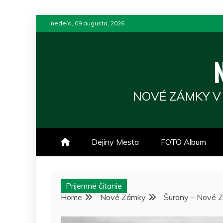
Skip
nedeľa, 09 augusta, 2026
to
content
NOVÉ ZÁMKY V
Dejiny Mesta
FOTO Album
Príjemné čítanie
Home
Nové Zámky
Šurany – Nové Z