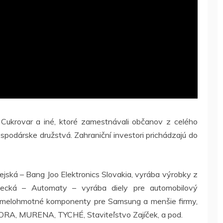
aj Cukrovar a iné, ktoré zamestnávali občanov z celého
spodárske družstvá. Zahraniční investori prichádzajú do
ejská – Bang Joo Elektronics Slovakia, vyrába výrobky z
emecká – Automaty – vyrába diely pre automobilový
umelohmotné komponenty pre Samsung a menšie firmy,
ORA, MURENA, TYCHÉ, Staviteľstvo Zajíček, a pod.