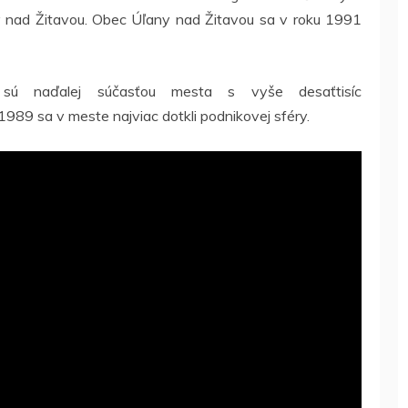
y nad Žitavou. Obec Úľany nad Žitavou sa v roku 1991
sú naďalej súčasťou mesta s vyše desaťtisíc
989 sa v meste najviac dotkli podnikovej sféry.