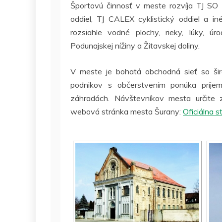
Športovú činnosť v meste rozvíja TJ SO 
oddiel, TJ CALEX cyklistický oddiel a in
rozsiahle vodné plochy, rieky, lúky, úr
Podunajskej nížiny a Žitavskej doliny.
V meste je bohatá obchodná sieť so ši
podnikov s občerstvením ponúka príje
záhradách. Návštevníkov mesta určite za
webová stránka mesta Šurany:
Oficiálna 