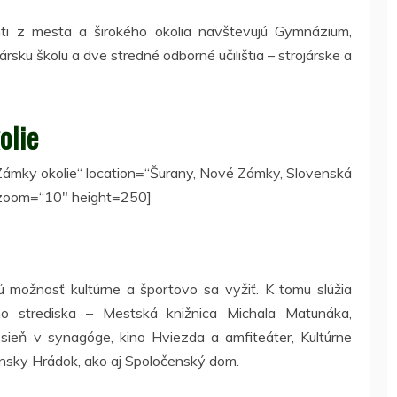
nti z mesta a širokého okolia navštevujú Gymnázium,
ku školu a dve stredné odborné učilištia – strojárske a
olie
ámky okolie“ location=“Šurany, Nové Zámky, Slovenská
 zoom=“10″ height=250]
 možnosť kultúrne a športovo sa vyžiť. K tomu slúžia
eho strediska – Mestská knižnica Michala Matunáka,
sieň v synagóge, kino Hviezda a amfiteáter, Kultúrne
iansky Hrádok, ako aj Spoločenský dom.