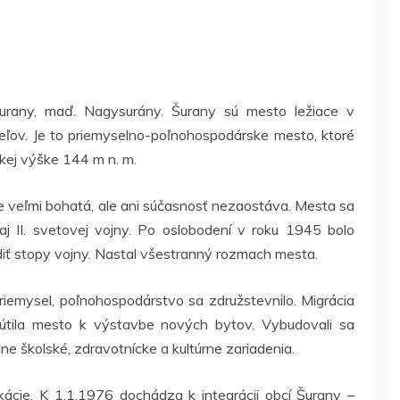
urany, maď. Nagysurány. Šurany sú mesto ležiace v
teľov. Je to priemyselno-poľnohospodárske mesto, ktoré
skej výške 144 m n. m.
 je veľmi bohatá, ale ani súčasnosť nezaostáva. Mesta sa
. aj II. svetovej vojny. Po oslobodení v roku 1945 bolo
iť stopy vojny. Nastal všestranný rozmach mesta.
iemysel, poľnohospodárstvo sa združstevnilo. Migrácia
útila mesto k výstavbe nových bytov. Vybudovali sa
dne školské, zdravotnícke a kultúrne zariadenia.
cie. K 1.1.1976 dochádza k integrácii obcí Šurany –