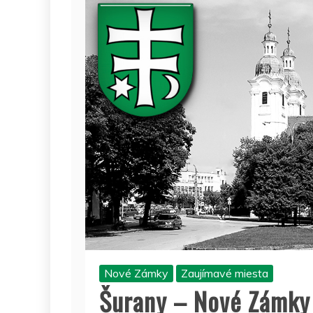
Nové Zámky
Zaujímavé miesta
Šurany – Nové Zámky 