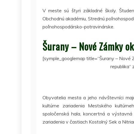
V meste sú štyri základné školy. Štude
Obchodnú akadémiu, Strednú poľnohospodárs
poľnohospodársko-potravinárske.
Šurany – Nové Zámky ok
[symple_googlemap title=“Šurany – Nové Z
republika“
Obyvatelia mesta a jeho návštevníci majú
kultúrne zariadenia Mestského kultúrn
spoločenská hala, koncertná a výstavná 
zariadenia v častiach Kostolný Sek a Nitr