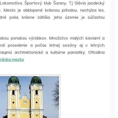
Lokomotíva, Športový klub Šurany, TJ Slávia jazdecký
é. Mesto je obklopené krásnou prírodou, nechýba les,
odné polia, krásne zátišia. Jeho územie je súčasťou
rokou ponukou výrobkov. Množstvo malých kaviarní a
mné posedenie a počas letnej sezóny aj v letných
ujmú architektonické a kultúrne pamiatky. Oficiálna
stránka mesta