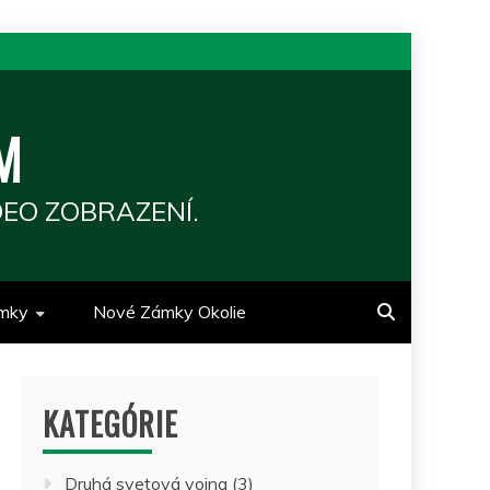
M
EO ZOBRAZENÍ.
mky
Nové Zámky Okolie
KATEGÓRIE
Druhá svetová vojna
(3)