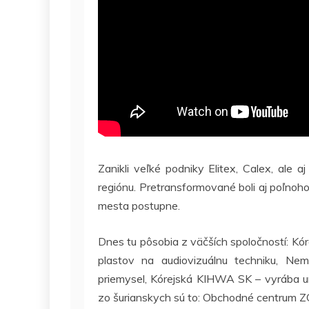
Zanikli veľké podniky Elitex, Calex, ale 
regiónu. Pretransformované boli aj poľnoho
mesta postupne.
Dnes tu pôsobia z väčších spoločností: Kór
plastov na audiovizuálnu techniku, N
priemysel, Kórejská KIHWA SK – vyrába 
zo šurianskych sú to: Obchodné centrum Z