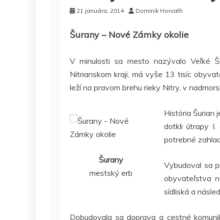
21 januára, 2014
Dominik Horvath
Šurany – Nové Zámky okolie
V minulosti sa mesto nazývalo Veľké Š
Nitrianskom kraji, má vyše 13 tisíc obyva
leží na pravom brehu rieky Nitry, v nadmor
História Šurian
dotkli útrapy I
potrebné zahlad
Šurany
Vybudoval sa pr
mestský erb
obyvateľstva n
sídliská a násle
Dobudovala sa doprava a cestné komuniká