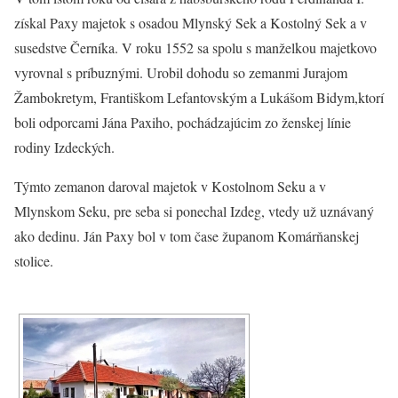
získal Paxy majetok s osadou Mlynský Sek a Kostolný Sek a v
susedstve Černíka. V roku 1552 sa spolu s manželkou majetkovo
vyrovnal s príbuznými. Urobil dohodu so zemanmi Jurajom
Žambokretym, Františkom Lefantovským a Lukášom Bidym,ktorí
boli odporcami Jána Paxiho, pochádzajúcim zo ženskej línie
rodiny Izdeckých.
Týmto zemanon daroval majetok v Kostolnom Seku a v
Mlynskom Seku, pre seba si ponechal Izdeg, vtedy už uznávaný
ako dedinu. Ján Paxy bol v tom čase županom Komárňanskej
stolice.