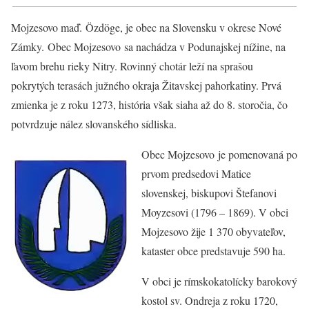
Mojzesovo maď. Özdöge, je obec na Slovensku v okrese Nové
Zámky. Obec Mojzesovo sa nachádza v Podunajskej nížine, na
ľavom brehu rieky Nitry. Rovinný chotár leží na sprašou
pokrytých terasách južného okraja Žitavskej pahorkatiny. Prvá
zmienka je z roku 1273, história však siaha až do 8. storočia, čo
potvrdzuje nález slovanského sídliska.
Obec Mojzesovo je pomenovaná po
prvom predsedovi Matice
slovenskej, biskupovi Štefanovi
Moyzesovi (1796 – 1869). V obci
Mojzesovo žije 1 370 obyvateľov,
kataster obce predstavuje 590 ha.
V obci je rímskokatolícky barokový
kostol sv. Ondreja z roku 1720,