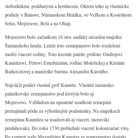
slobodníkmi, poddanými a hostincom. Okrem toho aj vlastnícke
podiely v Bánove, Nitrianskom Hrádku, vo Veľkom a Kostolnom
Seku, Mojzesove, Beši a na Ohaji.
Mojzesovo bolo začiatkom 18.stor. naďalej súčasťou majetku
Šurianskeho hradu. Lenže toto zemepanstvo bolo rozdelené
medzi viaceré rodiny. Toto územie patrilo grófom: Ondrejovi
Kaunitzovi, Petrovi Esterházimu, rodine Motešickej a Kristíne
Barkócziovej a manželke baróna Alexandra Károliho.
Najväčší podiel vlastnil gróf Kaunitz. Vlastnil šuriansko-
palarikovské zemepanstvo pod ktorým bolo aj
Mojzesovo. Vzhľadom na opustené usadlosti zemepáni
prenajímali pôdu za výhodnejšie podmienky. Na majetkoch
zemepána Kaunitza sa usadzovali aj viacerí, moravskí
prisťahovalci. Do roku 1730 prebiehali viaceré kolonizačné vlny.
Po vymretí rodu Maxmiliána Kaunitza sa zemepanstvo dostalo