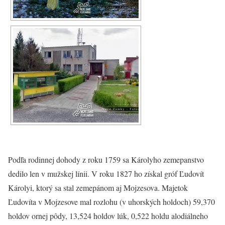
Podľa rodinnej dohody z roku 1759 sa Károlyho zemepanstvo
dedilo len v mužskej línii. V roku 1827 ho získal gróf Ľudovít
Károlyi, ktorý sa stal zemepánom aj Mojzesova. Majetok
Ľudovíta v Mojzesove mal rozlohu (v uhorských holdoch) 59,370
holdov ornej pôdy, 13,524 holdov lúk, 0,522 holdu alodiálneho