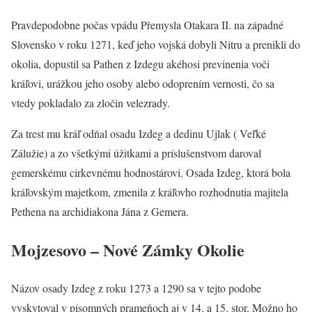
Pravdepodobne počas vpádu Přemysla Otakara II. na západné
Slovensko v roku 1271, keď jeho vojská dobyli Nitru a prenikli do
okolia, dopustil sa Pathen z Izdegu akéhosi previnenia voči
kráľovi, urážkou jeho osoby alebo odoprením vernosti, čo sa
vtedy pokladalo za zločin velezrady.
Za trest mu kráľ odňal osadu Izdeg a dedinu Ujlak ( Veľké
Zálužie) a zo všetkými úžitkami a príslušenstvom daroval
gemerskému cirkevnému hodnostárovi. Osada Izdeg, ktorá bola
kráľovským majetkom, zmenila z kráľovho rozhodnutia majitela
Pethena na archidiakona Jána z Gemera.
Mojzesovo – Nové Zámky Okolie
Názov osady Izdeg z roku 1273 a 1290 sa v tejto podobe
vyskytoval v písomných prameňoch aj v 14. a 15. stor. Možno ho