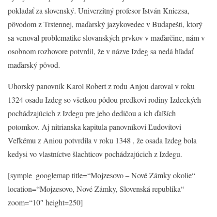
pokladať za slovenský. Univerzitný profesor István Kniezsa,
pôvodom z Trstennej, maďarský jazykovedec v Budapešti, ktorý
sa venoval problematike slovanských prvkov v maďarčine, nám v
osobnom rozhovore potvrdil, že v názve Izdeg sa nedá hľadať
maďarský pôvod.
Uhorský panovník Karol Robert z rodu Anjou daroval v roku
1324 osadu Izdeg so všetkou pôdou predkovi rodiny Izdeckých
pochádzajúcich z Izdegu pre jeho dedičou a ich ďaľších
potomkov. Aj nitrianska kapitula panovníkovi Ľudovítovi
Veľkému z Aniou potvrdila v roku 1348 , že osada Izdeg bola
kedysi vo vlastníctve šlachticov pochádzajúcich z Izdegu.
[symple_googlemap title=“Mojzesovo – Nové Zámky okolie“
location=“Mojzesovo, Nové Zámky, Slovenská republika“
zoom=“10″ height=250]