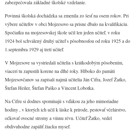
zabezpečovala základné školské vzdelanie.
Povinná školská dochádzka sa zmenila zo šesť na osem rokov. Pri
výbere učiteľov v obci Mojzesovo sa prísne dbalo na kvalifikáciu.
Spočiatku na mojzesovskej škole učil len jeden učiteľ, v roku
1924 bol schválený druhý učiteľ s pôsobnosťou od roku 1925 a do
1.septembra 1929 aj tretí učiteľ.
V Mojzesove sa vystriedali učitelia s krátkodobým pôsobením,
viacerí tu zapustili korene na dlhé roky. Hlboko do pamäti
Mojzesovčanov sa zapísali najmä učitelia Ján Cifra, Jozef Žatko,
Štefan Heiler, Štefan Paško a Vincent Lobotka.
Na Cifru si dodnes spomínajú s vďakou za jeho mimoriadne
hodiny , v ktorých ich učil k láske k prírode, pestovať včelárstvo,
očkovať ovocné stromy a vínnu révu. Učiteľ Žatko, vedel
obdivuhodne zapáliť žiacku myseľ.