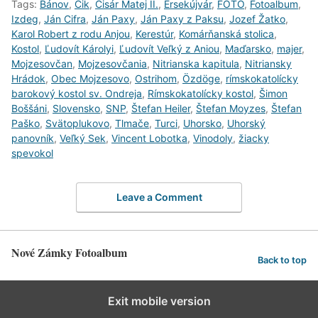
Tags:
Bánov
,
Čik
,
Cisár Matej II.
,
Érsekújvár
,
FOTO
,
Fotoalbum
,
Izdeg
,
Ján Cifra
,
Ján Paxy
,
Ján Paxy z Paksu
,
Jozef Žatko
,
Karol Robert z rodu Anjou
,
Kerestúr
,
Komárňanská stolica
,
Kostol
,
Ľudovít Károlyi
,
Ľudovít Veľký z Aniou
,
Maďarsko
,
majer
,
Mojzesovčan
,
Mojzesovčania
,
Nitrianska kapitula
,
Nitriansky
Hrádok
,
Obec Mojzesovo
,
Ostrihom
,
Özdöge
,
rímskokatolícky
barokový kostol sv. Ondreja
,
Rímskokatolícky kostol
,
Šimon
Boššáni
,
Slovensko
,
SNP
,
Štefan Heiler
,
Štefan Moyzes
,
Štefan
Paško
,
Svätoplukovo
,
Tlmače
,
Turci
,
Uhorsko
,
Uhorský
panovník
,
Veľký Sek
,
Vincent Lobotka
,
Vinodoly
,
žiacky
spevokol
Leave a Comment
Nové Zámky Fotoalbum
Back to top
Exit mobile version