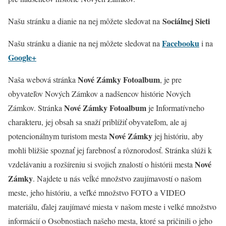
Sociálnej Sieti
Našu stránku a dianie na nej môžete sledovat na
Facebooku
Našu stránku a dianie na nej môžete sledovat na
i na
Google+
Nové Zámky Fotoalbum
Naša webová stránka
, je pre
obyvateľov Nových Zámkov a nadšencov histórie Nových
Nové Zámky Fotoalbum
Zámkov. Stránka
je Informatívneho
charakteru, jej obsah sa snaží priblížiť obyvateľom, ale aj
Nové Zámky
potencionálnym turistom mesta
jej históriu, aby
mohli bližšie spoznať jej farebnosť a rôznorodosť. Stránka slúži k
Nové
vzdelávaniu a rozšíreniu si svojich znalostí o histórii mesta
Zámky
. Najdete u nás veĺké množstvo zaujímavostí o našom
meste, jeho históriu, a veľké množstvo FOTO a VIDEO
materiálu, ďalej zaujímavé miesta v našom meste i velké množstvo
informácií o Osobnostiach našeho mesta, ktoré sa pričinili o jeho