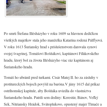
Po smrti Štefana Illésházyho v roku 1609 sa hlavnou dedičkou
všetkých majetkov stala jeho manželka Katarína rodená Pálffyová.
V roku 1613 Šuriansky hrad s príslušenstvom darovala synovi
svojej švagrinej, Tomášovi Bošňákovi, kapitánovi Fiľakovského
hradu, ktorý bol za života Illésházyho viac ráz kapitánom aj
Šurianskeho hradu.
Tomáš ho ubránil pred turkami. Cisár Matej II. ho za zásluhy v
protitureckých bojoch povýšil na baróna.V júny 1615 dal príkaz
ostrihomskej kapitule, aby Bošňáka uviedla do vlastníctva
Šurianskeho hradu. Patrili sem dediny: Kerestúr, Bánov, Veľký
Sek, Nitriansky Hrádok, Svätoplukovo, opustený majer Tlmače a