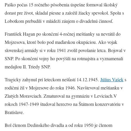
Paško počas 15 ročného pôsobenia úspešne formoval školský
dorast pre život, skladal piesne a založil žiacky spevokol. Spolu s
Lobotkom prebudili v mládeži záujem o divadelnú činnosť.
František Hagan po skončení 4-ročnej meštianky sa nevrátil do
Mojzesova, ktoré bolo pod maďarskou okupáciou. Ako vojak
slovenskej armády si v roku 1941 zvolil povolanie letca. Bojoval v
SNP. Po skončení vojny ho povýšili na rotmajstra a vyznamenali
medajlou II. Triedy SNP.
Tragicky zahynul pri leteckom nešťastí 14.12.1945.
Július Vašek
s
rodičmi žil v Mojzesove do roku 1946. Navštevoval meštianku v
Zlatých Moravciach. Zmaturoval na gymnáziu v Leviciach.V
rokoch 1947-1949 študoval herectvo na Štátnom konzervatóriu v
Bratislave.
Bol členom Dedinského divadla a od roku 1950 je členom