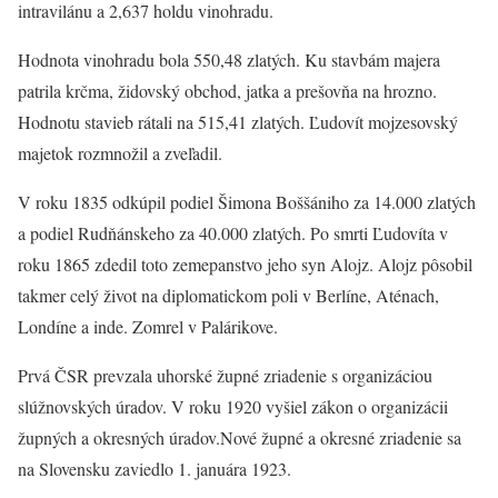
intravilánu a 2,637 holdu vinohradu.
Hodnota vinohradu bola 550,48 zlatých. Ku stavbám majera
patrila krčma, židovský obchod, jatka a prešovňa na hrozno.
Hodnotu stavieb rátali na 515,41 zlatých. Ľudovít mojzesovský
majetok rozmnožil a zveľadil.
V roku 1835 odkúpil podiel Šimona Boššániho za 14.000 zlatých
a podiel Rudňánskeho za 40.000 zlatých. Po smrti Ľudovíta v
roku 1865 zdedil toto zemepanstvo jeho syn Alojz. Alojz pôsobil
takmer celý život na diplomatickom poli v Berlíne, Aténach,
Londíne a inde. Zomrel v Palárikove.
Prvá ČSR prevzala uhorské župné zriadenie s organizáciou
slúžnovských úradov. V roku 1920 vyšiel zákon o organizácii
župných a okresných úradov.Nové župné a okresné zriadenie sa
na Slovensku zaviedlo 1. januára 1923.