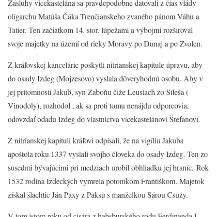
Zásluhy vicekastelána sa pravdepodobne datovali z čias vlády
oligarchu Matúša Čáka Trenčianskeho zvaného pánom Váhu a
Tatier. Ten začiatkom 14. stor. lúpežami a výbojmi rozširoval
svoje majetky na území od rieky Moravy po Dunaj a po Zvolen.
Z kráľovskej kancelárie poskytli nitrianskej kapitule úpravu, aby
do osady Izdeg (Mojzesovo) vyslala dôveryhodnú osobu. Aby v
jej prítomnosti Jakub, syn Zaboňu čiže Leustach zo Síleša (
Vinodoly), rozhodol , ak sa proti tomu nenájdu odporcovia,
odovzdať odadu Izdeg do vlastníctva vicekastelánovi Štefanovi.
Z nitrianskej kapituli kráľovi odpísali, že na vigíliu Jakuba
apoštola roku 1337 vyslali svojho človeka do osady Izdeg. Ten zo
susedmi bývajúcimi pri medziach urobil obhliadku jej hraníc. Rok
1532 rodina Izdeckých vymrela potomkom Františkom. Majetok
získal šlachtic Ján Paxy z Paksu s manželkou Sárou Csuzy.
V tom istom roku od cisára z habsburského rodu Ferdinanda I.