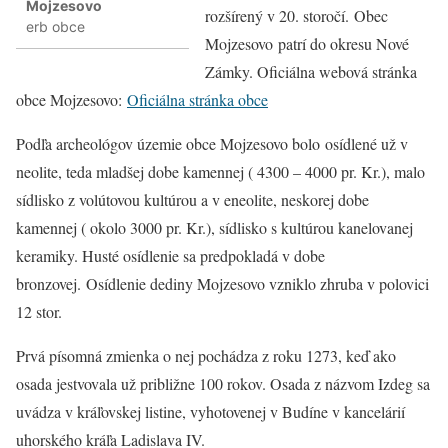
Mojzesovo
rozšírený v 20. storočí. Obec
erb obce
Mojzesovo patrí do okresu Nové
Zámky. Oficiálna webová stránka
obce Mojzesovo:
Oficiálna stránka obce
Podľa archeológov územie obce Mojzesovo bolo osídlené už v
neolite, teda mladšej dobe kamennej ( 4300 – 4000 pr. Kr.), malo
sídlisko z volútovou kultúrou a v eneolite, neskorej dobe
kamennej ( okolo 3000 pr. Kr.), sídlisko s kultúrou kanelovanej
keramiky. Husté osídlenie sa predpokladá v dobe
bronzovej. Osídlenie dediny Mojzesovo vzniklo zhruba v polovici
12 stor.
Prvá písomná zmienka o nej pochádza z roku 1273, keď ako
osada jestvovala už približne 100 rokov. Osada z názvom Izdeg sa
uvádza v kráľovskej listine, vyhotovenej v Budíne v kancelárií
uhorského kráľa Ladislava IV.