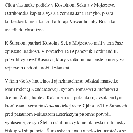
Čik a vlastnícke podiely v Kostolnom Seku a v Mojzesove.
Ostrihomská kapitula vyslala zemana Jána Járnyho, pisára
kráľovskej kúrie a kanonika Juraja Vašváriho, aby Bošňáka
uviedli do vlastníctva.
K Šuranom patriaci Kostolný Sek a Mojzesovo mali v tom čase
opustené usadlosti. V novembri 1619 panovník Ferdinand II.
potvrdil výpoveď Bošňáka, ktorý vzhľadom na neisté pomery vo
vojnovom období, urobil testament.
V ňom všetky hnutelnosti aj nehnutelnosti odkázal manželke
Márii rodenej Kenderešiovej , synom Tomášovi a Štefanovi a
dcéram Žofii, Judite a Kataríne a ich potomkom, avšak len tým,
ktorí ostanú verní rímsko-katolíckej viere.7.júna 1631 v Šuranoch
pred palatínom Mikulášom Esterházym písomne potvrdil
vyhlásenie, že syn Štefan ostrihomský kanonik neskôr nitriansky
biskup zdedí polovicu Šurianskeho hradu a polovicu mestečka so