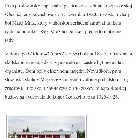
Prvá po slovensky napísaná zápisnica zo zasadnutia mojzesovskej
Obecnej rady sa zachovala z 9. novembra 1920. Starostom vtedy
bol Matej Mráz, ktorý v uhorskom zriadení zastával funkciu
rychtára od roku 1890. Mráz bol zároveň predsedom obecnej
rady.
V dome pod číslom 43 (dnes číslo 56) bola od18.stor. umiestnená
školská miestnosť, kde sa vyučovalo a súčastne byt pre učila a
organistu. Dom bol v cirkevnom majetku. Novú školu, prvú
slovenskú školu v Mojzesove umiestnili v dome pod číslom 45 (
zrúcaný). Túto školu navštevovalo 146 žiakov. V tejto školskej
budove sa vyučovalo do konca školského roku 1925-1926.