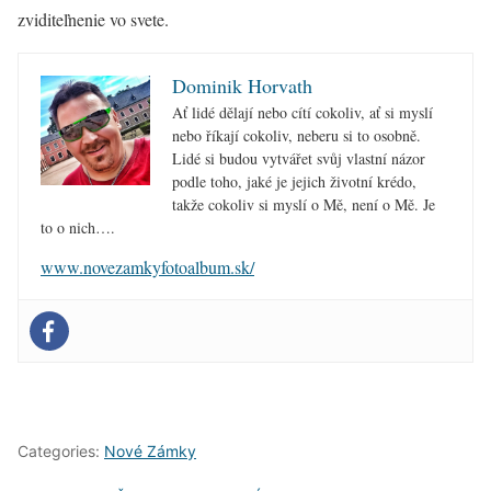
zviditeľnenie vo svete.
Dominik Horvath
Ať lidé dělají nebo cítí cokoliv, ať si myslí
nebo říkají cokoliv, neberu si to osobně.
Lidé si budou vytvářet svůj vlastní názor
podle toho, jaké je jejich životní krédo,
takže cokoliv si myslí o Mě, není o Mě. Je
to o nich….
www.novezamkyfotoalbum.sk/
Categories:
Nové Zámky