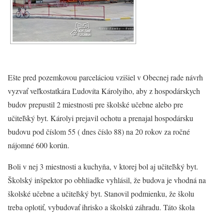
Ešte pred pozemkovou parceláciou vzišiel v Obecnej rade návrh
vyzvať veľkostatkára Ľudovíta Károlyiho, aby z hospodárskych
budov prepustil 2 miestnosti pre školské učebne alebo pre
učiteľský byt. Károlyi prejavil ochotu a prenajal hospodársku
budovu pod číslom 55 ( dnes číslo 88) na 20 rokov za ročné
nájomné 600 korún.
Boli v nej 3 miestnosti a kuchyňa, v ktorej bol aj učiteľský byt.
Školský inšpektor po obhliadke vyhlásil, že budova je vhodná na
školské učebne a učiteľský byt. Stanovil podmienku, že školu
treba oplotiť, vybudovať ihrisko a školskú záhradu. Táto škola