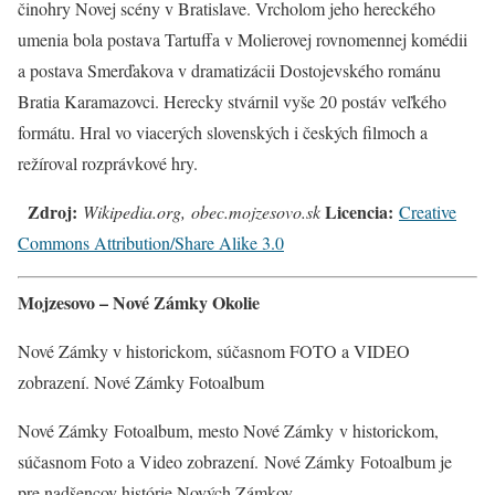
činohry Novej scény v Bratislave. Vrcholom jeho hereckého
umenia bola postava Tartuffa v Molierovej rovnomennej komédii
a postava Smerďakova v dramatizácii Dostojevského románu
Bratia Karamazovci. Herecky stvárnil vyše 20 postáv veľkého
formátu. Hral vo viacerých slovenských i českých filmoch a
režíroval rozprávkové hry.
Zdroj:
Licencia:
Wikipedia.org, obec.mojzesovo.sk
Creative
Commons Attribution/Share Alike 3.0
Mojzesovo – Nové Zámky Okolie
Nové Zámky v historickom, súčasnom FOTO a VIDEO
zobrazení. Nové Zámky Fotoalbum
Nové Zámky Fotoalbum, mesto Nové Zámky v historickom,
súčasnom Foto a Video zobrazení. Nové Zámky
Fotoalbum je
pre nadšencov histórie Nových Zámkov.