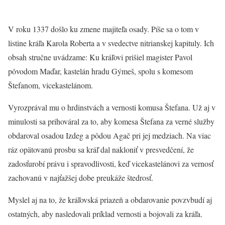
V roku 1337 došlo ku zmene majiteľa osady. Píše sa o tom v
listine kráľa Karola Roberta a v svedectve nitrianskej kapituly. Ich
obsah stručne uvádzame: Ku kráľovi prišiel magister Pavol
pôvodom Maďar, kastelán hradu Gýmeš, spolu s komesom
Štefanom, vicekastelánom.
Vyrozprával mu o hrdinstvách a vernosti komusa Štefana. Už aj v
minulosti sa prihováral za to, aby komesa Štefana za verné služby
obdaroval osadou Izdeg a pôdou Agač pri jej medziach. Na viac
ráz opätovanú prosbu sa kráľ dal nakloniť v presvedčení, že
zadosťurobí právu i spravodlivosti, keď vicekastelánovi za vernosť
zachovanú v najťažšej dobe preukáže štedrosť.
Myslel aj na to, že kráľovská priazeň a obdarovanie povzvbudí aj
ostatných, aby nasledovali príklad vernosti a bojovali za kráľa.