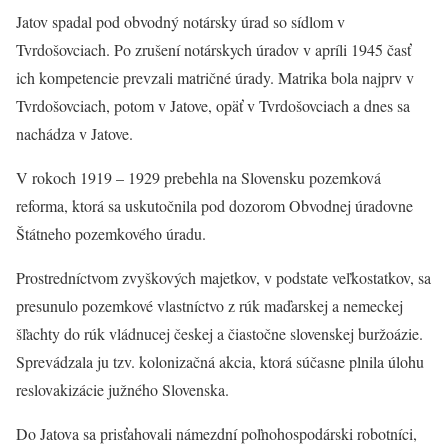
Jatov spadal pod obvodný notársky úrad so sídlom v
Tvrdošovciach. Po zrušení notárskych úradov v apríli 1945 časť
ich kompetencie prevzali matričné úrady. Matrika bola najprv v
Tvrdošovciach, potom v Jatove, opäť v Tvrdošovciach a dnes sa
nachádza v Jatove.
V rokoch 1919 – 1929 prebehla na Slovensku pozemková
reforma, ktorá sa uskutočnila pod dozorom Obvodnej úradovne
Štátneho pozemkového úradu.
Prostredníctvom zvyškových majetkov, v podstate veľkostatkov, sa
presunulo pozemkové vlastníctvo z rúk maďarskej a nemeckej
šľachty do rúk vládnucej českej a čiastočne slovenskej buržoázie.
Sprevádzala ju tzv. kolonizačná akcia, ktorá súčasne plnila úlohu
reslovakizácie južného Slovenska.
Do Jatova sa prisťahovali námezdní poľnohospodárski robotníci,