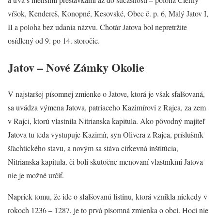
vŕšok, Kendereš, Konopné, Kesovské, Obec č. p. 6, Malý Jatov I,
II a poloha bez udania názvu. Chotár Jatova bol nepretržite
osídlený od 9. po 14. storočie.
Jatov – Nové Zámky Okolie
V najstaršej písomnej zmienke o Jatove, ktorá je však sfalšovaná,
sa uvádza výmena Jatova, patriaceho Kazimírovi z Rajca, za zem
v Rajci, ktorú vlastnila Nitrianska kapitula. Ako pôvodný majiteľ
Jatova tu teda vystupuje Kazimír, syn Olivera z Rajca, príslušník
šľachtického stavu, a novým sa stáva cirkevná inštitúcia,
Nitrianska kapitula. či boli skutočne menovaní vlastníkmi Jatova
nie je možné určiť.
Napriek tomu, že ide o sfalšovanú listinu, ktorá vznikla niekedy v
rokoch 1236 – 1287, je to prvá písomná zmienka o obci. Hoci nie