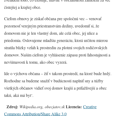
čistejšej a krajšej obce.
Cieľom obnovy je získať občana pre spoločnú vec – venovať
pozornosť verejným priestranstvám dediny, uvedomiť si, že
domovom nie je len vlastný dom, ale celá obec, jej ulice a
priedomia. Oslovujeme mladšiu generáciu, ktorá určitou mierou
stratila blízky vzťah k prostrediu za plotmi svojich rodičovských
domovov. Naším cieľom je vyhlásenie zápasu proti ľahostajnosti a
nevšímavosti k tomu, ako obec vyzerá.
Ide o výchovu občana – žiť v takom prostredí, na ktoré bude hrdý.
Rozhodne sa budeme snažiť v budúcnosti naplniť sny a túžby
všetkých občanov vidieť svoj domov krajší a príťažlivejší a obec
takú, aká má byt‘.
Zdroj:
Licencia:
Wikipedia.org, obecjatov.sk
Creative
Commons Attribution/Share Alike 3.0