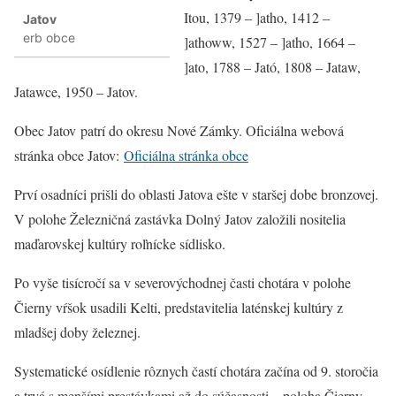
Itou, 1379 – ]atho, 1412 –
Jatov
erb obce
]athoww, 1527 – ]atho, 1664 –
]ato, 1788 – Jató, 1808 – Jataw,
Jatawce, 1950 – Jatov.
Obec Jatov patrí do okresu Nové Zámky. Oficiálna webová
stránka obce Jatov:
Oficiálna stránka obce
Prví osadníci prišli do oblasti Jatova ešte v staršej dobe bronzovej.
V polohe Železničná zastávka Dolný Jatov založili nositelia
maďarovskej kultúry roľnícke sídlisko.
Po vyše tisícročí sa v severovýchodnej časti chotára v polohe
Čierny vŕšok usadili Kelti, predstavitelia laténskej kultúry z
mladšej doby železnej.
Systematické osídlenie rôznych častí chotára začína od 9. storočia
a trvá s menšími prestávkami až do súčasnosti – poloha Čierny