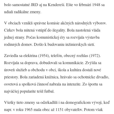
bolo samostatné JRD aj na Kendereši. Ešte vo februári 1948 sa
udiali radikálne zmeny.
V obciach vznikli správne komisie akčných národných výborov.
Cirkev bola nútená vstúpiť do ilegality. Bola nastolená vláda
jednej strany. Počas komunistickej éry sa rozvíjala výstavba
rodinných domov. Došlo k budovaniu inžinierskych sietí.
Zaviedla sa elektrina (1954), telefón, obecný rozhlas (1972).
Rozvíjala sa doprava, dobudovali sa komunikácie. Zvýšila sa
úroveň služieb a obchodu v obci, škola a kultúra dostali nové
priestory. Bola zariadená knižnica, hrávalo sa ochotnícke divadlo,
osvetová a spolková činnosť nabrala na intenzite. Zo športu sa
najväčšej popularite tešil futbal.
Všetky tieto zmeny sa odzrkadlili i na demografickom vývoji, keď
napr. v roku 1965 mala obec až 1151 obyvateľov. Potom však