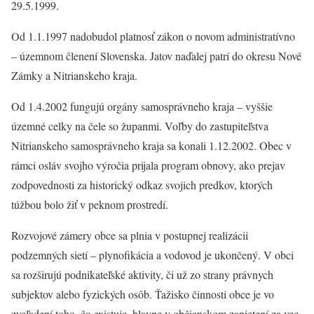
29.5.1999.
Od 1.1.1997 nadobudol platnosť zákon o novom administratívno
– územnom členení Slovenska. Jatov naďalej patrí do okresu Nové
Zámky a Nitrianskeho kraja.
Od 1.4.2002 fungujú orgány samosprávneho kraja – vyššie
územné celky na čele so županmi. Voľby do zastupiteľstva
Nitrianskeho samosprávneho kraja sa konali 1.12.2002. Obec v
rámci osláv svojho výročia prijala program obnovy, ako prejav
zodpovednosti za historický odkaz svojich predkov, ktorých
túžbou bolo žiť v peknom prostredí.
Rozvojové zámery obce sa plnia v postupnej realizácii
podzemných sietí – plynofikácia a vodovod je ukončený. V obci
sa rozširujú podnikateľské aktivity, či už zo strany právnych
subjektov alebo fyzických osôb. Ťažisko činnosti obce je vo
zveľadení toho, čo existuje, hlavne v občianskom zanietení za vec