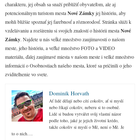
charakteru, jej obsah sa snaží priblížiť obyvateľom, ale aj
Nové Zámky
potencionálnym turistom mesta
jej históriu, aby
mohli bližšie spoznať jej farebnosť a rôznorodosť. Stránka slúži k
Nové
vzdelávaniu a rozšíreniu si svojich znalostí o histórii mesta
Zámky
. Najdete u nás veĺké množstvo zaujímavostí o našom
meste, jeho históriu, a veľké množstvo FOTO a VIDEO
materiálu, ďalej zaujímavé miesta v našom meste i velké množstvo
informácií o Osobnostiach našeho mesta, ktoré sa pričinili o jeho
zviditeľnenie vo svete.
Dominik Horvath
Ať lidé dělají nebo cítí cokoliv, ať si myslí
nebo říkají cokoliv, neberu si to osobně.
Lidé si budou vytvářet svůj vlastní názor
podle toho, jaké je jejich životní krédo,
takže cokoliv si myslí o Mě, není o Mě. Je
to o nich….