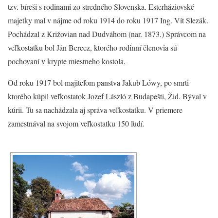
tzv. bíreši s rodinami zo stredného Slovenska. Esterháziovské
majetky mal v nájme od roku 1914 do roku 1917 Ing. Vít Slezák.
Pochádzal z Križovian nad Dudváhom (nar. 1873.) Správcom na
veľkostatku bol Ján Berecz, ktorého rodinní členovia sú
pochovaní v krypte miestneho kostola.
Od roku 1917 bol majiteľom panstva Jakub Lówy, po smrti
ktorého kúpil veľkostatok Jozef László z Budapešti, Žid. Býval v
kúrii. Tu sa nachádzala aj správa veľkostatku. V priemere
zamestnával na svojom veľkostatku 150 ľudí.