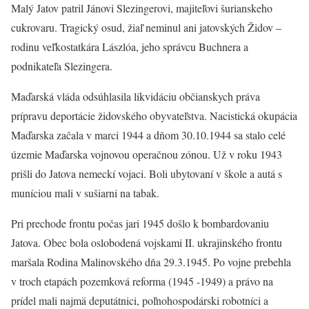
Malý Jatov patril Jánovi Slezingerovi, majiteľovi šurianskeho
cukrovaru. Tragický osud, žiaľ neminul ani jatovských Židov –
rodinu veľkostatkára Lászlóa, jeho správcu Buchnera a
podnikateľa Slezingera.
Maďarská vláda odsúhlasila likvidáciu občianskych práva
prípravu deportácie židovského obyvateľstva. Nacistická okupácia
Maďarska začala v marci 1944 a dňom 30.10.1944 sa stalo celé
územie Maďarska vojnovou operačnou zónou. Už v roku 1943
prišli do Jatova nemeckí vojaci. Boli ubytovaní v škole a autá s
muníciou mali v sušiarni na tabak.
Pri prechode frontu počas jari 1945 došlo k bombardovaniu
Jatova. Obec bola oslobodená vojskami II. ukrajinského frontu
maršala Rodina Malinovského dňa 29.3.1945. Po vojne prebehla
v troch etapách pozemková reforma (1945 -1949) a právo na
prídel mali najmä deputátnici, poľnohospodárski robotníci a