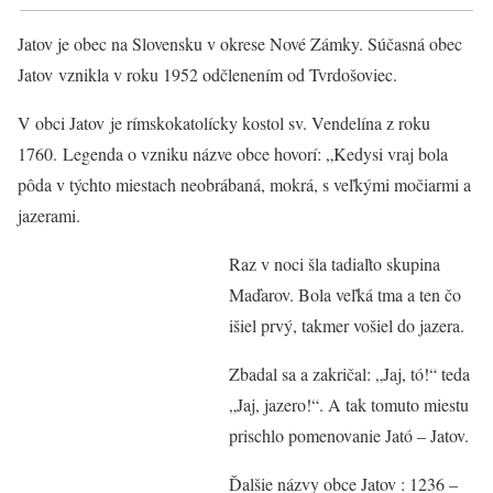
Jatov je obec na Slovensku v okrese Nové Zámky. Súčasná obec
Jatov vznikla v roku 1952 odčlenením od Tvrdošoviec.
V obci Jatov je rímskokatolícky kostol sv. Vendelína z roku
1760. Legenda o vzniku názve obce hovorí: „Kedysi vraj bola
pôda v týchto miestach neobrábaná, mokrá, s veľkými močiarmi a
jazerami.
Raz v noci šla tadiaľto skupina
Maďarov. Bola veľká tma a ten čo
išiel prvý, takmer vošiel do jazera.
Zbadal sa a zakričal: „Jaj, tó!“ teda
„Jaj, jazero!“. A tak tomuto miestu
prischlo pomenovanie Jató – Jatov.
Ďalšie názvy obce Jatov : 1236 –