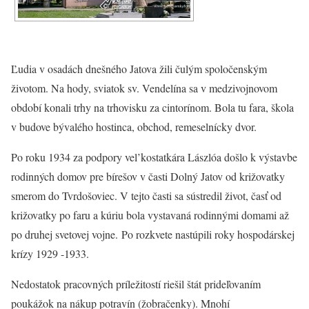
Ľudia v osadách dnešného Jatova žili čulým spoločenským
životom. Na hody, sviatok sv. Vendelína sa v medzivojnovom
období konali trhy na trhovisku za cintorínom. Bola tu fara, škola
v budove bývalého hostinca, obchod, remeselnícky dvor.
Po roku 1934 za podpory vel’kostatkára Lászlóa došlo k výstavbe
rodinných domov pre bírešov v časti Dolný Jatov od križovatky
smerom do Tvrdošoviec. V tejto časti sa sústredil život, časť od
križovatky po faru a kúriu bola vystavaná rodinnými domami až
po druhej svetovej vojne. Po rozkvete nastúpili roky hospodárskej
krízy 1929 -1933.
Nedostatok pracovných príležitostí riešil štát prideľovaním
poukážok na nákup potravín (žobračenky). Mnohí