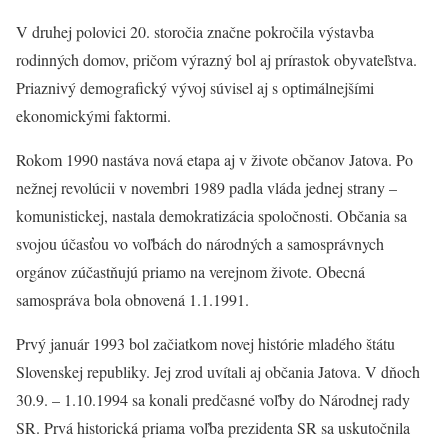
V druhej polovici 20. storočia značne pokročila výstavba
rodinných domov, pričom výrazný bol aj prírastok obyvateľstva.
Priaznivý demografický vývoj súvisel aj s optimálnejšími
ekonomickými faktormi.
Rokom 1990 nastáva nová etapa aj v živote občanov Jatova. Po
nežnej revolúcii v novembri 1989 padla vláda jednej strany –
komunistickej, nastala demokratizácia spoločnosti. Občania sa
svojou účasťou vo voľbách do národných a samosprávnych
orgánov zúčastňujú priamo na verejnom živote. Obecná
samospráva bola obnovená 1.1.1991.
Prvý január 1993 bol začiatkom novej histórie mladého štátu
Slovenskej republiky. Jej zrod uvítali aj občania Jatova. V dňoch
30.9. – 1.10.1994 sa konali predčasné voľby do Národnej rady
SR. Prvá historická priama voľba prezidenta SR sa uskutočnila