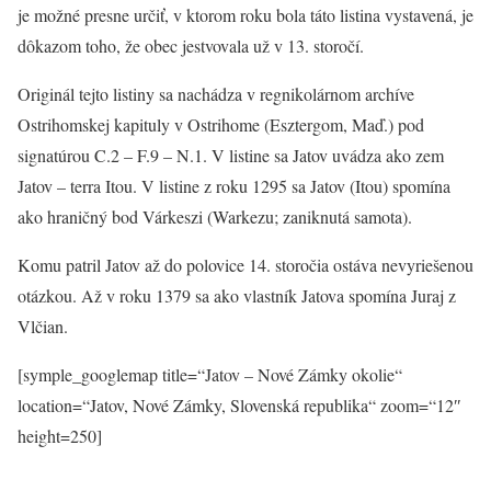
je možné presne určiť, v ktorom roku bola táto listina vystavená, je
dôkazom toho, že obec jestvovala už v 13. storočí.
Originál tejto listiny sa nachádza v regnikolárnom archíve
Ostrihomskej kapituly v Ostrihome (Esztergom, Maď.) pod
signatúrou C.2 – F.9 – N.1. V listine sa Jatov uvádza ako zem
Jatov – terra Itou. V listine z roku 1295 sa Jatov (Itou) spomína
ako hraničný bod Várkeszi (Warkezu; zaniknutá samota).
Komu patril Jatov až do polovice 14. storočia ostáva nevyriešenou
otázkou. Až v roku 1379 sa ako vlastník Jatova spomína Juraj z
Vlčian.
[symple_googlemap title=“Jatov – Nové Zámky okolie“
location=“Jatov, Nové Zámky, Slovenská republika“ zoom=“12″
height=250]