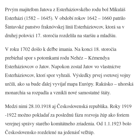
Prvým majiteľom Jatova z Esterháziovského rodu bol Mikuláš
Esterházi (1582 – 1645). V období rokov 1642 – 1660 patrilo
Šintavské panstvo fraknóvskej línii Esterháziovcov, ktorá sa v
druhej polovici 17. storočia rozdelila na staršiu a mladšiu.
V roku 1702 došlo k deľbe imania. Na konci 18. storočia
prebiehal spor s potomkami rodu Nehéz – Kémendya
Esterháziovcov o Jatov. Napokon zostal Jatov vo vlastníctve
Esterháziovcov, ktorí spor vyhrali. Výsledky prvej svetovej vojny
určili, ako sa bude ďalej vyvíjať mapa Európy. Rakúsko – uhorská
monarchia sa rozpadla a vznikli nové samostatné štáty.
Medzi nimi 28.10.1918 aj Československá republika. Roky 1919
-1922 možno pokladať za poslednú fázu rozvoja žúp ako foriem
verejnej správy starého komitátneho zriadenia. Od 1.1.1923 bolo
Československo rozdelené na jedenásť veľžúp.