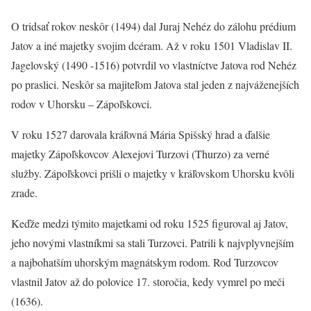
O tridsať rokov neskôr (1494) dal Juraj Nehéz do zálohu prédium
Jatov a iné majetky svojim dcéram. Až v roku 1501 Vladislav II.
Jagelovský (1490 -1516) potvrdil vo vlastníctve Jatova rod Nehéz
po praslici. Neskôr sa majiteľom Jatova stal jeden z najváženejších
rodov v Uhorsku – Zápoľskovci.
V roku 1527 darovala kráľovná Mária Spišský hrad a ďalšie
majetky Zápoľskovcov Alexejovi Turzovi (Thurzo) za verné
služby. Zápoľskovci prišli o majetky v kráľovskom Uhorsku kvôli
zrade.
Keďže medzi týmito majetkami od roku 1525 figuroval aj Jatov,
jeho novými vlastníkmi sa stali Turzovci. Patrili k najvplyvnejším
a najbohatším uhorským magnátskym rodom. Rod Turzovcov
vlastnil Jatov až do polovice 17. storočia, kedy vymrel po meči
(1636).