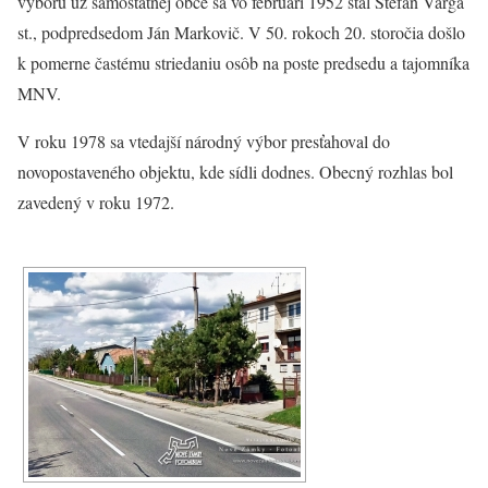
výboru už samostatnej obce sa vo februári 1952 stal Štefan Varga
st., podpredsedom Ján Markovič. V 50. rokoch 20. storočia došlo
k pomerne častému striedaniu osôb na poste predsedu a tajomníka
MNV.
V roku 1978 sa vtedajší národný výbor presťahoval do
novopostaveného objektu, kde sídli dodnes. Obecný rozhlas bol
zavedený v roku 1972.