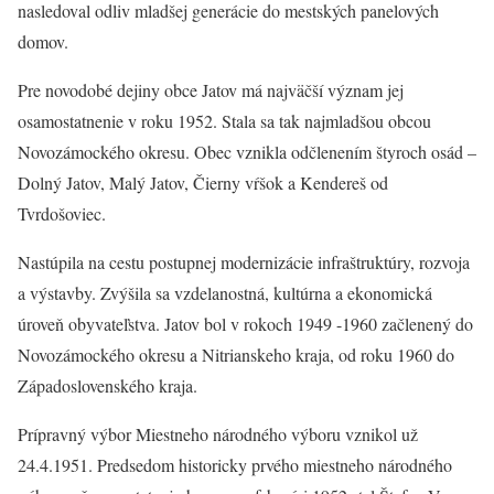
nasledoval odliv mladšej generácie do mestských panelových
domov.
Pre novodobé dejiny obce Jatov má najväčší význam jej
osamostatnenie v roku 1952. Stala sa tak najmladšou obcou
Novozámockého okresu. Obec vznikla odčlenením štyroch osád –
Dolný Jatov, Malý Jatov, Čierny vŕšok a Kendereš od
Tvrdošoviec.
Nastúpila na cestu postupnej modernizácie infraštruktúry, rozvoja
a výstavby. Zvýšila sa vzdelanostná, kultúrna a ekonomická
úroveň obyvateľstva. Jatov bol v rokoch 1949 -1960 začlenený do
Novozámockého okresu a Nitrianskeho kraja, od roku 1960 do
Západoslovenského kraja.
Prípravný výbor Miestneho národného výboru vznikol už
24.4.1951. Predsedom historicky prvého miestneho národného