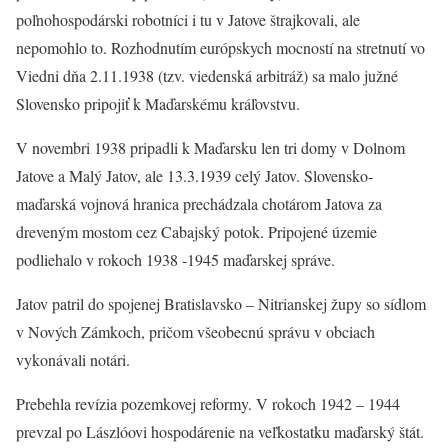
poľnohospodárski robotníci i tu v Jatove štrajkovali, ale
nepomohlo to. Rozhodnutím európskych mocností na stretnutí vo
Viedni dňa 2.11.1938 (tzv. viedenská arbitráž) sa malo južné
Slovensko pripojiť k Maďarskému kráľovstvu.
V novembri 1938 pripadli k Maďarsku len tri domy v Dolnom
Jatove a Malý Jatov, ale 13.3.1939 celý Jatov. Slovensko-
maďarská vojnová hranica prechádzala chotárom Jatova za
dreveným mostom cez Cabajský potok. Pripojené územie
podliehalo v rokoch 1938 -1945 maďarskej správe.
Jatov patril do spojenej Bratislavsko – Nitrianskej župy so sídlom
v Nových Zámkoch, pričom všeobecnú správu v obciach
vykonávali notári.
Prebehla revízia pozemkovej reformy. V rokoch 1942 – 1944
prevzal po Lászlóovi hospodárenie na veľkostatku maďarský štát.