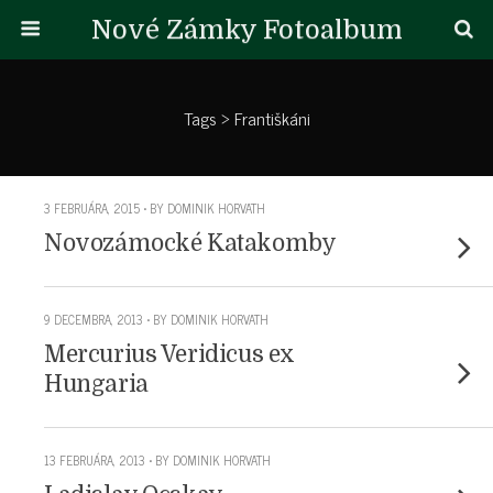
Nové Zámky Fotoalbum
Tags › Františkáni
3 FEBRUÁRA, 2015 • BY DOMINIK HORVATH
Novozámocké Katakomby
9 DECEMBRA, 2013 • BY DOMINIK HORVATH
Mercurius Veridicus ex
Hungaria
13 FEBRUÁRA, 2013 • BY DOMINIK HORVATH