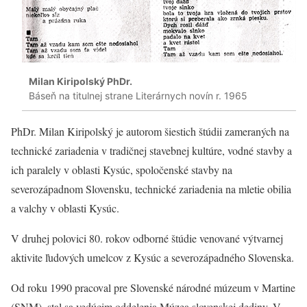
Milan Kiripolský PhDr.
Báseň na titulnej strane Literárnych novín r. 1965
PhDr. Milan Kiripolský je autorom šiestich štúdii zameraných na
technické zariadenia v tradičnej stavebnej kultúre, vodné stavby a
ich paralely v oblasti Kysúc, spoločenské stavby na
severozápadnom Slovensku, technické zariadenia na mletie obilia
a valchy v oblasti Kysúc.
V druhej polovici 80. rokov odborné štúdie venované výtvarnej
aktivite ľudových umelcov z Kysúc a severozápadného Slovenska.
Od roku 1990 pracoval pre Slovenské národné múzeum v Martine
(SNM), stal sa vedúcim oddelenia Múzea slovenskej dediny. V