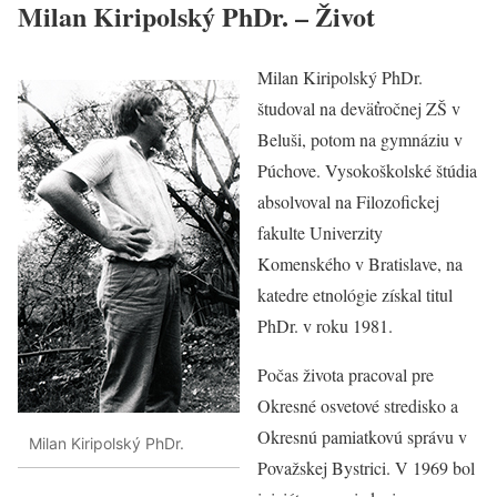
Milan Kiripolský PhDr. – Život
Milan Kiripolský PhDr.
študoval na deväťročnej ZŠ v
Beluši, potom na gymnáziu v
Púchove. Vysokoškolské štúdia
absolvoval na Filozofickej
fakulte Univerzity
Komenského v Bratislave, na
katedre etnológie získal titul
PhDr. v roku 1981.
Počas života pracoval pre
Okresné osvetové stredisko a
Okresnú pamiatkovú správu v
Milan Kiripolský PhDr.
Považskej Bystrici. V 1969 bol