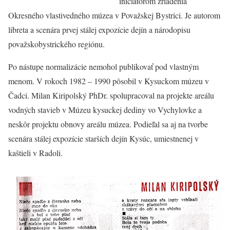
iniciátorom zriadenia
Okresného vlastivedného múzea v Považskej Bystrici. Je autorom
libreta a scenára prvej stálej expozície dejín a národopisu
považskobystrického regiónu.
Po nástupe normalizácie nemohol publikovať pod vlastným
menom. V rokoch 1982 – 1990 pôsobil v Kysuckom múzeu v
Čadci. Milan Kiripolský PhDr. spolupracoval na projekte areálu
vodných stavieb v Múzeu kysuckej dediny vo Vychylovke a
neskôr projektu obnovy areálu múzea. Podieľal sa aj na tvorbe
scenára stálej expozície starších dejín Kysúc, umiestnenej v
kaštieli v Radoli.