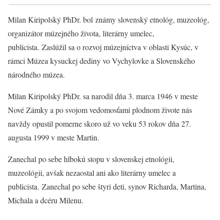
Milan Kiripolský PhDr. bol známy slovenský etnológ, muzeológ,
organizátor múzejného života, literárny umelec,
publicista. Zaslúžil sa o rozvoj múzejníctva v oblasti Kysúc, v
rámci Múzea kysuckej dediny vo Vychylovke a Slovenského
národného múzea.
Milan Kiripolský PhDr. sa narodil dňa 3. marca 1946 v meste
Nové Zámky a po svojom vedomosťami plodnom živote nás
navždy opustil pomerne skoro už vo veku 53 rokov dňa 27.
augusta 1999 v meste Martin.
Zanechal po sebe hlbokú stopu v slovenskej etnológii,
muzeológii, avšak nezaostal ani ako literárny umelec a
publicista. Zanechal po sebe štyri deti, synov Richarda, Martina,
Michala a dcéru Milenu.