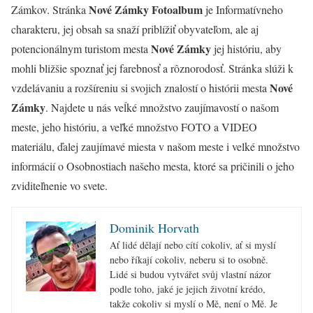
Nové Zámky Fotoalbum
Zámkov. Stránka
je Informatívneho
charakteru, jej obsah sa snaží priblížiť obyvateľom, ale aj
Nové Zámky
potencionálnym turistom mesta
jej históriu, aby
mohli bližšie spoznať jej farebnosť a rôznorodosť. Stránka slúži k
Nové
vzdelávaniu a rozšíreniu si svojich znalostí o histórii mesta
Zámky
. Najdete u nás veĺké množstvo zaujímavostí o našom
meste, jeho históriu, a veľké množstvo FOTO a VIDEO
materiálu, ďalej zaujímavé miesta v našom meste i velké množstvo
informácií o Osobnostiach našeho mesta, ktoré sa pričinili o jeho
zviditeľnenie vo svete.
Dominik Horvath
Ať lidé dělají nebo cítí cokoliv, ať si myslí
nebo říkají cokoliv, neberu si to osobně.
Lidé si budou vytvářet svůj vlastní názor
podle toho, jaké je jejich životní krédo,
takže cokoliv si myslí o Mě, není o Mě. Je