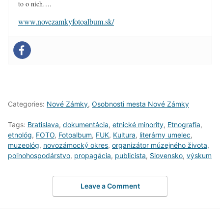
to o nich….
www.novezamkyfotoalbum.sk/
Categories:
Nové Zámky
,
Osobnosti mesta Nové Zámky
Tags:
Bratislava
,
dokumentácia
,
etnické minority
,
Etnografia
,
etnológ
,
FOTO
,
Fotoalbum
,
FUK
,
Kultura
,
literárny umelec
,
muzeológ
,
novozámocký okres
,
organizátor múzejného života
,
poľnohospodárstvo
,
propagácia
,
publicista
,
Slovensko
,
výskum
Leave a Comment