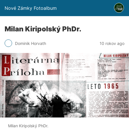
Nové Zámky Fotoalbum
Milan Kiripolský PhDr.
Dominik Horvath
10 rokov ago
Milan Kiripolský PhDr.