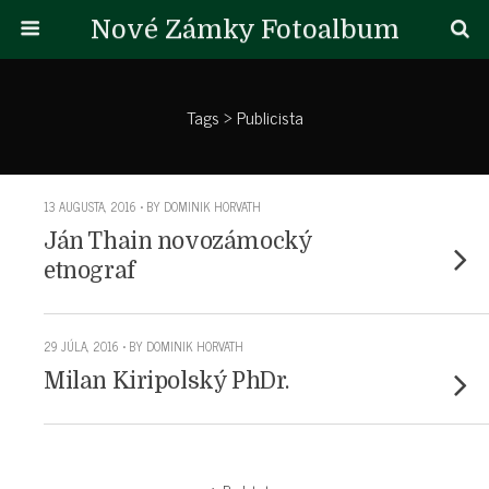
Nové Zámky Fotoalbum
Tags › Publicista
13 AUGUSTA, 2016 • BY DOMINIK HORVATH
Ján Thain novozámocký
etnograf
29 JÚLA, 2016 • BY DOMINIK HORVATH
Milan Kiripolský PhDr.