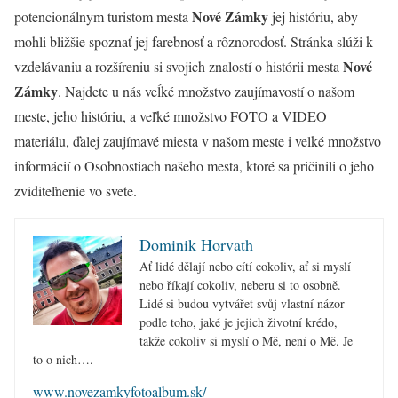
Nové Zámky
potencionálnym turistom mesta
jej históriu, aby
mohli bližšie spoznať jej farebnosť a rôznorodosť. Stránka slúži k
Nové
vzdelávaniu a rozšíreniu si svojich znalostí o histórii mesta
Zámky
. Najdete u nás veĺké množstvo zaujímavostí o našom
meste, jeho históriu, a veľké množstvo FOTO a VIDEO
materiálu, ďalej zaujímavé miesta v našom meste i velké množstvo
informácií o Osobnostiach našeho mesta, ktoré sa pričinili o jeho
zviditeľnenie vo svete.
Dominik Horvath
Ať lidé dělají nebo cítí cokoliv, ať si myslí
nebo říkají cokoliv, neberu si to osobně.
Lidé si budou vytvářet svůj vlastní názor
podle toho, jaké je jejich životní krédo,
takže cokoliv si myslí o Mě, není o Mě. Je
to o nich….
www.novezamkyfotoalbum.sk/