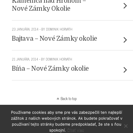
Kamenica nad Hronom –
Nové Zámky Okolie
23 JANUÁRA, 2014 • BY DOMINIK HORVATH
Bajtava – Nové Zámky okolie
21 JANUÁRA, 2014 • BY DOMINIK HORVATH
Bíňa – Nové Zámky okolie
Back to top
Používame cookies aby sme pre vás zabezpečili ten najlepší
Mobile
Desktop
zážitok z našich webových stránok. Ak budete pokračovať v
používaní tejto stránky budeme predpokladať, že ste s ňou
spokojní.
Čítať viac