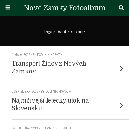
Nové Zámky Fotoalbum
Tags › Bombardovanie
4 MÁJA, 2017 • BY DOMINIK HORVATH
Transport Židov z Nových
Zámkov
5 SEPTEMBRA, 2016 • BY DOMINIK HORVATH
Najničivejší letecký útok na
Slovensku
18 FEBRUÁRA, 2013 • BY DOMINIK HORVATH