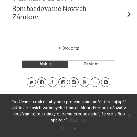
Bombardovanie Nových
Zámkov
Back to top
Mobile
Desktop
Používame cookies aby sme pre vás zabezpečili ten najlepší
zážitok z našich webových stránok. Ak budete pokračovať v
používaní tejto stránky budeme predpokladať, že ste s ňou
spokojní.
Čítať viac
Ok
Nie