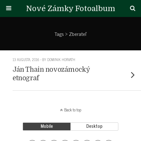
Nové Zámky Fotoalbum
Tags › Zberateľ
13 AUGUSTA, 2016 • BY DOMINIK HORVATH
Ján Thain novozámocký
etnograf
Back to top
Mobile
Desktop