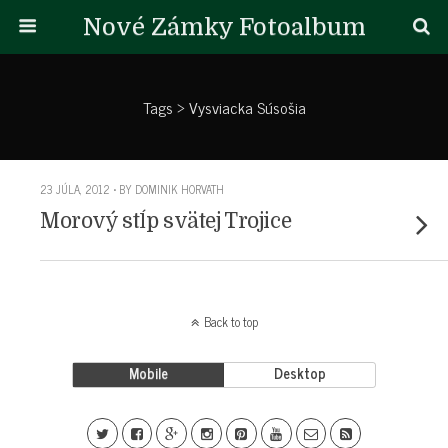
Nové Zámky Fotoalbum
Tags › Vysviacka Súsošia
23 JÚLA, 2012 • BY DOMINIK HORVATH
Morový stĺp svätej Trojice
Back to top
Mobile
Desktop