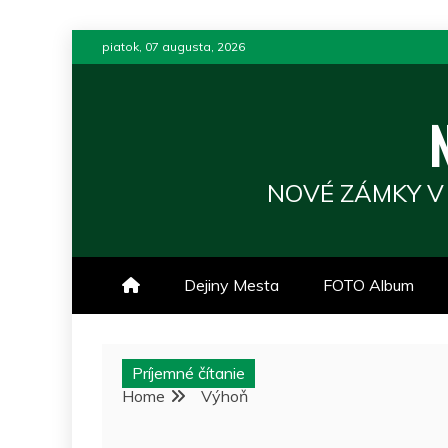
Skip
piatok, 07 augusta, 2026
to
content
NOVÉ ZÁMKY V
Dejiny Mesta
FOTO Album
Príjemné čítanie
Home
Výhoň