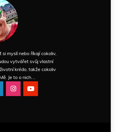
ť si myslí nebo říkají cokoliv,
udou vytvářet svůj vlastní
 životní krédo, takže cokoliv
Mě. Je to o nich….