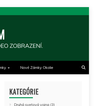
M
EO ZOBRAZENÍ.
mky
Nové Zámky Okolie
KATEGÓRIE
Druhá svetová vojna
(3)