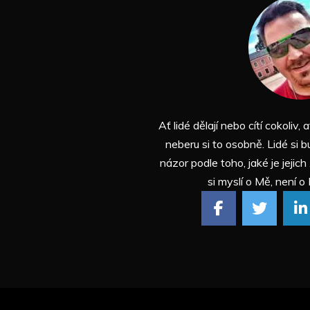
Ať lidé dělají nebo cítí cokoliv, a
neberu si to osobně. Lidé si b
názor podle toho, jaké je jejich
si myslí o Mě, není o 