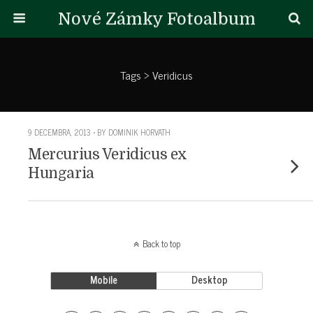
Nové Zámky Fotoalbum
Tags › Veridicus
9 DECEMBRA, 2013 • BY DOMINIK HORVATH
Mercurius Veridicus ex
Hungaria
Back to top
Mobile
Desktop