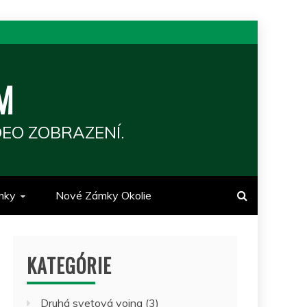
M
EO ZOBRAZENÍ.
mky
Nové Zámky Okolie
KATEGÓRIE
Druhá svetová vojna
(3)