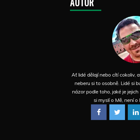
AUTOR
Ať lidé dělají nebo cítí cokoliv, a
neberu si to osobně. Lidé si b
názor podle toho, jaké je jejich
si myslí o Mě, není o 