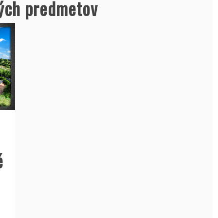
ých predmetov
é