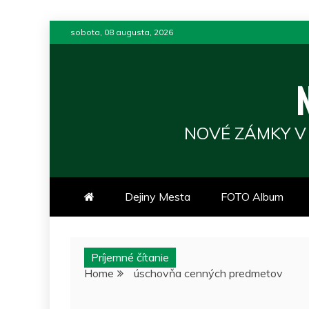
Skip
sobota, 08 augusta, 2026
to
content
NOVÉ ZÁMKY V
Dejiny Mesta
FOTO Album
Príjemné čítanie
Home
úschovňa cenných predmetov