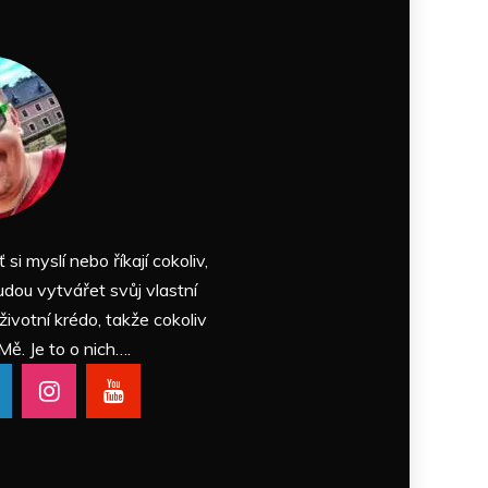
ť si myslí nebo říkají cokoliv,
udou vytvářet svůj vlastní
 životní krédo, takže cokoliv
Mě. Je to o nich….