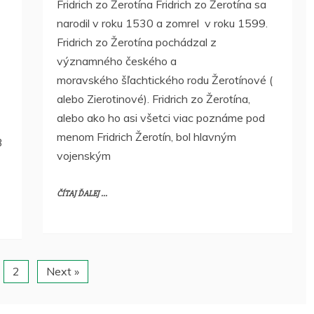
Fridrich zo Žerotína Fridrich zo Žerotína sa
narodil v roku 1530 a zomrel v roku 1599.
Fridrich zo Žerotína pochádzal z
významného českého a
moravského šľachtického rodu Žerotínové (
alebo Zierotinové). Fridrich zo Žerotína,
alebo ako ho asi všetci viac poznáme pod
menom Fridrich Žerotín, bol hlavným
3
vojenským
ČÍTAJ ĎALEJ ...
2
Next »