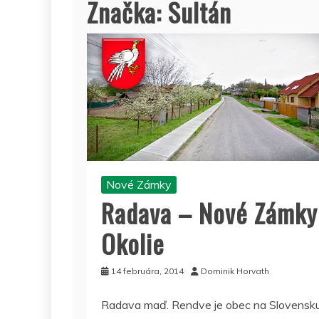
Značka:
Sultán
Nové Zámky
Radava – Nové Zámky
Okolie
14 februára, 2014
Dominik Horvath
Radava maď. Rendve je obec na Slovensk