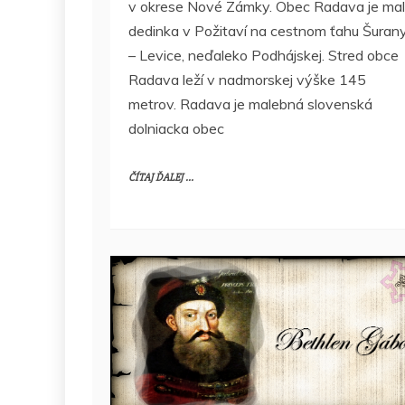
v okrese Nové Zámky. Obec Radava je ma
dedinka v Požitaví na cestnom ťahu Šuran
– Levice, neďaleko Podhájskej. Stred obce
Radava leží v nadmorskej výške 145
metrov. Radava je malebná slovenská
dolniacka obec
ČÍTAJ ĎALEJ ...