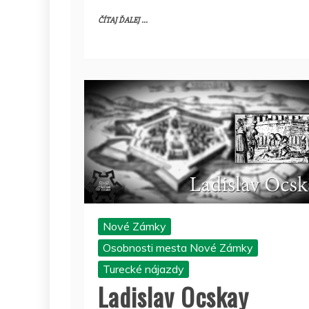
ČÍTAJ ĎALEJ ...
Nové Zámky
Osobnosti mesta Nové Zámky
Turecké nájazdy
Ladislav Ocskay