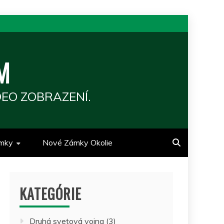
M
EO ZOBRAZENÍ.
mky
Nové Zámky Okolie
KATEGÓRIE
Druhá svetová vojna
(3)