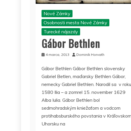
Nové Zámky
Osobnosti mesta Nové Zámky
Turecké nájazdy
Gábor Bethlen
4 marca, 2013
Dominik Horvath
Gábor Bethlen Gábor Bethlen slovensky
Gabriel Betlen, maďarsky Bethlen Gábor,
nemecky Gabriel Bethlen. Narodil sa v rok
1580 Ilia – a zomrel 15. november 1629
Alba Iulia. Gábor Bethlen bol
sedmohradským kniežaťom a vodcom
protihabsburského povstania v Kráľovsko
Uhorsku na