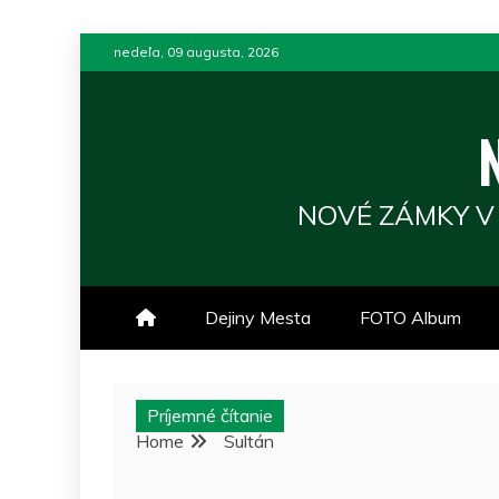
Skip
nedeľa, 09 augusta, 2026
to
content
NOVÉ ZÁMKY V
Dejiny Mesta
FOTO Album
Príjemné čítanie
Home
Sultán