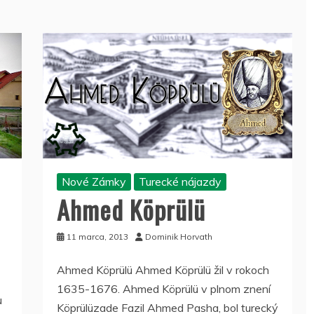
Nové Zámky
Turecké nájazdy
Ahmed Köprülü
11 marca, 2013
Dominik Horvath
Ahmed Köprülü Ahmed Köprülü žil v rokoch
1635-1676. Ahmed Köprülü v plnom znení
u
Köprülüzade Fazil Ahmed Pasha, bol turecký