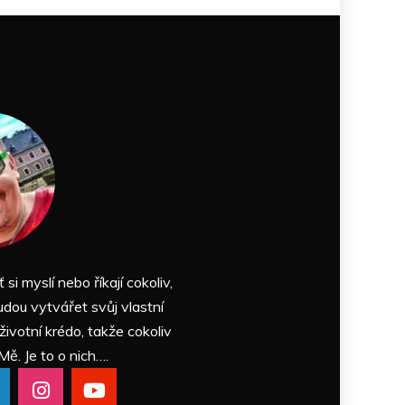
ť si myslí nebo říkají cokoliv,
udou vytvářet svůj vlastní
 životní krédo, takže cokoliv
Mě. Je to o nich….