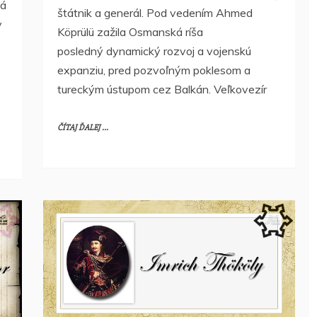
lá
štátnik a generál. Pod vedením Ahmed
y
Köprülü zažila Osmanská ríša
posledný dynamický rozvoj a vojenskú
expanziu, pred pozvoľným poklesom a
tureckým ústupom cez Balkán. Veľkovezír
ČÍTAJ ĎALEJ ...