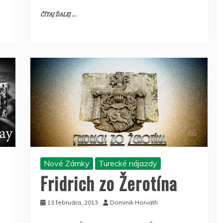
ČÍTAJ ĎALEJ ...
Nové Zámky
Turecké nájazdy
Fridrich zo Žerotína
13 februára, 2013
Dominik Horvath