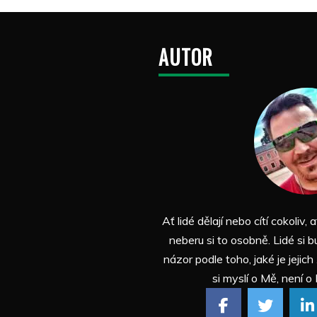
AUTOR
Ať lidé dělají nebo cítí cokoliv, a
neberu si to osobně. Lidé si b
názor podle toho, jaké je jejich
si myslí o Mě, není o 