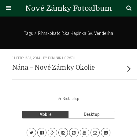
Nové Zámky Fotoalbum
Tags › Rímskokatolícka Kaplnka Sv. Vendelína
11 FEBRUÁRA, 2014 • BY DOMINIK HORVATH
Nána – Nové Zámky Okolie
Back to top
Mobile
Desktop