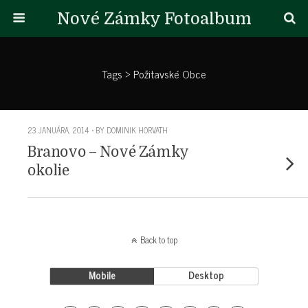
Nové Zámky Fotoalbum
Tags › Požitavské Obce
23 JANUÁRA, 2014 • BY DOMINIK HORVATH
Branovo – Nové Zámky
okolie
Back to top
Mobile
Desktop