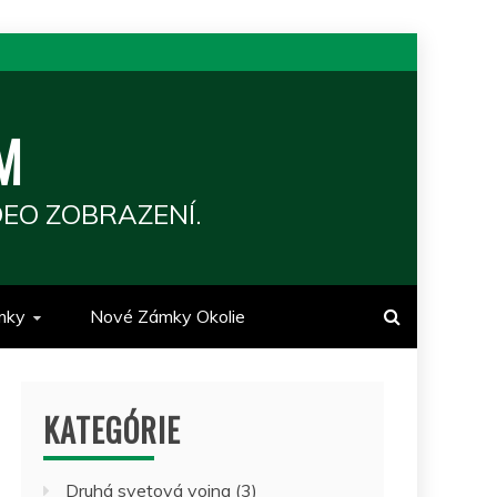
M
EO ZOBRAZENÍ.
mky
Nové Zámky Okolie
KATEGÓRIE
Druhá svetová vojna
(3)