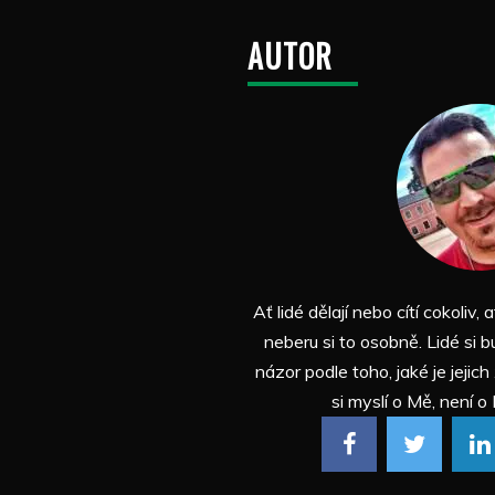
AUTOR
Ať lidé dělají nebo cítí cokoliv, a
neberu si to osobně. Lidé si b
názor podle toho, jaké je jejich
si myslí o Mě, není o 