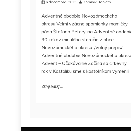
6 decembra, 2013
Dominik Horvath
Adventné obdobie Novozámockého
okresu Veľmi vzácne spomienky mamičky
pána Štefana Pétery, na Adventné obdobi
30. rokov minulého storočia z obce
Novozámockého okresu. /voľný prepis/
Adventné obdobie Novozámockého okres
Advent – Očakávanie Začína sa cirkevný
rok v Kostolíku sme s kostolníkom vymenili
ČÍTAJ ĎALEJ ...