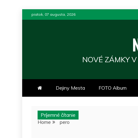
Skip
piatok, 07 augusta, 2026
to
content
NOVÉ ZÁMKY V
Dejiny Mesta
FOTO Album
Príjemné čítanie
Home
pero