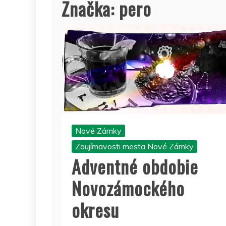
Značka:
pero
Nové Zámky
Zaujímavosti mesta Nové Zámky
Adventné obdobie
Novozámockého
okresu