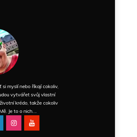
ť si myslí nebo říkají cokoliv,
udou vytvářet svůj vlastní
 životní krédo, takže cokoliv
Mě. Je to o nich….