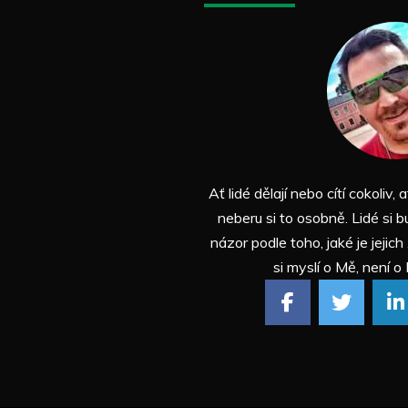
Ať lidé dělají nebo cítí cokoliv, a
neberu si to osobně. Lidé si b
názor podle toho, jaké je jejich
si myslí o Mě, není o 