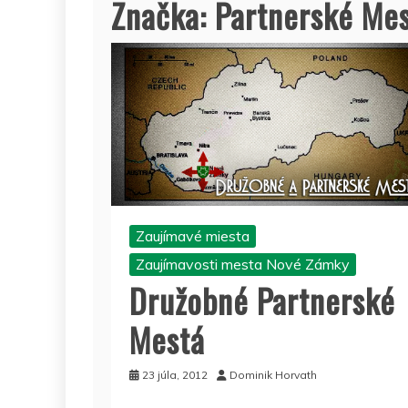
Značka:
Partnerské Me
Zaujímavé miesta
Zaujímavosti mesta Nové Zámky
Družobné Partnerské
Mestá
23 júla, 2012
Dominik Horvath