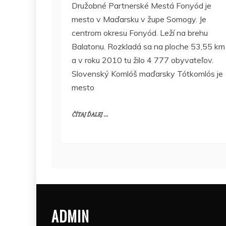
Družobné Partnerské Mestá Fonyód je
mesto v Maďarsku v župe Somogy. Je
centrom okresu Fonyód. Leží na brehu
Balatonu. Rozkladá sa na ploche 53,55 km
a v roku 2010 tu žilo 4 777 obyvateľov.
Slovenský Komlóš maďarsky Tótkomlós je
mesto
ČÍTAJ ĎALEJ ...
ADMIN