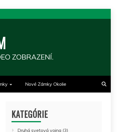
M
EO ZOBRAZENÍ.
mky
Nové Zámky Okolie
KATEGÓRIE
Druhá svetová vojna
(3)