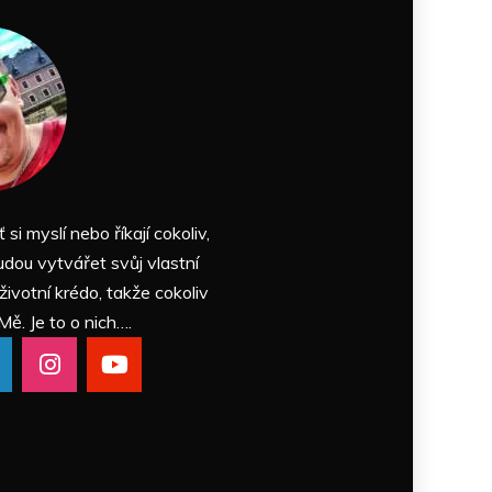
ť si myslí nebo říkají cokoliv,
udou vytvářet svůj vlastní
 životní krédo, takže cokoliv
Mě. Je to o nich….