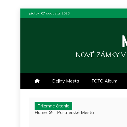
Skip
piatok, 07 augusta, 2026
to
content
NOVÉ ZÁMKY V
Dejiny Mesta
FOTO Album
Príjemné čítanie
Home
Partnerské Mestá