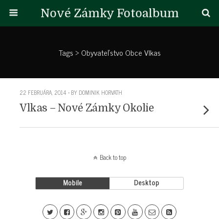
Nové Zámky Fotoalbum
Tags › Obyvateľstvo Obce Vlkas
22 FEBRUÁRA, 2014 • BY DOMINIK HORVATH
Vlkas – Nové Zámky Okolie
Back to top
Mobile
Desktop