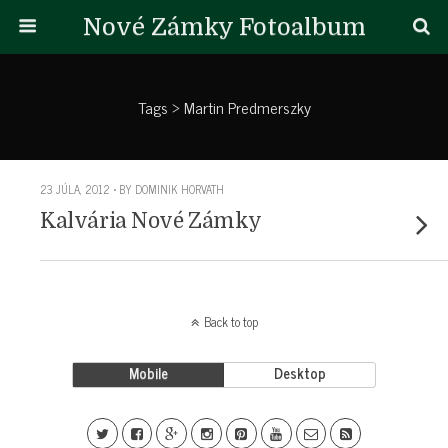
Nové Zámky Fotoalbum
Tags › Martin Predmerszky
23 JÚLA, 2012 • BY DOMINIK HORVATH
Kalvária Nové Zámky
Back to top
Mobile
Desktop