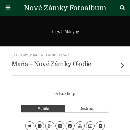
Nové Zámky Fotoalbum
Tags › Mányay
9 FEBRUÁRA, 2014 • BY DOMINIK HORVATH
Maňa – Nové Zámky Okolie
Back to top
Mobile
Desktop