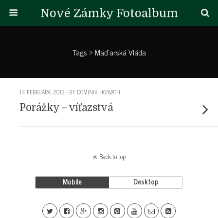
Nové Zámky Fotoalbum
Tags › Maďarská Vláda
14 FEBRUÁRA, 2013 • BY DOMINIK HORVATH
Porážky – víťazstvá
Back to top
Mobile
Desktop