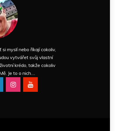
ť si myslí nebo říkají cokoliv,
udou vytvářet svůj vlastní
 životní krédo, takže cokoliv
Mě. Je to o nich….