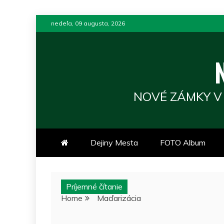
Skip
nedeľa, 09 augusta, 2026
to
content
NOVÉ ZÁMKY V
Dejiny Mesta
FOTO Album
Príjemné čítanie
Home
Maďarizácia