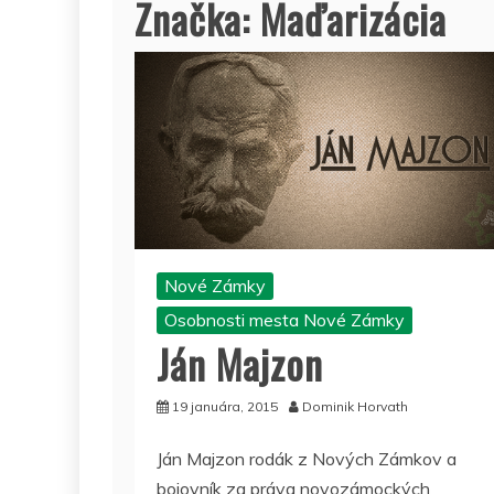
Značka:
Maďarizácia
Nové Zámky
Osobnosti mesta Nové Zámky
Ján Majzon
19 januára, 2015
Dominik Horvath
Ján Majzon rodák z Nových Zámkov a
bojovník za práva novozámockých