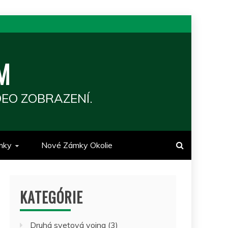
M
EO ZOBRAZENÍ.
mky
Nové Zámky Okolie
KATEGÓRIE
Druhá svetová vojna
(3)