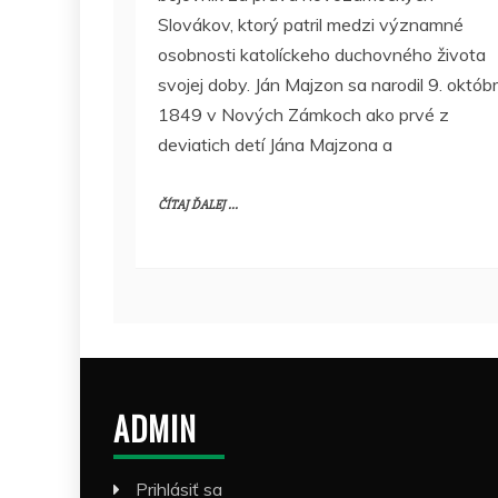
Slovákov, ktorý patril medzi významné
osobnosti katolíckeho duchovného života
svojej doby. Ján Majzon sa narodil 9. októb
1849 v Nových Zámkoch ako prvé z
deviatich detí Jána Majzona a
ČÍTAJ ĎALEJ ...
ADMIN
Prihlásiť sa