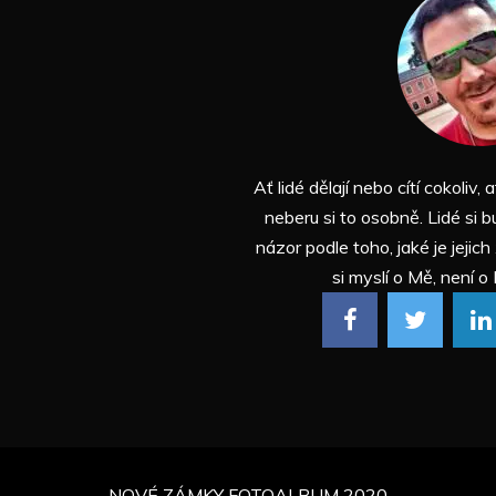
Ať lidé dělají nebo cítí cokoliv, a
neberu si to osobně. Lidé si b
názor podle toho, jaké je jejich
si myslí o Mě, není o 
NOVÉ ZÁMKY FOTOALBUM 2020