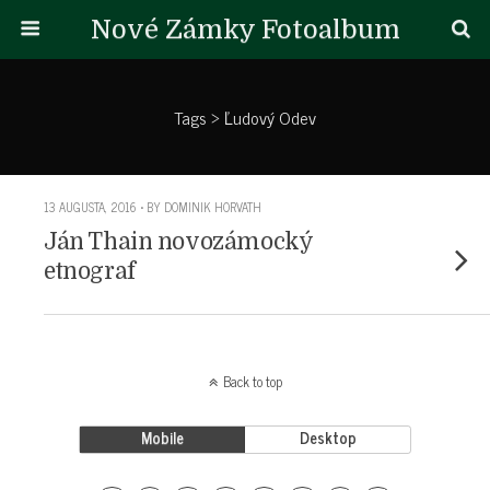
Nové Zámky Fotoalbum
Tags › Ľudový Odev
13 AUGUSTA, 2016 • BY DOMINIK HORVATH
Ján Thain novozámocký
etnograf
Back to top
Mobile
Desktop