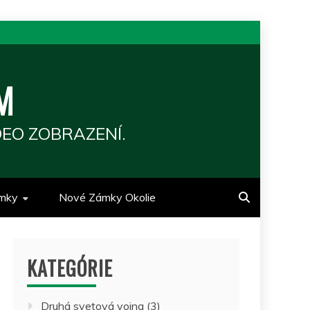
M
EO ZOBRAZENÍ.
mky
Nové Zámky Okolie
KATEGÓRIE
Druhá svetová vojna
(3)