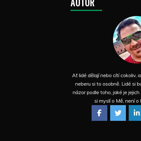
AUTOR
Ať lidé dělají nebo cítí cokoliv, a
neberu si to osobně. Lidé si b
názor podle toho, jaké je jejich
si myslí o Mě, není o 