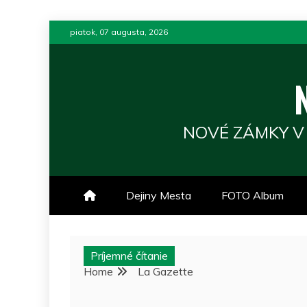
Skip
piatok, 07 augusta, 2026
to
content
NOVÉ ZÁMKY V
Dejiny Mesta
FOTO Album
Príjemné čítanie
Home
La Gazette