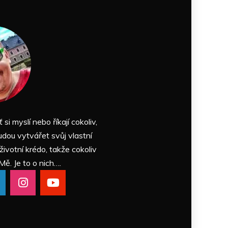
ť si myslí nebo říkají cokoliv,
udou vytvářet svůj vlastní
 životní krédo, takže cokoliv
Mě. Je to o nich….