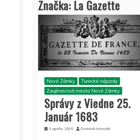
Značka:
La Gazette
Nové Zámky
Turecké nájazdy
Zaujímavosti mesta Nové Zámky
Správy z Viedne 25.
Január 1683
3 apríla, 2015
Dominik Horvath