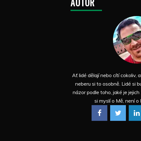
AUTOR
Ať lidé dělají nebo cítí cokoliv, a
neberu si to osobně. Lidé si b
názor podle toho, jaké je jejich
si myslí o Mě, není o 