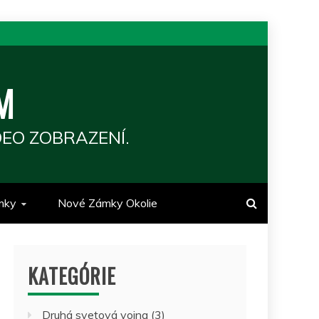
M
EO ZOBRAZENÍ.
mky
Nové Zámky Okolie
KATEGÓRIE
Druhá svetová vojna
(3)