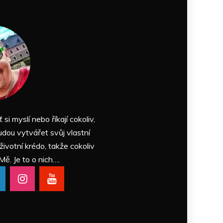
ť si myslí nebo říkají cokoliv,
udou vytvářet svůj vlastní
 životní krédo, takže cokoliv
Mě. Je to o nich….