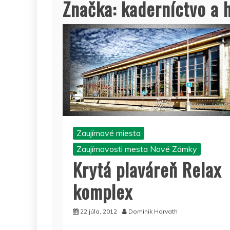
Značka:
kaderníctvo a h
Zaujímavé miesta
Zaujímavosti mesta Nové Zámky
Krytá plaváreň Relax
komplex
22 júla, 2012
Dominik Horvath