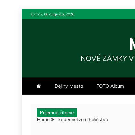
Skip
štvrtok, 06 augusta, 2026
to
content
NOVÉ ZÁMKY V
Dejiny Mesta
FOTO Album
Príjemné čítanie
Home
kaderníctvo a holičstvo