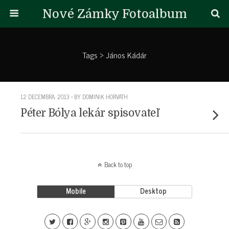
Nové Zámky Fotoalbum
Tags › János Kádár
12 DECEMBRA, 2013 • BY DOMINIK HORVATH
Péter Bólya lekár spisovateľ
Back to top
Mobile
Desktop