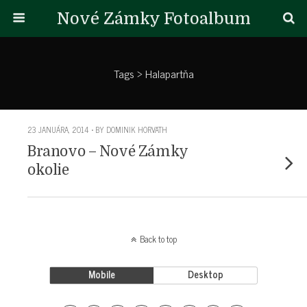
Nové Zámky Fotoalbum
Tags › Halapartňa
23 JANUÁRA, 2014 • BY DOMINIK HORVATH
Branovo – Nové Zámky
okolie
Back to top
Mobile
Desktop