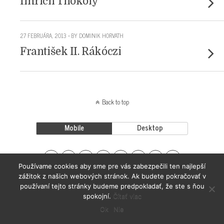
Imrich Thököly
27 FEBRUÁRA, 2013 • BY DOMINIK HORVATH
František II. Rákóczi
Back to top
Mobile
Desktop
Používame cookies aby sme pre vás zabezpečili ten najlepší
zážitok z našich webových stránok. Ak budete pokračovať v
používaní tejto stránky budeme predpokladať, že ste s ňou
spokojní.
Čítať viac
Ok
Nie