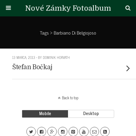
Nové Zámky Fotoalbum
Tags › Barbiano Di Belgiojoso
13 MARCA, 2013 • BY DOMINIK HORVATH
Štefan Bočkaj
Back to top
Mobile
Desktop