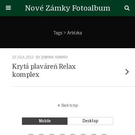
Nové Zámky Fotoalbum
Tags › Artézka
22 JÚLA, 2012 • BY DOMINIK HORVATH
Krytá plaváreň Relax
komplex
Back to top
Mobile
Desktop