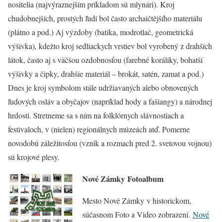
nositelia (najvýraznejším príkladom sú mlynári). Kroj
chudobnejších, prostých ľudí bol často archaičtějšího materiálu
(plátno a pod.) Aj výzdoby (batika, modrotlač, geometrická
výšivka), kdežto kroj sedliackych vrstiev bol vyrobený z drahších
látok, často aj s väčšou ozdobnosťou (farebné koráliky, bohatší
výšivky a čipky, drahšie materiál – brokát, satén, zamat a pod.)
Dnes je kroj symbolom stále udržiavaných alebo obnovených
ľudových osláv a obyčajov (napríklad hody a fašiangy) a národnej
hrdosti. Stretneme sa s ním na folklórnych slávnostiach a
festivaloch, v (nielen) regionálnych múzeách atď. Pomerne
novodobú záležitosťou (vznik a rozmach pred 2. svetovou vojnou)
sú krojové plesy.
Nové Zámky Fotoalbum
Mesto Nové Zámky v historickom,
súčasnom Foto a Video zobrazení.
Nové