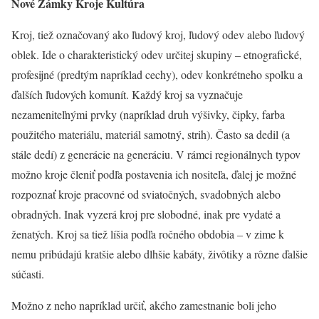
Nové Zámky Kroje Kultúra
Kroj, tiež označovaný ako ľudový kroj, ľudový odev alebo ľudový
oblek. Ide o charakteristický odev určitej skupiny – etnografické,
profesijné (predtým napríklad cechy), odev konkrétneho spolku a
ďalších ľudových komunít. Každý kroj sa vyznačuje
nezameniteľnými prvky (napríklad druh výšivky, čipky, farba
použitého materiálu, materiál samotný, strih). Často sa dedil (a
stále dedí) z generácie na generáciu. V rámci regionálnych typov
možno kroje členiť podľa postavenia ich nositeľa, ďalej je možné
rozpoznať kroje pracovné od sviatočných, svadobných alebo
obradných. Inak vyzerá kroj pre slobodné, inak pre vydaté a
ženatých. Kroj sa tiež líšia podľa ročného obdobia – v zime k
nemu pribúdajú kratšie alebo dlhšie kabáty, živôtiky a rôzne ďalšie
súčasti.
Možno z neho napríklad určiť, akého zamestnanie boli jeho