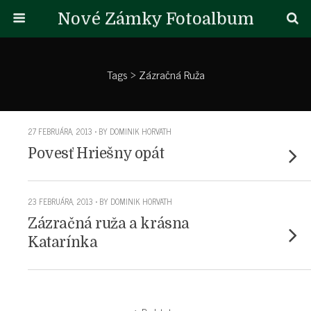
Nové Zámky Fotoalbum
Tags › Zázračná Ruža
27 FEBRUÁRA, 2013 • BY DOMINIK HORVATH
Povesť Hriešny opát
23 FEBRUÁRA, 2013 • BY DOMINIK HORVATH
Zázračná ruža a krásna
Katarínka