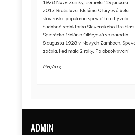
1928 Nové Zámky, zomrela †19.januára
2013 Bratislava. Melánia Olláryová bola
slovenská populárna speváčka a bývalá
hudobná redaktorka Slovenského Rozhlasu
Speváčka Melánia Olláryová sa narodila
8.augusta 1928 v Nových Zámkoch. Spev
začala, keď mala 2 roky. Po absolvovaní
ČÍTAJ ĎALEJ ...
ADMIN