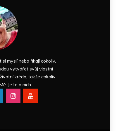
ť si myslí nebo říkají cokoliv,
udou vytvářet svůj vlastní
 životní krédo, takže cokoliv
Mě. Je to o nich….