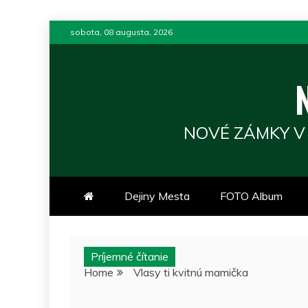
Skip
sobota, 08 augusta, 2026
to
content
NOVÉ ZÁMKY V
Dejiny Mesta
FOTO Album
Príjemné čítanie
Home
Vlasy ti kvitnú mamička