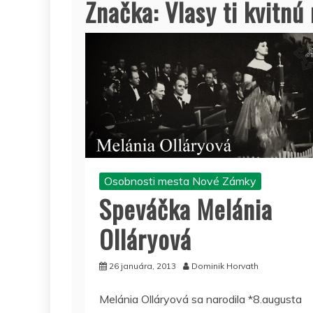
Značka:
Vlasy ti kvitn
Osobnosti mesta Nové Zámky
Speváčka Melánia
Olláryová
26 januára, 2013
Dominik Horvath
Melánia Olláryová sa narodila *8.augusta