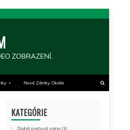
M
EO ZOBRAZENÍ.
mky
Nové Zámky Okolie
KATEGÓRIE
Druhá svetová vojna
(3)