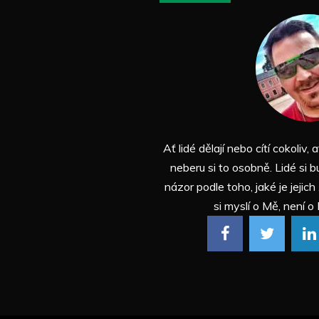
Ať lidé dělají nebo cítí cokoliv, a
neberu si to osobně. Lidé si b
názor podle toho, jaké je jejich
si myslí o Mě, není o 