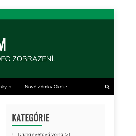
M
EO ZOBRAZENÍ.
mky
Nové Zámky Okolie
KATEGÓRIE
Druhá svetová vojna
(3)