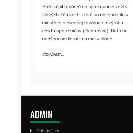
Baťa kúpil továreň na spracovanie koží v
Nových Zámkoch, ktorá sa nachádzala v
miestach neskoršej továrne na výrobu
elektrospotrebičov (Elektrosvit). Baťa bol
nadšencom lietania a mal v pláne
ČÍTAJ ĎALEJ ...
ADMIN
Prihlásiť sa