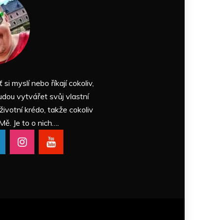
ť si myslí nebo říkají cokoliv,
udou vytvářet svůj vlastní
 životní krédo, takže cokoliv
Mě. Je to o nich….