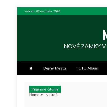
Skip
sobota, 08 augusta, 2026
to
content
NOVÉ ZÁMKY V
Dejiny Mesta
FOTO Album
Príjemné čítanie
Home
vetroň