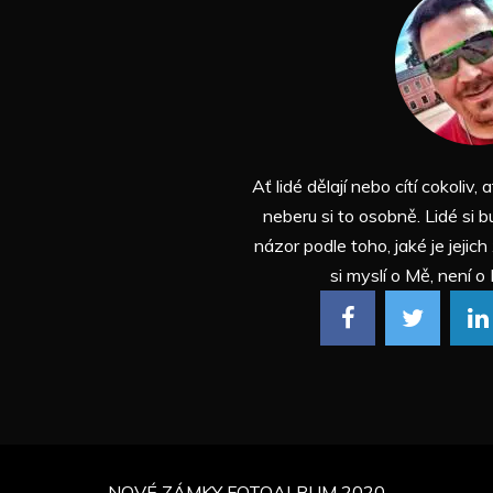
Ať lidé dělají nebo cítí cokoliv, a
neberu si to osobně. Lidé si b
názor podle toho, jaké je jejich
si myslí o Mě, není o 
NOVÉ ZÁMKY FOTOALBUM 2020