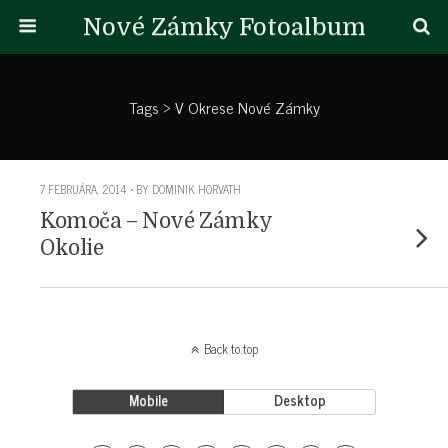
Nové Zámky Fotoalbum
Tags › V Okrese Nové Zámky
7 FEBRUÁRA, 2014 • BY DOMINIK HORVATH
Komoča – Nové Zámky
Okolie
Back to top
Mobile
Desktop