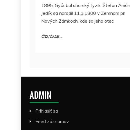
1895, Győr bol uhorský fyzik. Štefan Aniá
Jedlík sa narodil 11.1.1800 v Zemnom pri
Nových Zámkoch, kde sa jeho otec
ČÍTAJ ĎALEJ ...
ADMIN
Prihlásiť sa
Feed záznamov