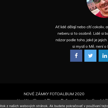
Ať lidé dělají nebo cítí cokoliv, a
neberu si to osobně. Lidé si b
názor podle toho, jaké je jejich
si myslí o Mě, není o 
NOVÉ ZÁMKY FOTOALBUM 2020
ly powered by WordPress
|
Theme: Refined News by
Candid 
žitok z našich webových stránok. Ak budete pokračovať v používaní tejt