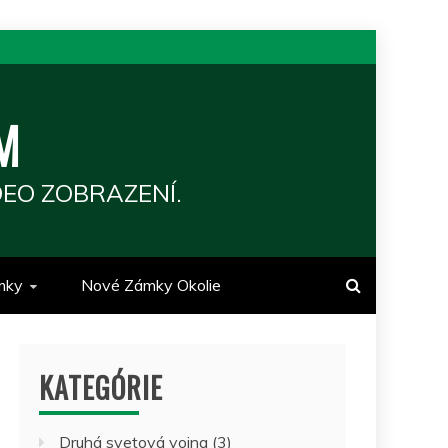
M
EO ZOBRAZENÍ.
mky
Nové Zámky Okolie
KATEGÓRIE
Druhá svetová vojna
(3)