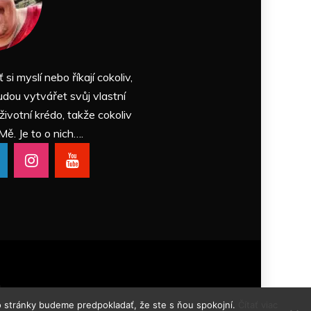
ť si myslí nebo říkají cokoliv,
udou vytvářet svůj vlastní
 životní krédo, takže cokoliv
Mě. Je to o nich….
Themes
.
o stránky budeme predpokladať, že ste s ňou spokojní.
Čítať viac