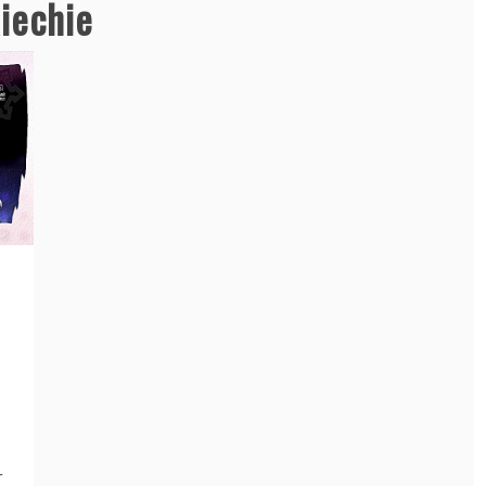
iechie
r