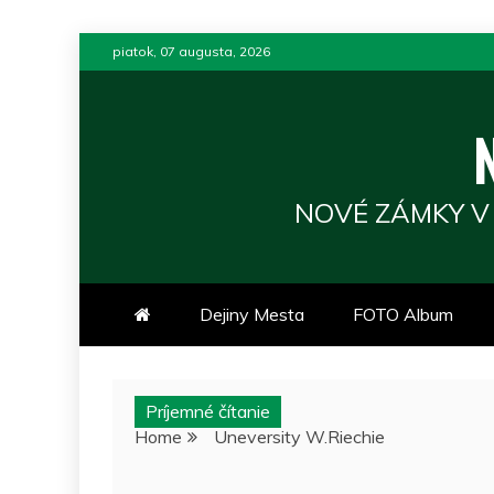
Skip
piatok, 07 augusta, 2026
to
content
NOVÉ ZÁMKY V
Dejiny Mesta
FOTO Album
Príjemné čítanie
Home
Uneversity W.Riechie