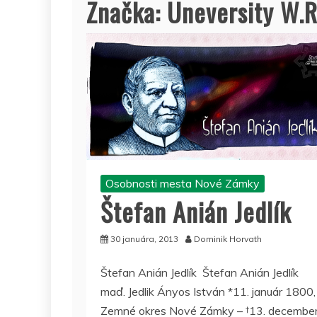
Značka:
Uneversity W.R
Osobnosti mesta Nové Zámky
Štefan Anián Jedlík
30 januára, 2013
Dominik Horvath
Štefan Anián Jedlík Štefan Anián Jedlík
maď. Jedlik Ányos István *11. január 1800,
Zemné okres Nové Zámky – †13. decembe