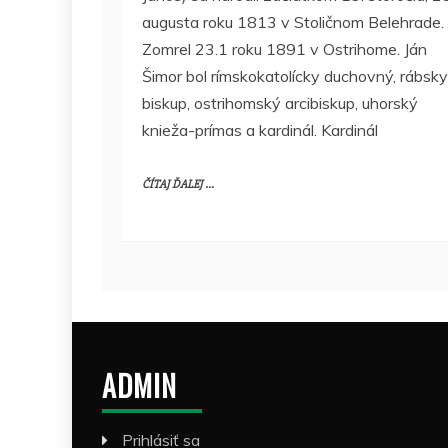
augusta roku 1813 v Stoličnom Belehrade.
Zomrel 23.1 roku 1891 v Ostrihome. Ján
Šimor bol rímskokatolícky duchovný, rábsky
biskup, ostrihomský arcibiskup, uhorský
knieža-prímas a kardinál. Kardinál
ČÍTAJ ĎALEJ ...
ADMIN
Prihlásiť sa