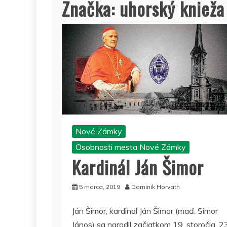
Značka:
uhorský knieža
Nové Zámky
Osobnosti mesta Nové Zámky
Kardinál Ján Šimor
5 marca, 2019
Dominik Horvath
Ján Šimor, kardinál Ján Šimor (maď. Simor
János) sa narodil začiatkom 19. storočia, 2