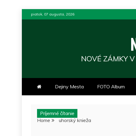
Skip
piatok, 07 augusta, 2026
to
content
NOVÉ ZÁMKY V
Dejiny Mesta
FOTO Album
Príjemné čítanie
Home
uhorský knieža