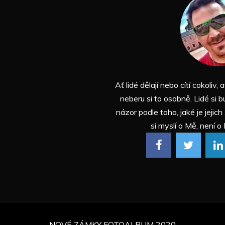
Ať lidé dělají nebo cítí cokoliv, a
neberu si to osobně. Lidé si b
názor podle toho, jaké je jejich
si myslí o Mě, není o 
NOVÉ ZÁMKY FOTOALBUM 2020