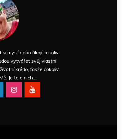
ť si myslí nebo říkají cokoliv,
udou vytvářet svůj vlastní
 životní krédo, takže cokoliv
Mě. Je to o nich….