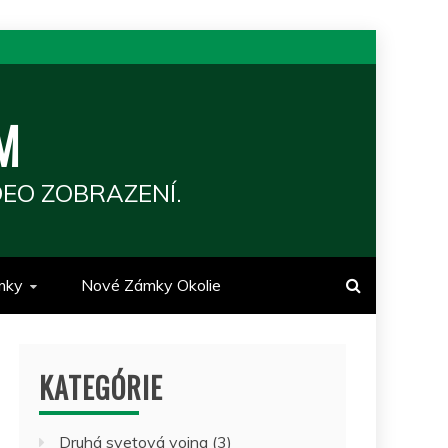
M
EO ZOBRAZENÍ.
mky
Nové Zámky Okolie
KATEGÓRIE
Druhá svetová vojna
(3)